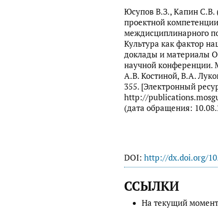
Юсупов В.З., Капин С.В.
проектной компетенции 
междисциплинарного под
Культура как фактор на
доклады и материалы О
научной конференции. Мо
А.В. Костиной, В.А. Луков
355. [Электронный ресур
http://publications.mosg
(дата обращения: 10.08.
DOI:
http://dx.doi.org/1
ССЫЛКИ
На текущий момент