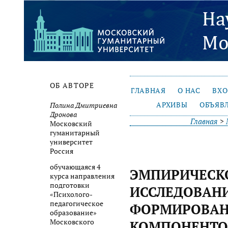
ОБ АВТОРЕ
ГЛАВНАЯ
О НАС
ВХ
АРХИВЫ
ОБЪЯВ
Полина Дмитриевна
Дронова
Главная
>
Московский
гуманитарный
университет
Россия
обучающаяся 4
ЭМПИРИЧЕСК
курса направления
подготовки
ИССЛЕДОВАН
«Психолого-
педагогическое
ФОРМИРОВА
образование»
Московского
КОМПОНЕНТО