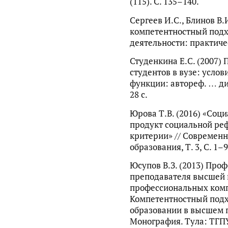
(115). С. 135–140.
Сергеев И.С., Блинов В.
компетентностный подхо
деятельности: практиче
Студенкина Е.С. (2007)
студентов в вузе: усло
функции: автореф. … дис
28 с.
Юрова Т.В. (2016) «Соц
продукт социальной ре
критерии» // Современ
образования, Т. 3, С. 1–9
Юсупов В.З. (2013) Про
преподавателя высшей 
профессиональных комп
Компетентностный под
образовании в высшем 
Монография. Тула: ТГПУ