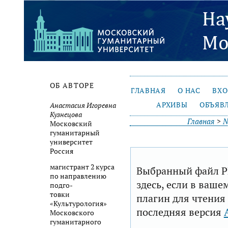
ОБ АВТОРЕ
ГЛАВНАЯ
О НАС
ВХ
АРХИВЫ
ОБЪЯВ
Анастасия Игоревна
Кузнецова
Главная
>
№
Московский
гуманитарный
университет
Россия
магистрант 2 курса
Выбранный файл P
по направлению
здесь, если в ваше
подго-
товки
плагин для чтения
«Культурология»
последняя версия
Московского
гуманитарного