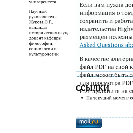
университета.
Если вам нужна до
Научный
информация о том,
руководитель –
сохранить и работа
Жукова О.Г.,
кандидат
издательства Highw
исторических наук,
размещен полезны
доцент кафедры
философии,
Asked Questions ab
социологии и
культурологии
В качестве альтер
файл PDF на свой 
файл может быть 
для просмотра PDF
ССЫЛКИ
PDF щелкните на с
На текущий момент с