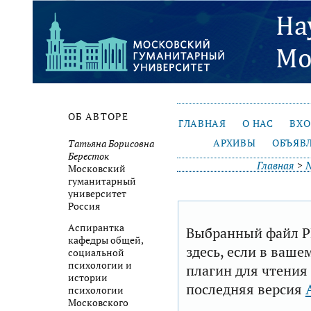
ОБ АВТОРЕ
ГЛАВНАЯ
О НАС
ВХ
АРХИВЫ
ОБЪЯВ
Татьяна Борисовна
Бересток
Главная
>
№
Московский
гуманитарный
университет
Россия
Аспирантка
Выбранный файл P
кафедры общей,
здесь, если в ваше
социальной
психологии и
плагин для чтения
истории
последняя версия
психологии
Московского