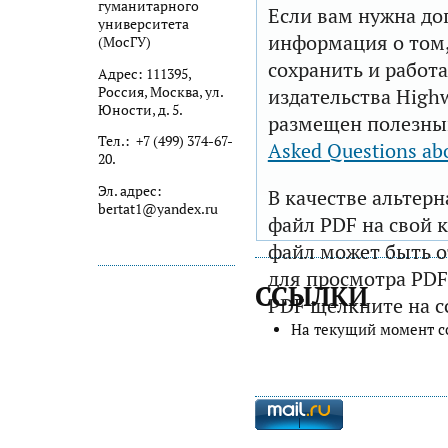
гуманитарного
Если вам нужна до
университета
информация о том,
(МосГУ)
сохранить и работа
Адрес: 111395,
Россия, Москва, ул.
издательства Highw
Юности, д. 5.
размещен полезны
Тел.: +7 (499) 374-67-
Asked Questions ab
20.
Эл. адрес:
В качестве альтер
bertat1@yandex.ru
файл PDF на свой 
файл может быть 
для просмотра PDF
ССЫЛКИ
PDF щелкните на с
На текущий момент с