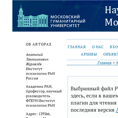
ОБ АВТОРАХ
ГЛАВНАЯ
О НАС
ВХ
АРХИВЫ
ОБЪЯВ
Анатолий
Лактионович
Главная
>
№
Журавлёв
Институт
психологии РАН
Россия
Академик РАН,
Выбранный файл P
профессор, научный
здесь, если в ваше
руководитель
ФГБУН Институт
плагин для чтения
психологии РАН
последняя версия
Адрес: 129366,