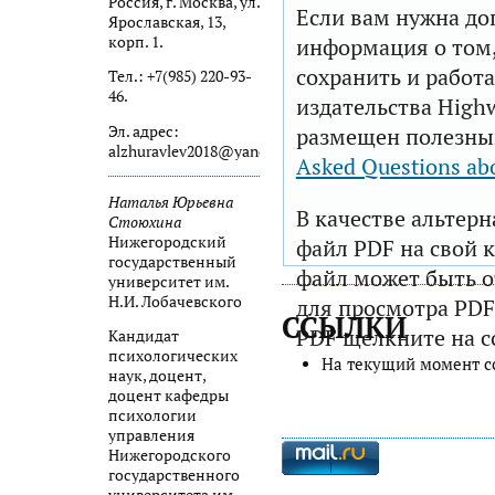
Россия, г. Москва, ул.
Если вам нужна до
Ярославская, 13,
корп. 1.
информация о том,
сохранить и работа
Тел.: +7(985) 220-93-
46.
издательства Highw
Эл. адрес:
размещен полезны
alzhuravlev2018@yandex.ru
Asked Questions ab
Наталья Юрьевна
В качестве альтер
Стоюхина
Нижегородский
файл PDF на свой 
государственный
файл может быть 
университет им.
Н.И. Лобачевского
для просмотра PDF
ССЫЛКИ
PDF щелкните на с
Кандидат
психологических
На текущий момент с
наук, доцент,
доцент кафедры
психологии
управления
Нижегородского
государственного