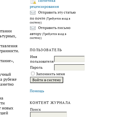
Политика
рецензирования
Отправить эту статью
по почте
(Требуется вход в
систему)
Отправить письмо
итании
автору
(Требуется вход в
ьтурных,
систему)
ставления
ПОЛЬЗОВАТЕЛЬ
гранности.
Имя
тание»,
пользователя
Пароль
Запомнить меня
аучный
на рубеже
заметно
Помощь
на
КОНТЕНТ ЖУРНАЛА
сти
т новых
Поиск
сшей