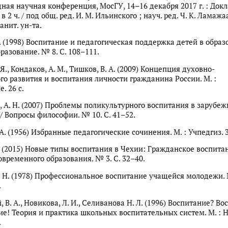
ая научная конференция, МосГУ, 14–16 декабря 2017 г. : Док
в 2 ч. / под общ. ред. И. М. Ильинского ; науч. ред. Ч. К. Ламажаа
анит. ун-та.
С. (1998) Воспитание и педагогическая поддержка детей в образ
разование. № 8. С. 108–111.
Я., Кондаков, А. М., Тишков, В. А. (2009) Концепция духовно-
го развития и воспитания личности гражданина России. М. :
. 26 с.
 А. Н. (2007) Проблемы поликультурного воспитания в зарубе
// Вопросы философии. № 10. С. 41–52.
А. (1956) Избранные педагогические сочинения. М. : Учпедгиз. 3
И. (2015) Новые типы воспитания в Чехии: Гражданское воспитан
временного образования. № 3. С. 32–40.
. Н. (1978) Профессиональное воспитание учащейся молодежи. 
.
 В. А., Новикова, Л. И., Селиванова Н. Л. (1996) Воспитание? В
е! Теория и практика школьных воспитательных систем. М. : 
.