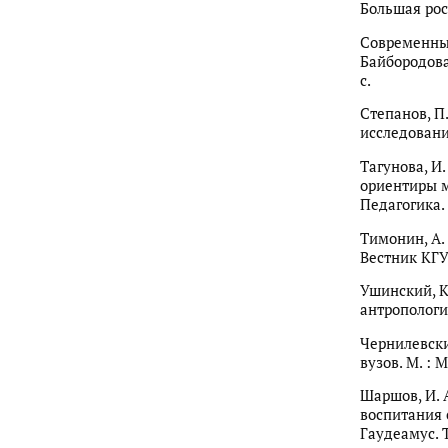
Большая росс
Современные
Байбородова 
с.
Степанов, П
исследовани
Тагунова, И.
ориентиры м
Педагогика. 
Тимонин, А.
Вестник КГУ 
Ушинский, К
антропологии
Чернилевский
вузов. М. : 
Шаршов, И. А
воспитания 
Гаудеамус. Т