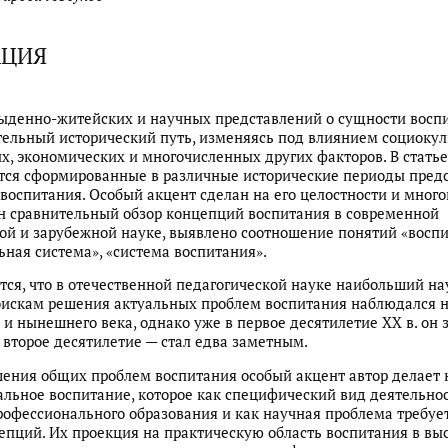
АЦИЯ
ыденно-житейских и научных представлений о сущности восп
ельный исторический путь, изменяясь под влиянием социокул
х, экономических и многочисленных других факторов. В статье
тся сформированные в различные исторические периоды пред
воспитания. Особый акцент сделан на его целостности и много
 сравнительный обзор концепций воспитания в современной
ой и зарубежной науке, выявлено соотношение понятий «воспи
ьная система», «система воспитания».
тся, что в отечественной педагогической науке наибольший н
оискам решения актуальных проблем воспитания наблюдался 
и нынешнего века, однако уже в первое десятилетие ХХ в. он 
о второе десятилетие — стал едва заметным.
ения общих проблем воспитания особый акцент автор делает 
льное воспитание, которое как специфический вид деятельно
рофессионального образования и как научная проблема требуе
епций. Их проекция на практическую область воспитания в вы