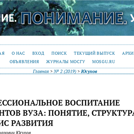
АЯ
О НАС
ВХОД
ПОИСК
ТЕКУЩИЙ ВЫПУСК
АРХ
ОБЪЯВЛЕНИЯ
ЖУРНАЛЫ МОСГУ
MOSGU.RU
Главная
>
№ 2 (2019)
>
Юсупов
ЕССИОНАЛЬНОЕ ВОСПИТАНИЕ
НТОВ ВУЗА: ПОНЯТИЕ, СТРУКТУР
ИС РАЗВИТИЯ
арович Юсупов