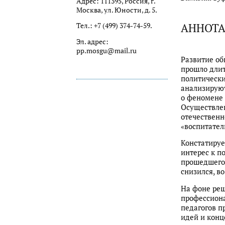
Адрес: 111395, Россия, г.
Москва, ул. Юности, д. 5.
АННОТ
Тел.: +7 (499) 374-74-59.
Эл. адрес:
pp.mosgu@mail.ru
Развитие об
прошло длит
политически
анализирую
о феномене 
Осуществлен
отечественн
«воспитател
Констатируе
интерес к п
прошедшего 
снизился, в
На фоне реш
профессиона
педагогов п
идей и конц