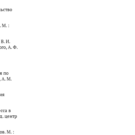
льство
 М. :
В. И.
го, А. Ф.
я по
 А. М.
ия
сса в
д. центр
в. М. :