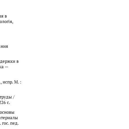
ия в
ологія,
ания
ддержки в
ка —
 испр. М. :
труды /
226 с.
 основы
атериалы
 гос. пед.