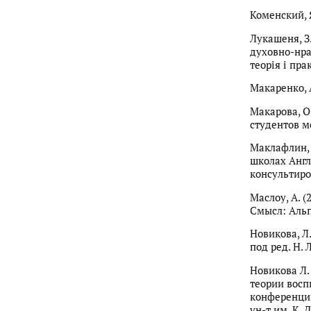
Коменский, Я
Лукашеня, З
духовно-нра
теорія і пра
Макаренко, А.
Макарова, О
студентов ме
Маклафлин, 
школах Англ
консультиро
Маслоу, А. (
Смысл: Альп
Новикова, Л
под ред. Н. Л
Новикова Л. 
теории восп
конференции 
ун-т им. К. Д