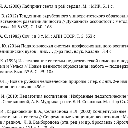
. А. (2000) Лабиринт света и рай сердца. М. : МИК. 311 с.
. В. (2012) Тенденции зарубежного университетского образован
вственном развитии личности // Духовність особистості: метод
ктика. № 5 (52). С. 160–168.
 С. (1985) Соч. : в 8 т. М. : АПН СССР. Т. 5. 333 с.
. Ю. (2014) Педагогическая система профессионального воспит
дицинских вузов : дис. … д-ра пед. наук. Казань. 514 с.
К. (1996) Исследование системы педагогической помощи и по
ии и Уэльса // Новые ценности образования: забота — поддерж
вание. Вып. № 6. С. 99–105.
2011) Новые рубежи человеческой природы : пер. с англ. 2-е изд.,
ина нон-фикшн. 496 с.
. И. (2010) Педагогика воспитания : Избранные педагогические 
. Селивановой, А. В. Мудрика ; сост. Е. И. Соколова. М. : Пэр Сэ. 
И., Караковский В. А., Селиванова Н. Л. (2000) Концептуальные
итательных систем // Современные концепции воспитания : М
/ редкол.: Л. В. Байбородова (отв. ред.) и др. Ярославль : Яросл.
. Ушинского. 171 с. С. 28–45 .