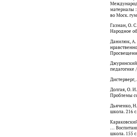
Международн
материалы : 
во Моск. гум
Газман, О. 
Народное об
Данилюк, А. 
нравственно
Просвещение
Джуринский,
педагогике 
Дистерверг, 
Долгая, О. 
Проблемы со
Дьяченко, Н
школа. 216 с
Караковский,
… Воспитани
школа. 155 с