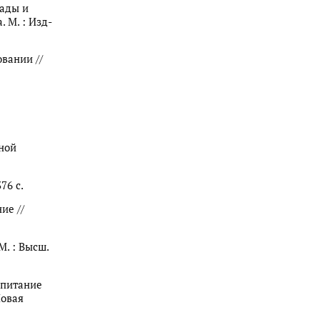
лады и
. М. : Изд-
овании //
жной
76 с.
ие //
М. : Высш.
оспитание
Новая