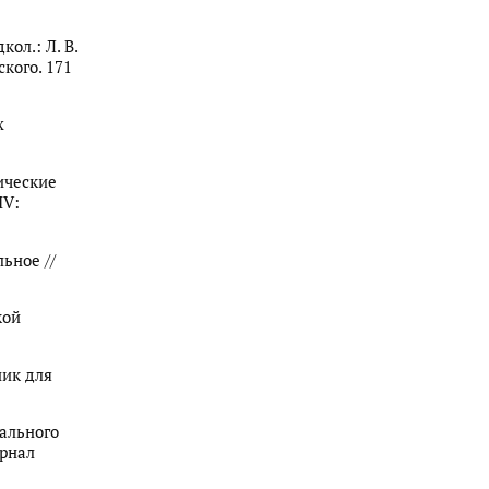
ол.: Л. В.
ского. 171
х
гические
IV:
ьное //
кой
ник для
нального
урнал