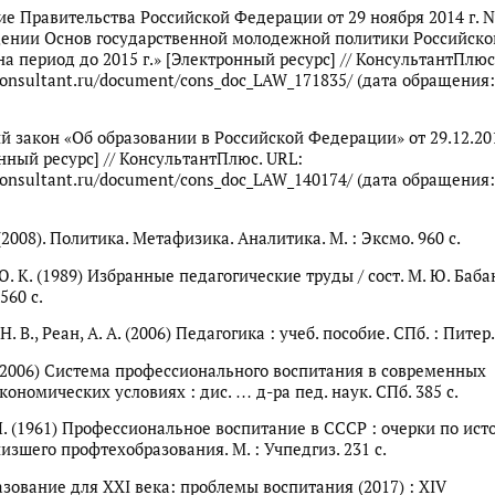
е Правительства Российской Федерации от 29 ноября 2014 г. 
ении Основ государственной молодежной политики Российско
а период до 2015 г.» [Электронный ресурс] // КонсультантПлюс
consultant.ru/document/cons_doc_LAW_171835/ (дата обращения:
 закон «Об образовании в Российской Федерации» от 29.12.20
нный ресурс] // КонсультантПлюс. URL:
consultant.ru/document/cons_doc_LAW_140174/ (дата обращения:
2008). Политика. Метафизика. Аналитика. М. : Эксмо. 960 с.
. К. (1989) Избранные педагогические труды / сост. М. Ю. Бабан
560 с.
. В., Реан, А. А. (2006) Педагогика : учеб. пособие. СПб. : Питер.
. (2006) Система профессионального воспитания в современных
ономических условиях : дис. … д-ра пед. наук. СПб. 385 с.
 П. (1961) Профессиональное воспитание в СССР : очерки по ист
изшего профтехобразования. М. : Учпедгиз. 231 с.
зование для XXI века: проблемы воспитания (2017) : XIV