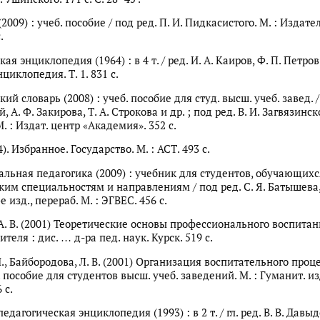
2009) : учеб. пособие / под ред. П. И. Пидкасистого. М. : Издате
.
ая энциклопедия (1964) : в 4 т. / ред. И. А. Каиров, Ф. П. Петров.
циклопедия. Т. 1. 831 с.
ий словарь (2008) : учеб. пособие для студ. высш. учеб. завед. / 
 А. Ф. Закирова, Т. А. Строкова и др. ; под ред. В. И. Загвязинско
. : Издат. центр «Академия». 352 с.
). Избранное. Государство. М. : АСТ. 493 с.
льная педагогика (2009) : учебник для студентов, обучающихс
ким специальностям и направлениям / под ред. С. Я. Батышева,
е изд., перераб. М. : ЭГВЕС. 456 с.
А. В. (2001) Теоретические основы профессионального воспитан
теля : дис. … д-ра пед. наук. Курск. 519 с.
., Байбородова, Л. В. (2001) Организация воспитательного проце
 пособие для студентов высш. учеб. заведений. М. : Гуманит. из
 с.
едагогическая энциклопедия (1993) : в 2 т. / гл. ред. В. В. Давыдо