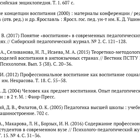
ийская энциклопедия. Т. 1. 607 с.
 концепции воспитания (2000) : материалы конференции / редк
(отв. ред.) и др. Ярославль : Яросл. гос. пед. ун-т им. К. Д. Ушин
. В. (2017) Понятие «воспитание» в современных педагогически
ях // Сибирский педагогический журнал. № 2. С. 121–128.
 А., Селиванова, Н. Л., Исаева, М. А. (2015) Теоретико-методоло
оделей воспитания в англоязычных странах // Вестник ПСТГУ 
Психология. Вып. 3 (38). С. 20–36.
 И. (2012) Профессиональное воспитание как воспитание социал
им. Некрасова. Т. 18. С. 55–58.
. Д. (2004) Человек как предмет воспитания. Опыт педагогичес
 : в 2 т. М. : Фаир-Пресс.
, Д. В., Филатов, О. К. (2005) Педагогика высшей школы : учеб
Машиностроение. 702 с.
., Макарова, Л. Н., Борзых, И. Н. (2016) Содержание профессио
студентов в современном вузе // Психолого-педагогический ж
. 15. № 4. С. 31–36.