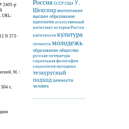
Россия
У.
СССР
США
№ 2403-р
Шекспир
й
воспитание
. URL:
высшее образование
идеология
искусственный
история России
интеллект
культура
капитализм
12 N 273-
молодежь
личность
образование
общество
русская литература
социальная философия
социология молодежи
тезаурусный
ский. М. :
подход
ценности
человек
 304 с.
ории