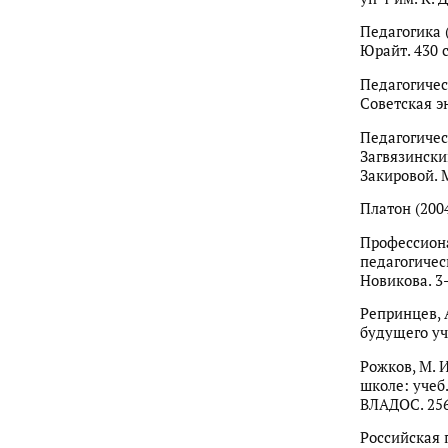
Педагогика (
Юрайт. 430 с
Педагогическ
Советская эн
Педагогическ
Загвязинский,
Закировой. М
Платон (2004
Профессиона
педагогичес
Новикова. 3-
Репринцев, 
будущего учи
Рожков, М. И
школе: учеб.
ВЛАДОС. 256
Российская п