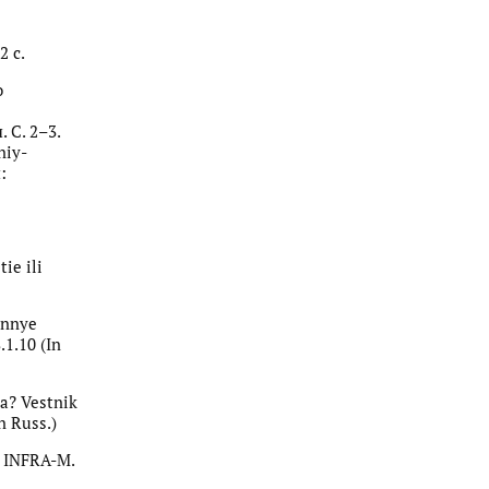
2 с.
о
 С. 2–3.
niy-
:
ie ili
ennye
.1.10 (In
ia? Vestnik
n Russ.)
, INFRA-M.