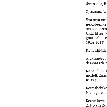
Федотова, В.
Храмцов, А. 
Что осталос
неэффективн
человеческог
URL: https:/
gontmaher-ch
19.03.2018)
REFERENCE
Aleksandrova,
demontazh. Ve
Kanarsh, G. 
modeli. Znan
Russ.)
Kormshchikov,
Nizhegorodsko
Kochetkova, 
216 p. (In Ru