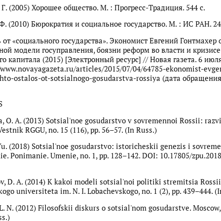
 Г. (2005) Хорошее общество. М. : Прогресс-Традиция. 544 c.
Ф. (2010) Бюрократия и социальное государство. М. : ИС РАН. 24
ь от «социального государства». Экономист Евгений Гонтмахер 
ой модели госуправления, боязни реформ во власти и кризисе
о капитала (2015) [Электронный ресурс] // Новая газета. 6 июля.
/www.novayagazeta.ru/articles/2015/07/04/64785-ekonomist-evge
to-ostalos-ot-sotsialnogo-gosudarstva-rossiya (дата обращения
S
 O. A. (2013) Sotsial'noe gosudarstvo v sovremennoi Rossii: razvit
stnik RGGU, no. 15 (116), pp. 56–57. (In Russ.)
Yu. (2018) Sotsial'noe gosudarstvo: istoricheskii genezis i sovrem
ie. Ponimanie. Umenie, no. 1, pp. 128–142. DOI: 10.17805/zpu.2018
 D. A. (2014) K kakoi modeli sotsial'noi politiki stremitsia Rossi
go universiteta im. N. I. Lobachevskogo, no. 1 (2), pp. 439–444. (I
L. N. (2012) Filosofskii diskurs o sotsial'nom gosudarstve. Moscow
ss.)