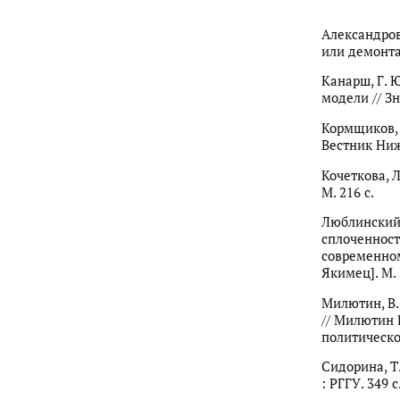
Александров
или демонтаж
Канарш, Г. 
модели // Зн
Кормщиков, 
Вестник Ниже
Кочеткова, 
М. 216 с.
Люблинский,
сплоченност
современном м
Якимец]. М. 
Милютин, В.
// Милютин 
политической
Сидорина, Т.
: РГГУ. 349 с