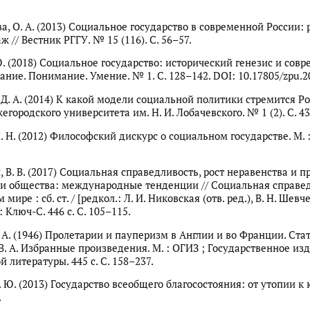
а, О. А. (2013) Социальное государство в современной России: 
 // Вестник РГГУ. № 15 (116). С. 56–57.
Ю. (2018) Социальное государство: исторический генезис и сов
ание. Понимание. Умение. № 1. С. 128–142. DOI: 10.17805/zpu.2
Д. А. (2014) К какой модели социальной политики стремится Рос
городского университета им. Н. И. Лобачевского. № 1 (2). С. 4
Л. Н. (2012) Философский дискурс о социальном государстве. М.
 В. В. (2017) Социальная справедливость, рост неравенства и 
и общества: международные тенденции // Социальная справед
ире : сб. ст. / [редкол.: Л. И. Никовская (отв. ред.), В. Н. Шевче
: Ключ-С. 446 с. С. 105–115.
 А. (1946) Пролетарии и пауперизм в Англии и во Франции. Ста
В. А. Избранные произведения. М. : ОГИЗ ; Государственное из
 литературы. 445 c. С. 158–237.
 Ю. (2013) Государство всеобщего благосостояния: от утопии к 
.