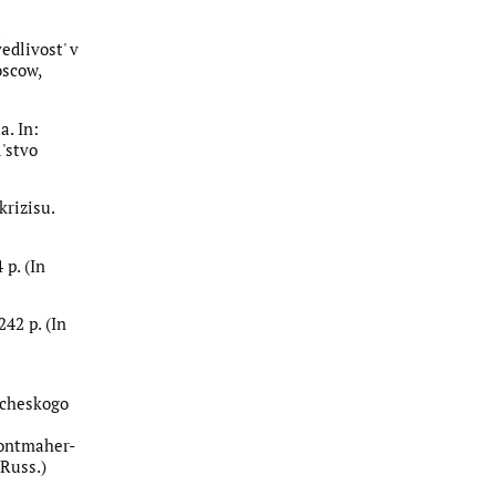
a
edlivost' v
oscow,
a. In:
'stvo
krizisu.
 p. (In
42 p. (In
vecheskogo
gontmaher-
 Russ.)