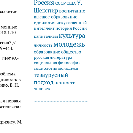
Россия
У.
СССР
США
Шекспир
воспитание
развитие
высшее образование
идеология
искусственный
ременные
история России
интеллект
018.1.10
культура
капитализм
молодежь
сия? //
личность
39–444.
образование
общество
русская литература
 : ИНФРА-
социальная философия
социология молодежи
тезаурусный
проблема
ливость в
подход
ценности
нко, В. Н.
человек
тья первая
дательство
кризису. М.