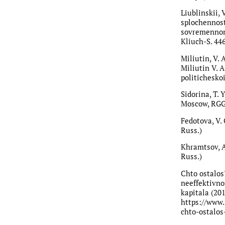
Liublinskii, 
splochennost
sovremennom 
Kliuch-S. 446
Miliutin, V. 
Miliutin V. 
politicheskoi
Sidorina, T. 
Moscow, RGGU
Fedotova, V.
Russ.)
Khramtsov, A.
Russ.)
Chto ostalos
neeffektivno
kapitala (201
https://www
chto-ostalos