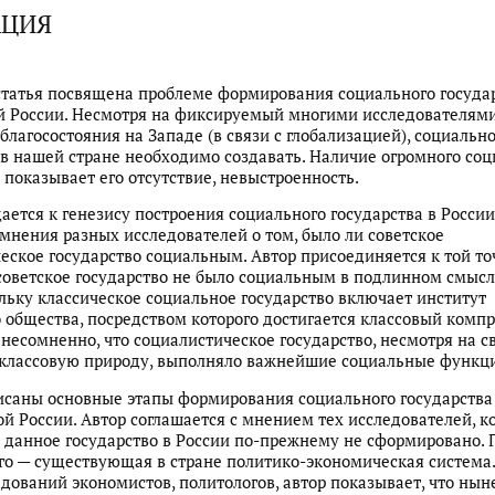
АЦИЯ
татья посвящена проблеме формирования социального государ
 России. Несмотря на фиксируемый многими исследователями
 благосостояния на Западе (в связи с глобализацией), социальн
 в нашей стране необходимо создавать. Наличие огромного соц
 показывает его отсутствие, невыстроенность.
ается к генезису построения социального государства в России
мнения разных исследователей о том, было ли советское
еское государство социальным. Автор присоединяется к той то
 советское государство не было социальным в подлинном смысл
ольку классическое социальное государство включает институт
 общества, посредством которого достигается классовый компр
 несомненно, что социалистическое государство, несмотря на с
 классовую природу, выполняло важнейшие социальные функц
исаны основные этапы формирования социального государства
ой России. Автор соглашается с мнением тех исследователей, к
о данное государство в России по-прежнему не сформировано. 
го — существующая в стране политико-экономическая система
едований экономистов, политологов, автор показывает, что ны