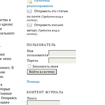
Политика
рецензирования
Отправить эту статью
по почте
(Требуется вход в
ства в
систему)
 кризис
Отправить письмо
ое
автору
(Требуется вход в
иального
систему)
ПОЛЬЗОВАТЕЛЬ
.
Имя
чке
пользователя
е этого
Пароль
Запомнить меня
омисс. В
вою
ии.
Помощь
 в
оторые
КОНТЕНТ ЖУРНАЛА
Главная
. Опираясь
Поиск
нешнее