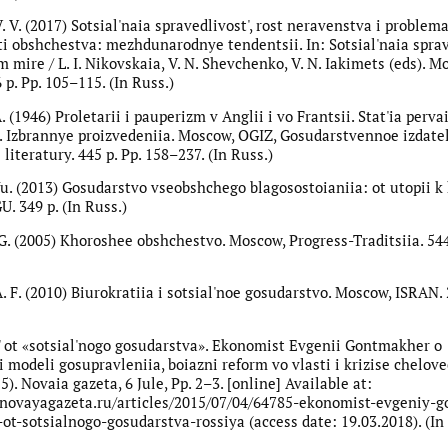
V. V. (2017) Sotsial'naia spravedlivost', rost neravenstva i problem
i obshchestva: mezhdunarodnye tendentsii. In: Sotsial'naia sprav
mire / L. I. Nikovskaia, V. N. Shevchenko, V. N. Iakimets (eds). M
 p. Pp. 105–115. (In Russ.)
A. (1946) Proletarii i pauperizm v Anglii i vo Frantsii. Stat'ia pervai
A. Izbrannye proizvedeniia. Moscow, OGIZ, Gosudarstvennoe izdatel
 literatury. 445 p. Pp. 158–237. (In Russ.)
Yu. (2013) Gosudarstvo vseobshchego blagosostoianiia: ot utopii k 
. 349 p. (In Russ.)
 G. (2005) Khoroshee obshchestvo. Moscow, Progress-Traditsiia. 544
 F. (2010) Biurokratiia i sotsial'noe gosudarstvo. Moscow, ISRAN. 2
' ot «sotsial'nogo gosudarstva». Ekonomist Evgenii Gontmakher o
i modeli gosupravleniia, boiazni reform vo vlasti i krizise chelo
5). Novaia gazeta, 6 Jule, Pp. 2–3. [online] Available at:
.novayagazeta.ru/articles/2015/07/04/64785-ekonomist-evgeniy-
-ot-sotsialnogo-gosudarstva-rossiya (access date: 19.03.2018). (In