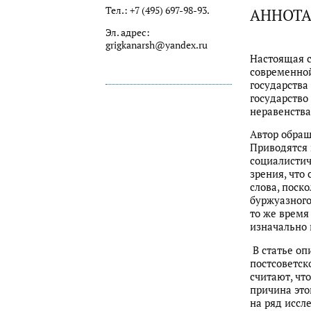
Тел.: +7 (495) 697-98-93.
АННОТ
Эл. адрес:
grigkanarsh@yandex.ru
Настоящая с
современной
государства
государство
неравенства
Автор обращ
Приводятся 
социалистич
зрения, что
слова, поск
буржуазного
то же время
изначально
В статье оп
постсоветск
считают, чт
причина это
на ряд иссл