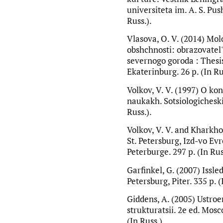
universiteta im. A. S. Push
Russ.).
Vlasova, O. V. (2014) Mo
obshchnosti: obrazovatel'
severnogo goroda : Thesis
Ekaterinburg. 26 p. (In Ru
Volkov, V. V. (1997) O kon
naukakh. Sotsiologicheskie
Russ.).
Volkov, V. V. and Kharkhor
St. Petersburg, Izd-vo Ev
Peterburge. 297 p. (In Rus
Garfinkel, G. (2007) Issle
Petersburg, Piter. 335 p. (
Giddens, A. (2005) Ustroe
strukturatsii. 2e ed. Mos
(In Russ.).