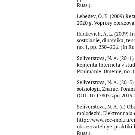
Russ.).
Lebedev, O. E. (2009) Rez
2020 g. Voprosy obrazovani
Radkevich, A. L. (2009) In
sostoianie, dinamika, ten
no. 1, pp. 230–236. (In Rus
Seliverstova, N. A. (2011)
kontenta Interneta v stu
Ponimanie. Umenie, no. 1,
Seliverstova, N. A. (2015
sotsiologii. Znanie. Ponim
DOI: 10.17805/zpu.2015.2.
Seliverstova, N. A. (a) Ob
molodezhi. Elektronnaia e
http://www.soc-mol.ru/e
obrazovatelnye-praktiki.h
Russ.).