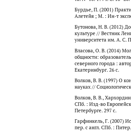
Бурдье, П. (2001) Практи
Алетейя ; М. : Ин-т эксп
Бутонова, Н. В. (2012) 
культуре // Вестник Ле
университета им. А. С. П
Власова, О. В. (2014) 
общности: образователь
северного города : автор
Екатеринбург. 26 с.
Волков, В. В. (1997) О 
науках // Социологическ
Волков, В. В., Хархордин
СПб. : Изд-во Европейск
Петербурге. 297 с.
Гарфинкель, Г. (2007) И
пер. с англ. СПб. : Питер.