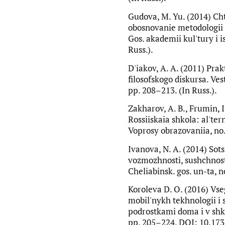
Gudova, M. Yu. (2014) Cht
obosnovanie metodologii i
Gos. akademii kul'tury i is
Russ.).
D'iakov, A. A. (2011) Prak
filosofskogo diskursa. Vest
pp. 208–213. (In Russ.).
Zakharov, A. B., Frumin, I
Rossiiskaia shkola: al'te
Voprosy obrazovaniia, no. 
Ivanova, N. A. (2014) Sots
vozmozhnosti, sushchnost
Cheliabinsk. gos. un-ta, no
Koroleva D. O. (2016) Vse
mobil'nykh tekhnologii i
podrostkami doma i v shko
pp. 205–224. DOI: 10.17