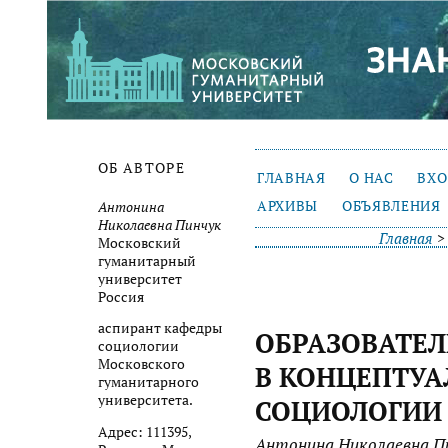
ОБ АВТОРЕ
ГЛАВНАЯ
О НАС
ВХ
АРХИВЫ
ОБЪЯВЛЕНИЯ
Антонина
Николаевна Пинчук
Главная
Московский
гуманитарный
университет
Россия
аспирант кафедры
ОБРАЗОВАТЕ
социологии
Московского
В КОНЦЕПТУА
гуманитарного
университета.
СОЦИОЛОГИИ
Адрес: 111395,
Антонина Николаевна П