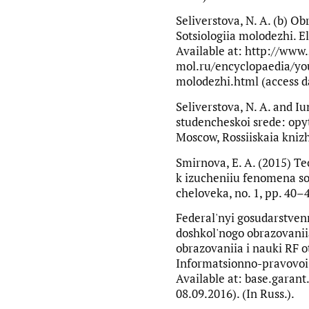
Seliverstova, N. A. (b) O
Sotsiologiia molodezhi. E
Available at: http://www.
mol.ru/encyclopaedia/yo
molodezhi.html (access da
Seliverstova, N. A. and I
studencheskoi srede: opyt
Moscow, Rossiiskaia knizhn
Smirnova, E. A. (2015) T
k izucheniiu fenomena sot
cheloveka, no. 1, pp. 40–4
Federal'nyi gosudarstven
doshkol'nogo obrazovanii
obrazovaniia i nauki RF o
Informatsionno-pravovoi
Available at: base.garant
08.09.2016). (In Russ.).