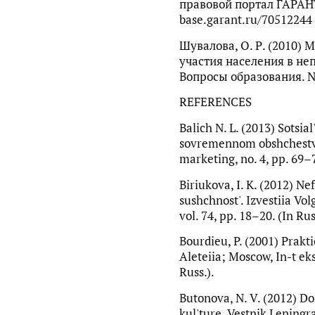
правовой портал ГАРАНТ
base.garant.ru/70512244
Шувалова, О. Р. (2010
участия населения в не
Вопросы образования. №
REFERENCES
Balich N. L. (2013) Sotsial'
sovremennom obshchestve.
marketing, no. 4, pp. 69–7
Biriukova, I. K. (2012) N
sushchnost'. Izvestiia Vol
vol. 74, pp. 18–20. (In Rus
Bourdieu, P. (2001) Prakti
Aleteiia; Moscow, In-t eks
Russ.).
Butonova, N. V. (2012) D
kul'ture. Vestnik Lening