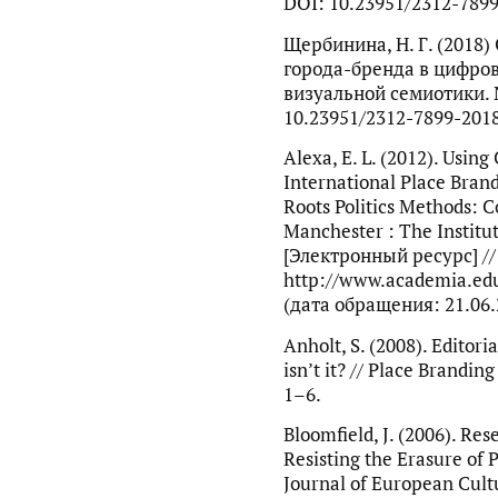
DOI: 10.23951/2312-7899
Щербинина, Н. Г. (2018
города-бренда в цифро
визуальной семиотики. №
10.23951/2312-7899-201
Alexa, E. L. (2012). Using
International Place Brand
Roots Politics Methods: 
Manchester : The Instit
[Электронный ресурс] //
http://www.academia.edu
(дата обращения: 21.06.
Anholt, S. (2008). Editori
isn’t it? // Place Brandin
1–6.
Bloomfield, J. (2006). Re
Resisting the Erasure of 
Journal of European Cultur