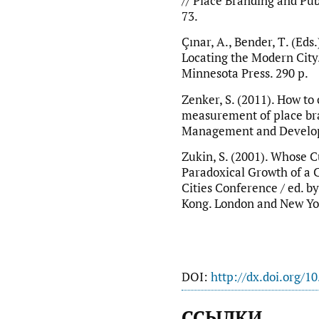
// Place Branding and Pub
73.
Çınar, А., Bender, Т. (Eds
Locating the Modern City.
Minnesota Press. 290 p.
Zenker, S. (2011). How to
measurement of place bra
Management and Developm
Zukin, S. (2001). Whose C
Paradoxical Growth of a C
Cities Conference / ed. by
Kong. London and New Yor
DOI:
http://dx.doi.org/1
ССЫЛКИ