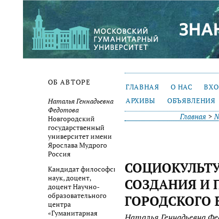
ОБ АВТОРЕ
ГЛАВНАЯ
О НАС
ВХ
АРХИВЫ
ОБЪЯВЛЕНИЯ
Наталья Геннадьевна
Федотова
Главная
>
№
Новгородский
государственный
университет имени
Ярослава Мудрого
Россия
СОЦИОКУЛЬТ
Кандидат философских
наук, доцент,
СОЗДАНИЯ И
доцент Научно-
образовательного
ГОРОДСКОГО 
центра
«Гуманитарная
Наталья Геннадьевна Ф