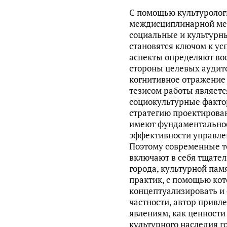
С помощью культурологи
междисциплинарной мет
социальные и культурны
становятся ключом к ус
аспекты определяют вос
стороны целевых аудито
когнитивное отражение
тезисом работы являетс
социокультурные факто
стратегию проектирован
имеют фундаментально
эффективности управле
Поэтому современные т
включают в себя тщате
города, культурной пам
практик, с помощью ко
концептуализировать и 
частности, автор привл
явлениям, как ценности
культурного наследия г