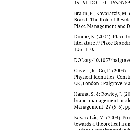
45–61. DOI:10.1163/978
Braun, E., Kavaratzis, M.
Brand: The Role of Reside
Place Management and Dev
Dinnie, K. (2004). Place
literature // Place Brand
106–110.
DOI.org/10.1057/palgrav
Govers, R., Go, F. (2009).
Physical Identities, Cons
UK, London : Palgrave Ma
Hanna, S. & Rowley, J. (2
brand-management model 
Management. 27 (5-6), p
Kavaratzis, M. (2004). Fr
towards a theoretical fra