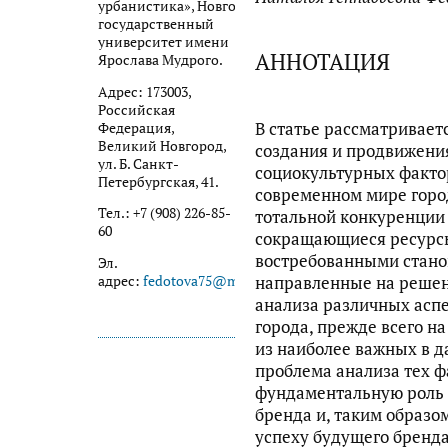
урбанистика», Новгородский
государственный
университет имени
АННОТАЦИЯ
Ярослава Мудрого.
Адрес: 173003,
Российская
В статье рассматривает
Федерация,
Великий Новгород,
создания и продвижения
ул. Б. Санкт-
социокультурных фактор
Петербургская, 41.
современном мире город
Тел.: +7 (908) 226-85-
тотальной конкуренции
60
сокращающиеся ресурсы.
востребованными стано
Эл.
направленные на решен
адрес:
fedotova75@mail.ru
анализа различных асп
города, прежде всего н
из наиболее важных в д
проблема анализа тех ф
фундаментальную роль в
бренда и, таким образом
успеху будущего бренда