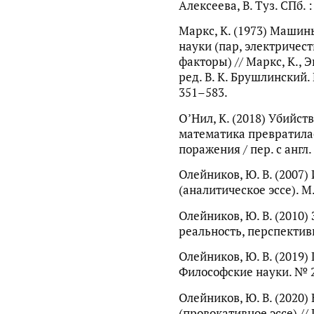
Алексеева, В. Туз. СПб. :
Маркс, К. (1973) Маши
науки (пар, электричес
факторы) // Маркс, К., Энг
ред. В. К. Брушлинский. М
351–583.
О’Нил, К. (2018) Убийс
математика превратила
поражения / пер. с англ. 
Олейников, Ю. В. (2007
(аналитическое эссе). М.
Олейников, Ю. В. (2010)
реальность, перспективы
Олейников, Ю. В. (2019)
Философские науки. № 2.
Олейников, Ю. В. (2020
(провокативное эссе) //