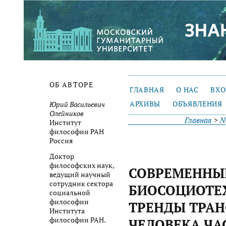
ОБ АВТОРЕ
ГЛАВНАЯ
О НАС
ВХ
АРХИВЫ
ОБЪЯВЛЕНИЯ
Юрий Васильевич
Олейников
Главная
>
№
Институт
философии РАН
Россия
Доктор
философских наук,
СОВРЕМЕННЫ
ведущий научный
сотрудник сектора
БИОСОЦИОТЕ
социальной
философии
ТРЕНДЫ ТРА
Института
философии РАН.
ЧЕЛОВЕКА ЧАС