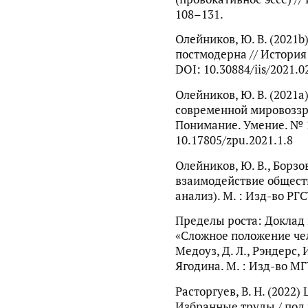
108–131.
Олейников, Ю. В. (2021b
постмодерна // История 
DOI: 10.30884/iis/2021.0
Олейников, Ю. В. (2021а
современной мировоззр
Понимание. Умение. № 1.
10.17805/zpu.2021.1.8
Олейников, Ю. В., Борзов
взаимодействие общест
анализ). М. : Изд-во РГСУ
Пределы роста: Доклад 
«Сложное положение чело
Медоуз, Д. Л., Рэндерс, И.
Ягодина. М. : Изд-во МГУ
Расторгуев, В. Н. (2022
Избранные труды / под р