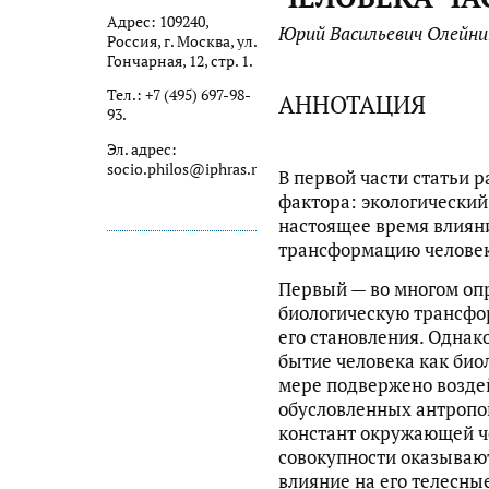
Адрес: 109240,
Юрий Васильевич Олейни
Россия, г. Москва, ул.
Гончарная, 12, стр. 1.
Тел.: +7 (495) 697-98-
АННОТАЦИЯ
93.
Эл. адрес:
socio.philos@iphras.ru
В первой части статьи 
фактора: экологически
настоящее время влиян
трансформацию человек
Первый — во многом оп
биологическую трансфо
его становления. Однак
бытие человека как био
мере подвержено возде
обусловленных антроп
констант окружающей че
совокупности оказываю
влияние на его телесны