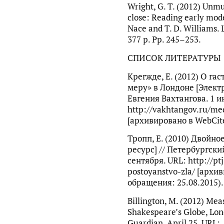
Wright, G. T. (2012) Unmu
close: Reading early mode
Nace and T. D. Williams.
377 p. Pp. 245–253.
СПИСОК ЛИТЕРАТУРЫ
Крегжде, Е. (2012) О га
меру» в Лондоне [Электр
Евгения Вахтангова. 1 и
http://vakhtangov.ru/me
[архивировано в WebCite
Тропп, Е. (2010) Двойно
ресурс] // Петербургск
сентября. URL: http://pt
postoyanstvo-zla/ [архи
обращения: 25.08.2015).
Billington, M. (2012) Mea
Shakespeare’s Globe, Lo
Guardian. April 25. URL: