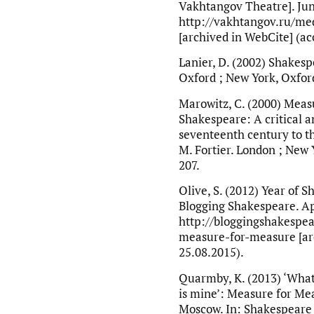
Vakhtangov Theatre]. June
http://vakhtangov.ru/me
[archived in WebCite] (acc
Lanier, D. (2002) Shakes
Oxford ; New York, Oxford 
Marowitz, C. (2000) Meas
Shakespeare: A critical a
seventeenth century to th
M. Fortier. London ; New Y
207.
Olive, S. (2012) Year of 
Blogging Shakespeare. Apri
http://bloggingshakespe
measure-for-measure [arc
25.08.2015).
Quarmby, K. (2013) ‘What’
is mine’: Measure for Me
Moscow. In: Shakespeare 