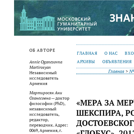
ОБ АВТОРЕ
ГЛАВНАЯ
О НАС
ВХ
АРХИВЫ
ОБЪЯВЛЕНИЯ
Annie Oganesovna
Martirosyan
Главная
>
№ 
Независимый
исследователь
Армения
Мартиросян Ани
Оганесовна —
доктор
«МЕРА ЗА МЕР
философии (PhD),
независимый
ШЕКСПИРА, 
исследователь,
редактор,
ДОСТОЕВСКОГ
переводчик. Адрес:
0069, Армения, г.
«ГЛОБУС», 201