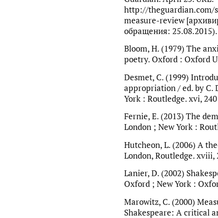
http://theguardian.com/
measure-review [архивир
обращения: 25.08.2015).
Bloom, H. (1979) The anxi
poetry. Oxford : Oxford U
Desmet, C. (1999) Introd
appropriation / ed. by C.
York : Routledge. xvi, 240
Fernie, E. (2013) The dem
London ; New York : Routl
Hutcheon, L. (2006) A the
London, Routledge. xviii, 
Lanier, D. (2002) Shakes
Oxford ; New York : Oxford
Marowitz, C. (2000) Meas
Shakespeare: A critical a