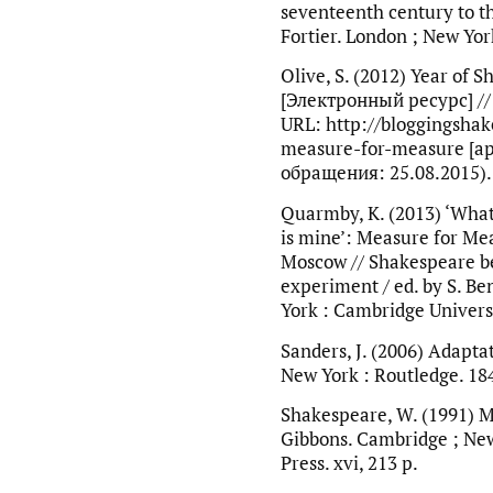
seventeenth century to the
Fortier. London ; New York
Olive, S. (2012) Year of
[Электронный ресурс] // 
URL: http://bloggingsha
measure-for-measure [а
обращения: 25.08.2015).
Quarmby, K. (2013) ‘What’
is mine’: Measure for Me
Moscow // Shakespeare be
experiment / ed. by S. Be
York : Cambridge Universi
Sanders, J. (2006) Adapta
New York : Routledge. 184
Shakespeare, W. (1991) M
Gibbons. Cambridge ; New
Press. xvi, 213 p.