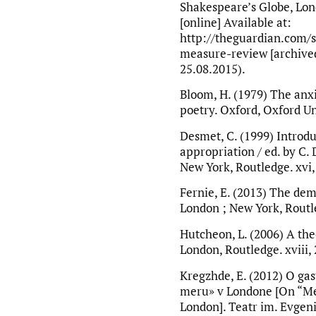
Shakespeare’s Globe, Lon
[online] Available at:
http://theguardian.com/
measure-review [archived
25.08.2015).
Bloom, H. (1979) The anxi
poetry. Oxford, Oxford Un
Desmet, C. (1999) Introd
appropriation / ed. by C.
New York, Routledge. xvi,
Fernie, E. (2013) The dem
London ; New York, Routle
Hutcheon, L. (2006) A the
London, Routledge. xviii, 
Kregzhde, E. (2012) O ga
meru» v Londone [On “Me
London]. Teatr im. Evgen