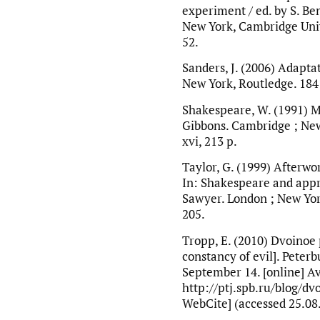
experiment / ed. by S. Be
New York, Cambridge Unive
52.
Sanders, J. (2006) Adapta
New York, Routledge. 184
Shakespeare, W. (1991) M
Gibbons. Cambridge ; New
xvi, 213 p.
Taylor, G. (1999) Afterwo
In: Shakespeare and appro
Sawyer. London ; New York
205.
Tropp, Е. (2010) Dvoinoe 
constancy of evil]. Peterb
September 14. [online] Av
http://ptj.spb.ru/blog/dv
WebCite] (accessed 25.08.