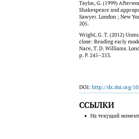
Taylor, G. (1999) Afterwo
Shakespeare and appropria
Sawyer. London ; New York
205.
Wright, G. T. (2012) Unmu
close: Reading early mode
Nace, T. D. Williams. Lon
p. P. 245–253.
DOI:
http://dx.doi.org/1
ССЫЛКИ
На текущий момент