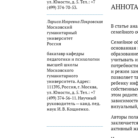
ул. Юности, д. 5. Тел.: +7
АННОТ
(499) 374-70-53.
Лариса Игоревна Покровская
В статье ан
Московский
семейного о
гуманитарный
университет
Семейное об
Россия
основанная 
бакалавр кафедры
образование
педагогики и психологии
учитывать и
высшей школы
потребности
Московского
и режим зан
гуманитарного
позволяет т
университета. Адрес:
ребенку инф
111395, Россия, г. Москва,
собственных
ул. Юности, д. 5. Тел.: +7
этом родите
(499) 374-56-11. Научный
зависимости
руководитель — канд. пед.
визуальный,
наук И. В. Кощиенко.
Авторы пола
заключается
активный жи