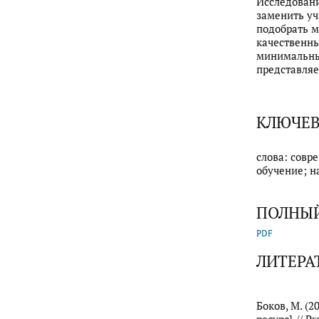
Исследовани
заменить уч
подобрать м
качественны
минимальным
представляе
КЛЮЧЕВ
слова: совр
обучение; н
ПОЛНЫЙ
PDF
ЛИТЕРА
Боков, М. (