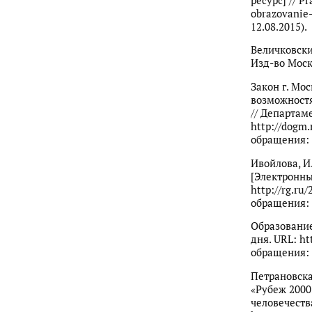
ресурс] // P
obrazovanie
12.08.2015).
Величковский
Изд-во Моск.
Закон г. Мо
возможностя
// Департам
http://dogm.
обращения: 
Ивойлова, И
[Электронный
http://rg.ru
обращения: 
Образование
дня. URL: ht
обращения: 
Петрановска
«Рубеж 2000
человечества