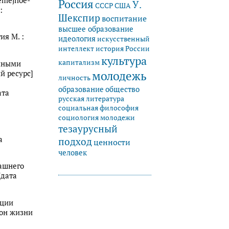
semejnoe-
Россия
У.
СССР
США
:
Шекспир
воспитание
высшее образование
ия М. :
идеология
искусственный
история России
интеллект
культура
капитализм
енными
молодежь
й ресурс]
личность
образование
общество
ата
русская литература
социальная философия
социология молодежи
тезаурусный
а
подход
ценности
человек
рашнего
(дата
нции
рон жизни