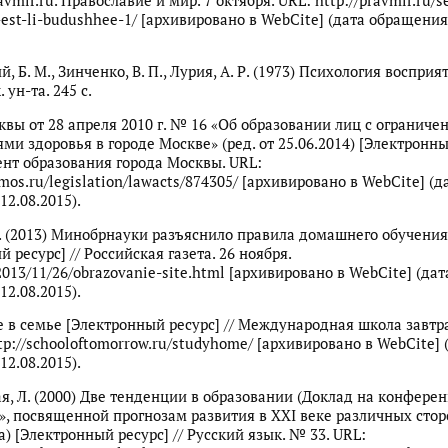
ravmir.ru. Православие и мир. 7 октября. URL: http://pravmir.ru/
-est-li-budushhee-1/ [архивировано в WebCite] (дата обращения
, Б. М., Зинченко, В. П., Лурия, А. Р. (1973) Психология восприят
 ун-та. 245 с.
сквы от 28 апреля 2010 г. № 16 «Об образовании лиц с огранич
ми здоровья в городе Москве» (ред. от 25.06.2014) [Электронны
ент образования города Москвы. URL:
mos.ru/legislation/lawacts/874305/ [архивировано в WebCite] (д
12.08.2015).
. (2013) Минобрнауки разъяснило правила домашнего обучения
 ресурс] // Российская газета. 26 ноября.
/2013/11/26/obrazovanie-site.html [архивировано в WebCite] (дат
12.08.2015).
 в семье [Электронный ресурс] // Международная школа завт
tp://schooloftomorrow.ru/studyhome/ [архивировано в WebCite] 
12.08.2015).
я, Л. (2000) Две тенденции в образовании (Доклад на конфере
», посвященной прогнозам развития в XXI веке различных сто
) [Электронный ресурс] // Русский язык. № 33. URL: