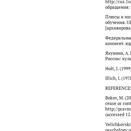
http://rus.1
обращения: 
Плюсы и мин
обучения. U
[архивирова
Федеральный
коммент. юри
Якунина, А.
России: куль
Holt, J. (199
Illich, I. (1
REFERENCE
Bokov, M. (2
cease or cont
http://pravm
(accessed 12.
Velichkovskii
psychology o