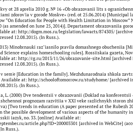
kvy ot 28 aprelia 2010 g. № 16 «Ob obrazovanii lits s ogranichen
ami zdorov'ia v gorode Moskve» (red. ot 25.06.2014) [Municipal l
ow “On Education for People with Health Limitation in Moscow” No
10 (as amended on June 25, 2014)]. Departament obrazovaniia gor
ilable at: http://dogm.mos.ru/legislation/lawacts/874305/ [archive
essed 12.08.2015). (In Russ.).
 (2013) Minobrnauki raz"iasnilo pravila domashnego obucheniia [Mi
d Science explains homeschooling rules]. Rossiiskaia gazeta, No
lable at: http://rg.ru/2013/11/26/obrazovanie-site.html [archived 
essed 12.08.2015). (In Russ.).
v sem'e [Education in the family]. Mezhdunarodnaia shkola zavt
] Available at: http://schooloftomorrow.ru/studyhome/ [archived 
08.2015). (In Russ.).
a, L. (2000) Dve tendentsii v obrazovanii (Doklad na konferentsi
ashchennoi prognozam razvitiia v XXI veke razlichnykh storon zh
va) [Two trends in education (A paper presented at the Rubezh 2
n the possible development of various aspects of the humanity in
sskii iazyk, no. 33. [online] Available at:
september.ru/article.php?ID=200003301 [archived in WebCite] (ac
(In Russ.).