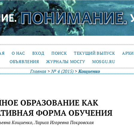
АЯ
О НАС
ВХОД
ПОИСК
ТЕКУЩИЙ ВЫПУСК
АРХ
ОБЪЯВЛЕНИЯ
ЖУРНАЛЫ МОСГУ
MOSGU.RU
Главная
>
№ 4 (2015)
>
Кощиенко
НОЕ ОБРАЗОВАНИЕ КАК
АТИВНАЯ ФОРМА ОБУЧЕНИЯ
ьевна Кощиенко, Лариса Игоревна Покровская