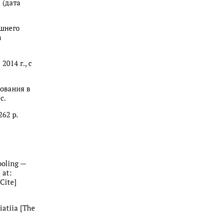
 (дата
ашнего
a
014 г., с
зования в
с.
262 p.
ooling —
 at:
Cite]
iiatiia [The