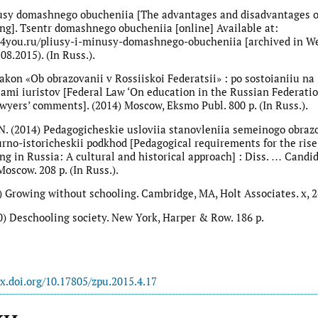
usy domashnego obucheniia [The advantages and disadvantages o
g]. Tsentr domashnego obucheniia [online] Available at:
l4you.ru/pliusy-i-minusy-domashnego-obucheniia [archived in W
08.2015). (In Russ.).
akon «Ob obrazovanii v Rossiiskoi Federatsii» : po sostoianiiu na 2
mi iuristov [Federal Law ‘On education in the Russian Federation
awyers’ comments]. (2014) Moscow, Eksmo Publ. 800 p. (In Russ.).
 N. (2014) Pedagogicheskie usloviia stanovleniia semeinogo obraz
turno-istoricheskii podkhod [Pedagogical requirements for the rise
g in Russia: A cultural and historical approach] : Diss. … Candid
oscow. 208 p. (In Russ.).
9) Growing without schooling. Cambridge, MA, Holt Associates. x, 2
970) Deschooling society. New York, Harper & Row. 186 p.
dx.doi.org/10.17805/zpu.2015.4.17