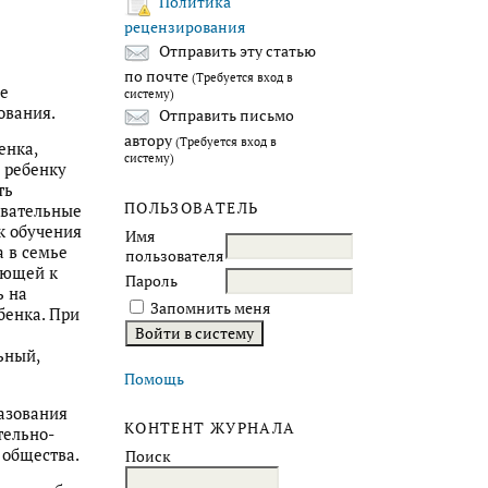
Политика
рецензирования
Отправить эту статью
по почте
(Требуется вход в
ме
систему)
ования.
Отправить письмо
автору
(Требуется вход в
енка,
систему)
 ребенку
ть
ПОЛЬЗОВАТЕЛЬ
овательные
к обучения
Имя
 в семье
пользователя
ающей к
Пароль
ь на
Запомнить меня
бенка. При
ьный,
Помощь
азования
КОНТЕНТ ЖУРНАЛА
тельно-
 общества.
Поиск