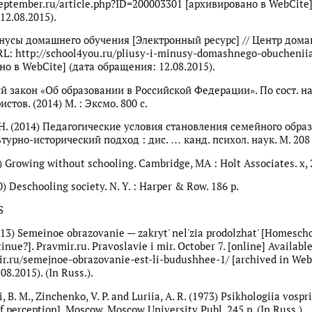
september.ru/article.php?ID=200003301 [архивировано в WebCite]
12.08.2015).
усы домашнего обучения [Электронный ресурс] // Центр дом
RL: http://school4you.ru/pliusy-i-minusy-domashnego-obuchenii
но в WebCite] (дата обращения: 12.08.2015).
 закон «Об образовании в Российской Федерации». По сост. на 2
стов. (2014) М. : Эксмо. 800 с.
 Н. (2014) Педагогические условия становления семейного обра
турно-исторический подход : дис. … канд. психол. наук. М. 208 
9) Growing without schooling. Cambridge, MA : Holt Associates. x, 
970) Deschooling society. N. Y. : Harper & Row. 186 p.
S
013) Semeinoe obrazovanie — zakryt' nel'zia prodolzhat' [Homesch
inue?]. Pravmir.ru. Pravoslavie i mir. October 7. [online] Available
ir.ru/semejnoe-obrazovanie-est-li-budushhee-1/ [archived in Web
08.2015). (In Russ.).
, B. M., Zinchenko, V. P. and Luriia, A. R. (1973) Psikhologiia vospr
f perception]. Moscow, Moscow University Publ. 245 p. (In Russ.).