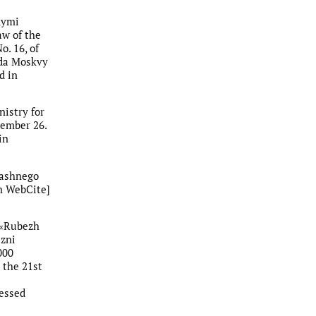
nymi
aw of the
. 16, of
oda Moskvy
d in
nistry for
vember 26.
in
rashnego
in WebCite]
i «Rubezh
izni
000
 the 21st
cessed