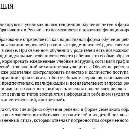
АЦИЯ
ализируются усиливающаяся тенденция обучения детей в фор
бразования в России, его возможности и практики функционир
разование определяется как вариативная форма обучения реб
на желании родителей (законных представителей) дать своему
 в семье. При семейном обучении у родителей есть возможнос
ндивидуальные особенности своего ребенка, его особые образ
, нормировать ежедневные учебные нагрузки, составляя графи
ятий, отвечающий возможностям учащегося. Обучение ребенка
акже родителям контролировать качество и количество поступ
ормации, производить отбор учебных материалов, основываяс
 предпочтениях, квалификации и познавательных запросах ре
ли имеют возможность выбирать методы подачи материала в
 от ведущих типов восприятия информации ребенком (аудиал
 кинестетический, дискретный).
гают, что специфика обучения ребенка в форме семейного обр
 в возможности вырабатывать у родителей и их детей познава
зненный стиль, который отвечает потребностям современного