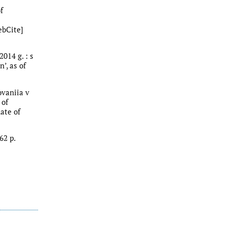
f
ebCite]
014 g. : s
’, as of
ovaniia v
 of
ate of
62 p.