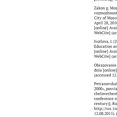
Zakon g. Mos
vozmozhnosti
City of Mosc
April 28, 20
[online] Ava
WebCite] (acc
Ivoilova, I.
Education an
[online] Avai
WebCite] (acc
Obrazovanie 
dnia [online
(accessed 12.
Petranovskai
2000», posvi
chelovechest
conference o
century)]. Ru
http://rus.1
12.08.2015). 