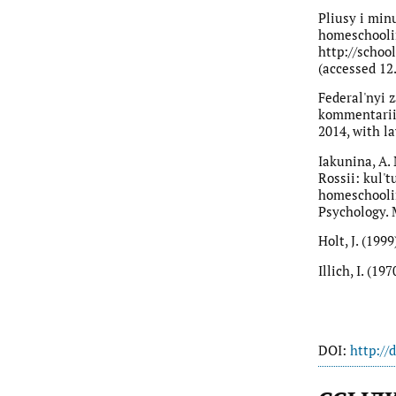
Pliusy i min
homeschoolin
http://schoo
(accessed 12.
Federal'nyi z
kommentariia
2014, with l
Iakunina, A.
Rossii: kul'
homeschoolin
Psychology. M
Holt, J. (199
Illich, I. (1
DOI:
http://