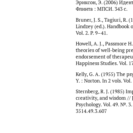
Эриксон, Э. (2006) Иден
Флинта : МПСИ. 343 с.
Bruner, J. S., Tagiuri, R. 
Lindzey (ed.). Handbook o
Vol. 2. P. 9–41.
Howell, A. J., Passmore H.
theories of well-being pr
endorsement of therapeuti
Happiness Studies. Vol. 17
Kelly, G. A. (1955) The ps
Y. : Norton. In 2 vols. Vol.
Sternberg, R. J. (1985) Imp
creativity, and wisdom // 
Psychology. Vol. 49. №. 3
3514.49.3.607