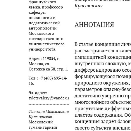
французского
Краснянская
языка, профессор
кафедры
психологии и
АННОТАЦИЯ
педагогической
антропологии
Московского
государственного
В статье концепция лич
лингвистического
университета.
рассматривается в кач
имплицитной концепции
Адрес: 119034, г.
внутреннюю сложную, м
Москва, ул.
Остоженка 38, стр. 1.
дифференцировано осоз
формирующуюся позици
Тел.: +7 (495) 695-14-
природного окружения,
16.
параметров опасно/безо
Эл. адрес:
достаточно уверенно п
tyletsvalery@yandex.ru
многослойного объектн
присутствие диффузны
Татьяна Максимовна
пластов содержания. Об
Краснянская
концепция задает базо
Московский
своего субъекта внешне
гуманитарный