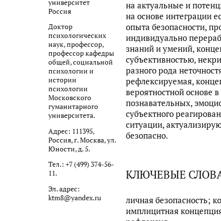
университет
на актуальные и потен
Россия
на основе интеграции е
опыта безопасности, пр
Доктор
психологических
индивидуально перераб
наук, профессор,
знаний и умений, конце
профессор кафедры
субъективностью, некр
общей, социальной
разного рода неточност
психологии и
истории
рефлексируемая, конце
психологии
вероятностной основе в
Московского
познавательных, эмоци
гуманитарного
субъектного реагировани
университета.
ситуации, актуализирую
Адрес: 111395,
безопасно.
Россия, г. Москва, ул.
Юности, д. 5.
Тел.: +7 (499) 374-56-
КЛЮЧЕВЫЕ СЛОВ
11.
Эл. адрес:
ktm8@yandex.ru
личная безопасность; к
имплицитная концепция