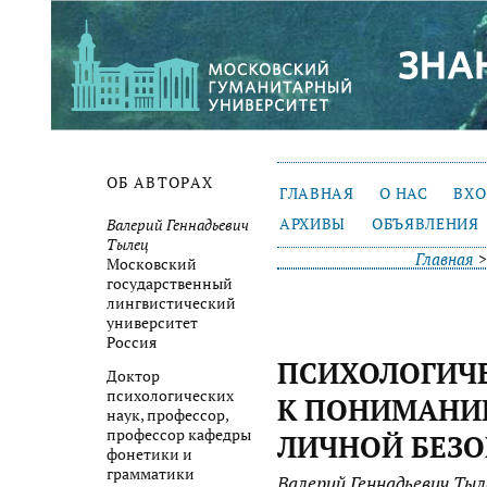
ОБ АВТОРАХ
ГЛАВНАЯ
О НАС
ВХ
АРХИВЫ
ОБЪЯВЛЕНИЯ
Валерий Геннадьевич
Тылец
Главная
Московский
государственный
лингвистический
университет
Россия
ПСИХОЛОГИЧ
Доктор
психологических
К ПОНИМАНИ
наук, профессор,
профессор кафедры
ЛИЧНОЙ БЕЗ
фонетики и
грамматики
Валерий Геннадьевич Ты