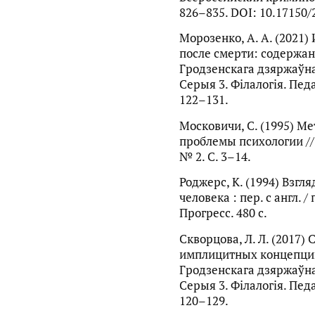
826–835. DOI: 10.17150/
Морозенко, А. А. (2021
после смерти: содержани
Гродзенскага дзяржаўнаг
Серыя 3. Філалогія. Педаг
122–131.
Московичи, С. (1995) М
проблемы психологии //
№ 2. С. 3–14.
Роджерс, К. (1994) Взгл
человека : пер. с англ. /
Прогресс. 480 с.
Скворцова, Л. Л. (2017
имплицитных концепций 
Гродзенскага дзяржаўнаг
Серыя 3. Філалогія. Педаг
120–129.