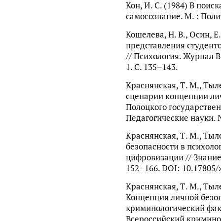
Кон, И. С. (1984) В поис
самосознание. М. : Полит
Кошелева, Н. В., Осин, 
представления студенто
// Психология. Журнал 
1. С. 135–143.
Краснянская, Т. М., Тыл
сценарии концепции лич
Полоцкого государствен
Педагогические науки. №
Краснянская, Т. М., Тыле
безопасности в психоло
цифровизации // Знание
152–166. DOI: 10.17805/
Краснянская, Т. М., Тылец
Концепция личной безоп
криминологический фак
Всероссийский криминол