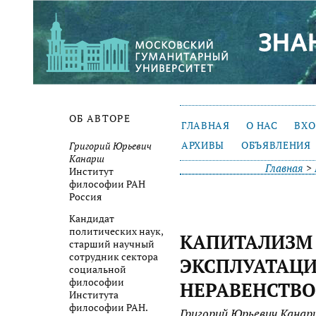
ОБ АВТОРЕ
ГЛАВНАЯ
О НАС
ВХ
АРХИВЫ
ОБЪЯВЛЕНИЯ
Григорий Юрьевич
Канарш
Главная
>
Институт
философии РАН
Россия
Кандидат
политических наук,
КАПИТАЛИЗМ
старший научный
сотрудник сектора
ЭКСПЛУАТАЦИ
социальной
философии
НЕРАВЕНСТВО.
Института
философии РАН.
Григорий Юрьевич Канар