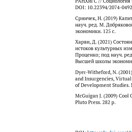
РАНХиГС // Социология в
DOI: 10.22394/2074-049
Срничек, Н. (2019) Капит
науч. ред. М. Добряков
экономики. 125 с.
Харви, Д. (2021) Состо
истоков культурных изме
Проценко; под науч. ред
Высшей школы экономик
Dyer-Witheford, N. (2001
and Insurgencies, Virtual
of Development Studies. №
McGuigan J. (2009) Cool 
Pluto Press. 282 p.