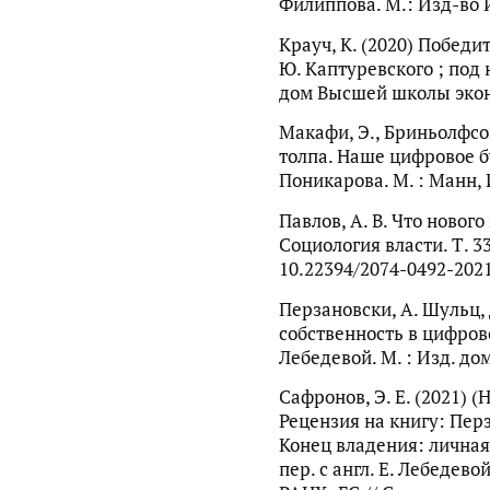
Филиппова. М.: Изд-во И
Крауч, К. (2020) Победит
Ю. Каптуревского ; под 
дом Высшей школы экон
Макафи, Э., Бриньолфсо
толпа. Наше цифровое бу
Поникарова. М. : Манн, 
Павлов, А. В. Что нового
Социология власти. Т. 33
10.22394/2074-0492-202
Перзановски, А. Шульц, 
собственность в цифровой
Лебедевой. М. : Изд. до
Сафронов, Э. Е. (2021)
Рецензия на книгу: Перз
Конец владения: личная
пер. с англ. Е. Лебедев