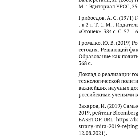
М. : Эдиториал УРСС, 256
Грибоедов, А. С. (1971) Г
: в 2 т. Т. 1. М. : Издат
«Огонек». 384 с. С. 57–16
Громыко, Ю. В. (2019) Р
сегодня: Решающий факт
Образование как полити
368 с.
Доклад о реализации го
технологической полити
важнейших научных до
российскими учеными в 2
Захаров, И. (2019) Сам
2019, рейтинг Bloomberg
BASETOP. URL: https://b
strany-mira-2019-rejtin
12.08.2021).