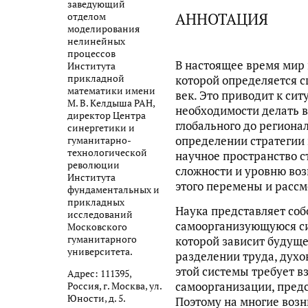
заведующий
АННОТАЦИЯ
отделом
моделирования
нелинейных
процессов
В настоящее время мир 
Института
прикладной
которой определяется 
математики имени
век. Это приводит к си
М. В. Келдыша РАН,
необходимости делать в
директор Центра
глобального до регионал
синергетики и
определении стратегии 
гуманитарно-
технологической
научное пространство с
революции
сложности и уровню во
Института
этого перемены и рассм
фундаментальных и
прикладных
Наука представляет со
исследований
самоорганизующуюся си
Московского
гуманитарного
которой зависит будуще
университета.
разделении труда, духо
этой системы требует в
Адрес: 111395,
самоорганизации, пред
Россия, г. Москва, ул.
Юности, д. 5.
Поэтому на многие воз