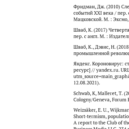
Фридман, Дж. (2010) Сл
событий XXI века / пер. 
Мацковской. М. : Эксмо, 
Шваб, К. (2017) Четвер
пер. с англ. М. : Издател
Шваб, К., Дэвис, Н. (20
промышленной революции 
Яндекс. Короновирус: с
ресурс] // yandex.ru. URL
utm_source=main_graph
12.08.2021).
Schwab, K, Malleret, T. (
Cologny/Geneva, Forum Pu
Weizsäker, E. U., Wijkman
Short-termism, population
A report to the Club of t