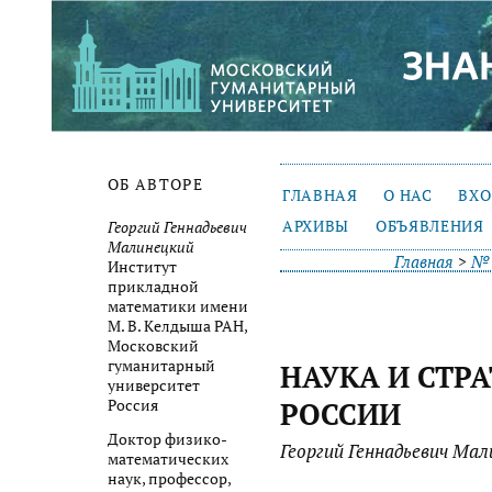
ОБ АВТОРЕ
ГЛАВНАЯ
О НАС
ВХ
АРХИВЫ
ОБЪЯВЛЕНИЯ
Георгий Геннадьевич
Малинецкий
Главная
>
№ 
Институт
прикладной
математики имени
М. В. Келдыша РАН,
Московский
гуманитарный
НАУКА И СТР
университет
Россия
РОССИИ
Доктор физико-
Георгий Геннадьевич Мал
математических
наук, профессор,