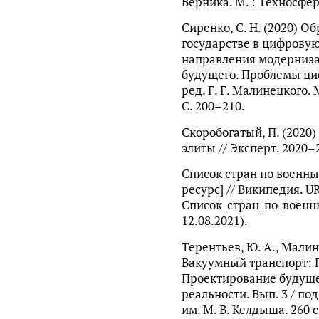
Верника. М. : Техносфера
Сиренко, С. Н. (2020) О
государстве в цифрову
направления модерниза
будущего. Проблемы циф
ред. Г. Г. Малинецкого. 
С. 200–210.
Скоробогатый, П. (2020)
элиты // Эксперт. 2020–2
Список стран по военны
ресурс] // Википедия. URL
Список_стран_по_военн
12.08.2021).
Терентьев, Ю. А., Малине
Вакуумный транспорт: П
Проектирование будущ
реальности. Вып. 3 / под
им. М. В. Келдыша. 260 с