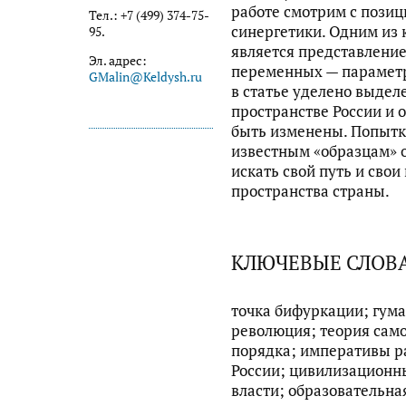
работе смотрим с пози
Тел.: +7 (499) 374-75-
синергетики. Одним из 
95.
является представление
Эл. адрес:
переменных — параметр
GMalin@Keldysh.ru
в статье уделено выдел
пространстве России и 
быть изменены. Попытк
известным «образцам» 
искать свой путь и свои
пространства страны.
КЛЮЧЕВЫЕ СЛОВ
точка бифуркации; гум
революция; теория сам
порядка; императивы р
России; цивилизационны
власти; образовательна