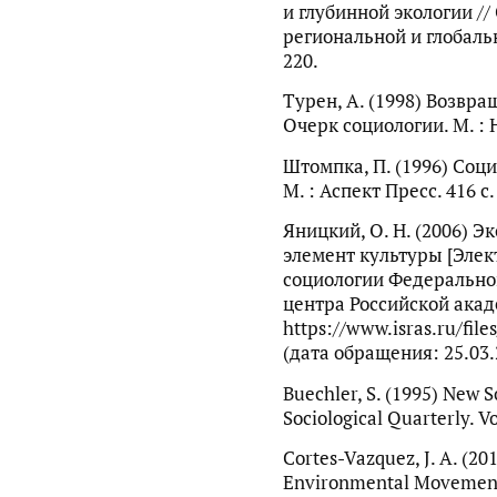
и глубинной экологии /
региональной и глобальн
220.
Турен, А. (1998) Возвр
Очерк социологии. М. : 
Штомпка, П. (1996) Соц
М. : Аспект Пресс. 416 с.
Яницкий, О. Н. (2006) Э
элемент культуры [Элек
социологии Федерально
центра Российской акад
https://www.isras.ru/file
(дата обращения: 25.03.
Buechler, S. (1995) New 
Sociological Quarterly. Vo
Cortes-Vazquez, J. A. (20
Environmental Movements,