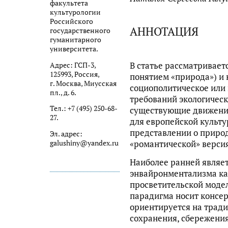
факультета
культурологии
Российского
АННОТАЦИЯ
государственного
гуманитарного
университета.
В статье рассматривает
Адрес: ГСП-3,
125993, Россия,
понятием «природа») и
г. Москва, Миусская
социополитическое или 
пл., д. 6.
требований экологическ
Тел.: +7 (495) 250-68-
существующие движения
27.
для европейской культ
представлении о природ
Эл. адрес:
«романтической» верси
galushiny@yandex.ru
Наиболее ранней являе
энвайронментализма ка
просветительской моде
парадигма носит консе
ориентируется на трад
сохранения, сбережени