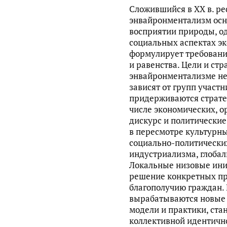
Сложившийся в ХХ в. р
энвайронментализм осн
восприятии природы, од
социальных аспектах эк
формулирует требовани
и равенства. Цели и ст
энвайронментализме не
зависят от групп участ
придерживаются страте
числе экономических, 
дискурс и политические
в пересмотре культурны
социально-политически
индустриализма, глобал
Локальные низовые ин
решение конкретных п
благополучию граждан.
вырабатываются новые 
модели и практики, ста
коллективной идентично