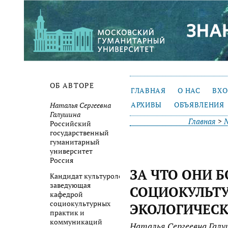
ОБ АВТОРЕ
ГЛАВНАЯ
О НАС
ВХ
АРХИВЫ
ОБЪЯВЛЕНИЯ
Наталья Сергеевна
Галушина
Главная
>
№
Российский
государственный
гуманитарный
университет
Россия
ЗА ЧТО ОНИ 
Кандидат культурологии,
заведующая
СОЦИОКУЛЬТ
кафедрой
социокультурных
ЭКОЛОГИЧЕС
практик и
коммуникаций
Наталья Сергеевна Галу