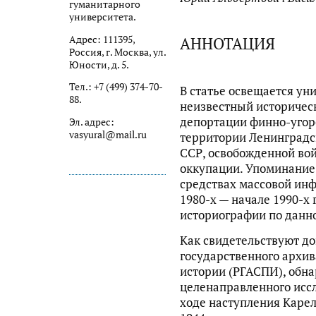
гуманитарного
университета.
АННОТАЦИЯ
Адрес: 111395,
Россия, г. Москва, ул.
Юности, д. 5.
Тел.: +7 (499) 374-70-
В статье освещается ун
88.
неизвестный историчес
депортации финно-угорс
Эл. адрес:
vasyural@mail.ru
территории Ленинградс
ССР, освобожденной вой
оккупации. Упоминание 
средствах массовой ин
1980-х — начале 1990-х 
историографии по данно
Как свидетельствуют д
государственного архи
истории (РГАСПИ), обна
целенаправленного иссл
ходе наступления Карел