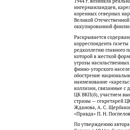
1944 г. возникла реаль
ингерманландцев, карел
коренных северных нар
Великой Отечественной
оккупированной финлян
Раскрывается содержан
корреспондента газеты 
редколлегию главного п
которой в жесткой форм
угрозы насильственных
финно-угорского населе
обострение национальн
наименование «карельс
коллизии, связанные с 
ЦК ВКП(б), участием вы
страны — секретарей ЦК 
Жданова, А. С. Щербако
«Правда» П. Н. Поспелов
По утверждению автора