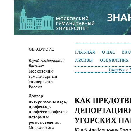
ОБ АВТОРЕ
ГЛАВНАЯ
О НАС
ВХ
АРХИВЫ
ОБЪЯВЛЕНИЯ
Юрий Альбертович
Васильев
Главная
>
Московский
гуманитарный
университет
Россия
Доктор
КАК ПРЕДОТВ
исторических наук,
профессор,
ДЕПОРТАЦИЮ
профессор кафедры
истории и
УГОРСКИХ НАР
регионоведения
Московского
Юрий Альбертович Васи