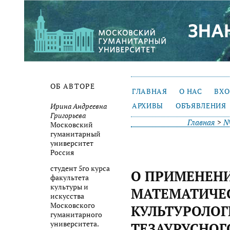
ОБ АВТОРЕ
ГЛАВНАЯ
О НАС
ВХ
АРХИВЫ
ОБЪЯВЛЕНИЯ
Ирина Андреевна
Григорьева
Главная
>
№
Московский
гуманитарный
университет
Россия
студент 5го курса
О ПРИМЕНЕН
факультета
культуры и
МАТЕМАТИЧЕ
искусства
Московского
КУЛЬТУРОЛОГ
гуманитарного
университета.
ТЕЗАУРУСНОГ