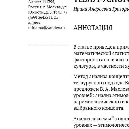
Адрес: 111395,
Россия, г. Москва, ул.
Ирина Андреевна Григорь
Юности, д. 5. Тел.: +7
(499) 3645511. Эл.
адрес:
АННОТАЦИЯ
miriama@yandex.ru
В статье приведен при
математической статис
факторного анализов с 
культуры, в частности х
Метод анализа концепта
тезаурусного подхода Ва
предложен В. А. Маслов
уровней: анализ этимоло
паремиологического и к
выбранного концепта.
Анализ лексемы “tromme
уровнях — этимологичес