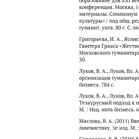
образование для XXI ве
конференция. Москва, 1
материалы. Симпозиум 
культуры» / под общ. ред
гуманит. унта. 80 с. С. 6
Григорьева, И. А., Ясинс
Гюнтера Грааса «Жестян
Московского гуманитарн
30.
Луков, В. А., Луков, Вл.
организация гуманитарно
бизнеса. 784 с.
Луков, В. А., Луков, Вл. 
Тезаурусный подход к п
М. : Нац. инта бизнеса. 6
Маслова, В. А. (2011) В
лингвистику. 5е изд. М. :