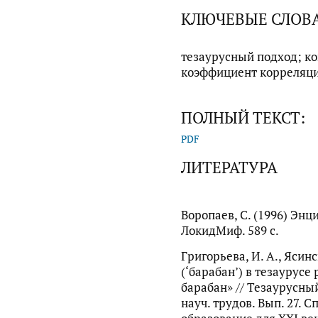
КЛЮЧЕВЫЕ СЛОВ
тезаурусный подход; ко
коэффициент корреляц
ПОЛНЫЙ ТЕКСТ:
PDF
ЛИТЕРАТУРА
Воропаев, С. (1996) Энц
ЛокидМиф. 589 с.
Григорьева, И. А., Ясинс
(‘барабан’) в тезаурусе
барабан» // Тезаурусный
науч. трудов. Вып. 27.