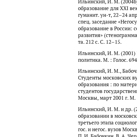
Ильинский, И. М. (2004b
образование для XXI век
гуманит. ун-т, 22–24 апр
спец. заседание «Негос
образование в России: 
развития» (стенограмма)
та. 212 с. С. 12–15.
Ильинский, И. М. (2001
политика. М. : Голос. 694
Ильинский, И. М., Бабочк
Студенты московских ву
образования : по матер
студентов государствен
Москвы, март 2001 г. М. 
Ильинский, И. М. и др. 
образовании в московск
третьего этапа социоло
гос. и негос. вузов Моск
П. И. Бабочкин, В. А. Че