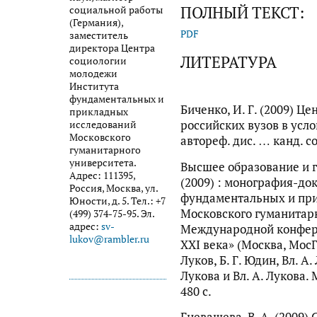
ПОЛНЫЙ ТЕКСТ:
социальной работы
(Германия),
PDF
заместитель
директора Центра
ЛИТЕРАТУРА
социологии
молодежи
Института
фундаментальных и
Биченко, И. Г. (2009) Ц
прикладных
российских вузов в усл
исследований
Московского
автореф. дис. … канд. со
гуманитарного
университета.
Высшее образование и г
Адрес: 111395,
(2009) : монография-до
Россия, Москва, ул.
фундаментальных и пр
Юности, д. 5. Тел.: +7
Московского гуманитарн
(499) 374-75-95. Эл.
адрес:
sv-
Международной конфер
lukov@rambler.ru
XXI века» (Москва, МосГУ
Луков, Б. Г. Юдин, Вл. А. 
Лукова и Вл. А. Лукова. 
480 с.