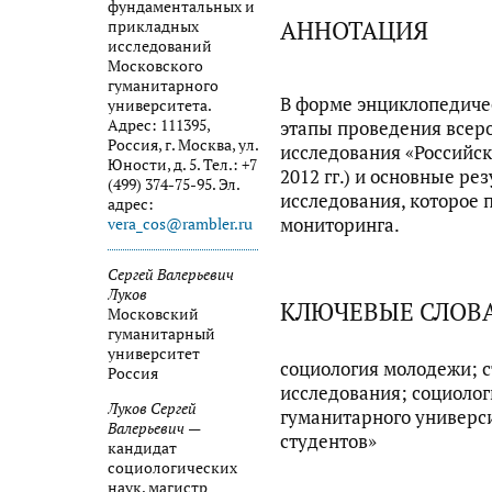
фундаментальных и
АННОТАЦИЯ
прикладных
исследований
Московского
гуманитарного
В форме энциклопедиче
университета.
Адрес: 111395,
этапы проведения всеро
Россия, г. Москва, ул.
исследования «Российск
Юности, д. 5. Тел.: +7
2012 гг.) и основные ре
(499) 374-75-95. Эл.
исследования, которое 
адрес:
мониторинга.
vera_cos@rambler.ru
Сергей Валерьевич
Луков
КЛЮЧЕВЫЕ СЛОВ
Московский
гуманитарный
университет
социология молодежи; 
Россия
исследования; социоло
Луков Сергей
гуманитарного универси
Валерьевич
—
студентов»
кандидат
социологических
наук, магистр