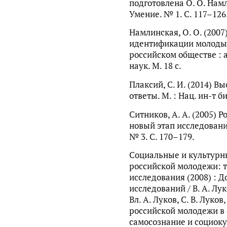
подготовлена О. О. Нам
Умение. № 1. С. 117–126
Намлинская, О. О. (200
идентификации молодых
российском обществе : а
наук. М. 18 с.
Плаксий, С. И. (2014) В
ответы. М. : Нац. ин-т би
Ситников, А. А. (2005) 
новый этап исследовани
№ 3. С. 170–179.
Социальные и культурн
российской молодежи: 
исследования (2008) : 
исследований / В. А. Лук
Вл. А. Луков, С. В. Луко
российской молодежи в
самосознание и социок