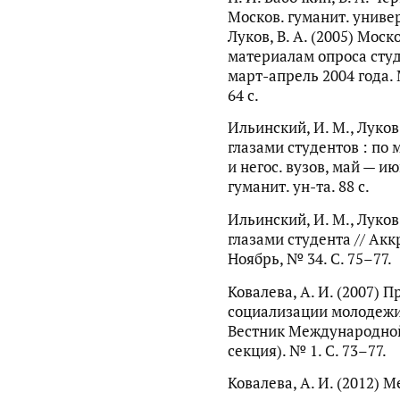
Москов. гуманит. универ
Луков, В. А. (2005) Моск
материалам опроса студе
март-апрель 2004 года. 
64 с.
Ильинский, И. М., Луков,
глазами студентов : по 
и негос. вузов, май — ию
гуманит. ун-та. 88 с.
Ильинский, И. М., Луков,
глазами студента // Ак
Ноябрь, № 34. С. 75–77.
Ковалева, А. И. (2007) 
социализации молодежи
Вестник Международной
секция). № 1. С. 73–77.
Ковалева, А. И. (2012)