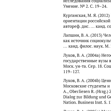
исследования социализа
Умение. № 2. С. 19–24.
Курганская, М. Я. (201
ориентации российской
автореф. дис. … канд. со
Лапшин, В. А. (2013) Ч
как источник социокуль
… канд. филос. наук. М. 
Луков, В. А. (2004a) Не
государственные вузы в
Моск. ун-та. Сер. 18. Со
119–127.
Луков, В. А. (2004b) Це
Московские студенты и п
А., Oberliesen R. (Hrsg.)
Dialog zur Bildung und G
Nation. Business Inst. S. 