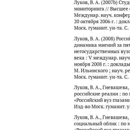
Луков, В. А. (2007b) Ст
мониторинга // Высшее о
Междунар. науч. конфере
20 октября 2006 г. : до
Моск. гуманит. ун-та. С.
Луков, В. А. (2008) Росс
динамика мнений за пят
негосударственных вузо
века : V междунар. нау
ноября 2008 г. : доклады
М. Ильинского ; науч. ре
Моск. гуманит. ун-та. С.
Луков, В. А., Гневашева, 
российские реалии : по
«Российский вуз глазами 
Изд-во Моск. гуманит. ун
Луков, В. А., Гневашева,
социальный облик : по
«Российский вуз глазами 