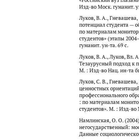
Изд-во Моск. гуманит. ун
Луков, В. А., Гневашева,
потенциал студента — о
по материалам монитори
студентов» (этапы 2004–
гуманит. ун-та. 69 с.
Луков, В. А., Луков, Вл. 
Тезаурусный подход к п
М. : Изд-во Нац. ин-та б
Луков, С. В., Гневашева
ценностных ориентаций
профессионального обра
: по материалам монито
студентов». М. : Изд-во 
Намлинская, О. О. (2004
негосударственный: мос
Данные социологическо