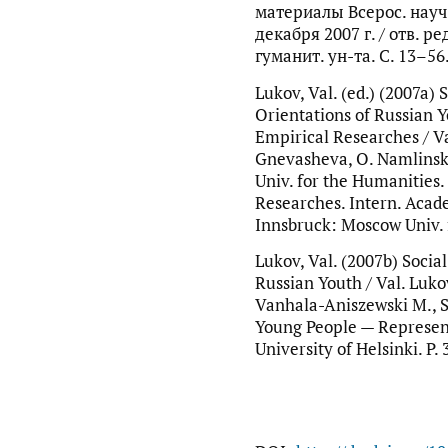
материалы Всерос. науч
декабря 2007 г. / отв. ре
гуманит. ун-та. С. 13–56
Lukov, Val. (ed.) (2007a) 
Orientations of Russian 
Empirical Researches / Va
Gnevasheva, O. Namlinska
Univ. for the Humanities.
Researches. Intern. Aca
Innsbruck: Moscow Univ. 
Lukov, Val. (2007b) Socia
Russian Youth / Val. Lukov
Vanhala-Aniszewski M., Sii
Young People — Represent
University of Helsinki. P.