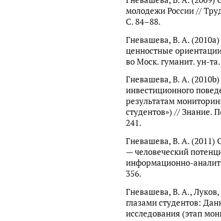
Гневашева, В. А. (2009
молодежи России // Тру
С. 84–88.
Гневашева, В. А. (2010
ценностные ориентации 
во Моск. гуманит. ун-та. 
Гневашева, В. А. (2010b
инвестиционного повед
результатам мониторинг
студентов») // Знание. 
241.
Гневашева, В. А. (2011
— человеческий потенци
информационно-аналити
356.
Гневашева, В. А., Луков,
глазами студентов: Дан
исследования (этап мони