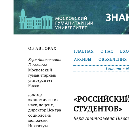
ОБ АВТОРАХ
ГЛАВНАЯ
О НАС
ВХ
АРХИВЫ
ОБЪЯВЛЕНИЯ
Вера Анатольевна
Гневашева
Главная
>
№
Московский
гуманитарный
университет
Россия
доктор
«РОССИЙСКИЙ
экономических
наук, доцент,
СТУДЕНТОВ»
директор Центра
социологии
Вера Анатольевна Гневаш
молодежи
Института