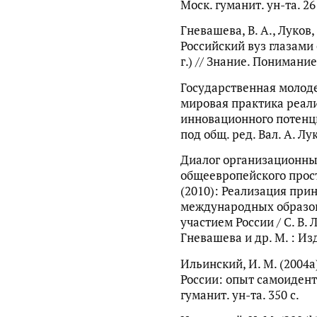
Моск. гуманит. ун-та. 26 
Гневашева, В. А., Луков, 
Российский вуз глазами 
г.) // Знание. Понимание
Государственная молоде
мировая практика реал
инновационного потенци
под общ. ред. Вал. А. Лук
Диалог организационных
общеевропейского прос
(2010): Реализация при
международных образо
участием России / С. В. Л
Гневашева и др. М. : Изд
Ильинский, И. М. (2004
России: опыт самоидент
гуманит. ун-та. 350 с.