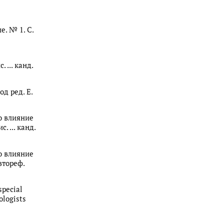
. № 1. С.
... канд.
д ред. Е.
о влияние
 ... канд.
о влияние
втореф.
special
ologists