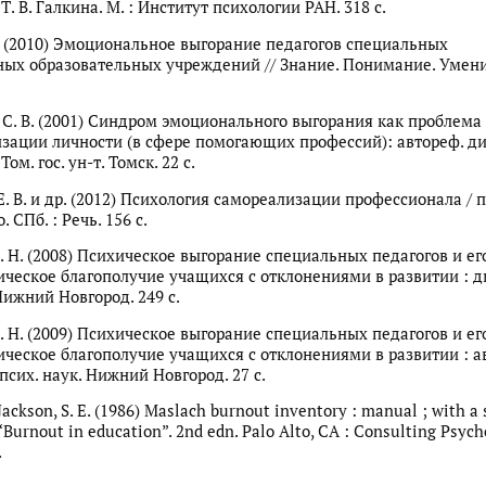
Т. В. Галкина. М. : Институт психологии РАН. 318 с.
В. (2010) Эмоциональное выгорание педагогов специальных
ых образовательных учреждений // Знание. Понимание. Умение
С. В. (2001) Синдром эмоционального выгорания как проблема
зации личности (в сфере помогающих профессий): автореф. дис. 
 Том. гос. ун-т. Томск. 22 с.
. В. и др. (2012) Психология самореализации профессионала / по
. СПб. : Речь. 156 с.
. Н. (2008) Психическое выгорание специальных педагогов и ег
ческое благополучие учащихся с отклонениями в развитии : дис.
Нижний Новгород. 249 с.
. Н. (2009) Психическое выгорание специальных педагогов и ег
ическое благополучие учащихся с отклонениями в развитии : а
д. псих. наук. Нижний Новгород. 27 с.
Jackson, S. E. (1986) Maslach burnout inventory : manual ; with a 
Burnout in education”. 2nd edn. Palo Alto, CA : Consulting Psych
.