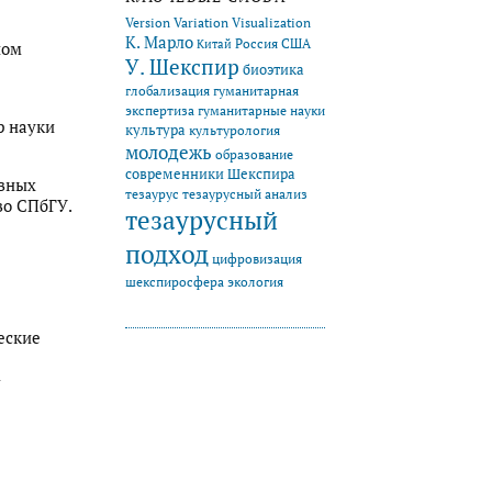
Version Variation Visualization
К. Марло
Китай
Россия
США
ном
У. Шекспир
биоэтика
глобализация
гуманитарная
экспертиза
гуманитарные науки
р науки
культура
культурология
молодежь
образование
современники Шекспира
ивных
тезаурус
тезаурусный анализ
во СПбГУ.
тезаурусный
подход
цифровизация
экология
шекспиросфера
еские
-