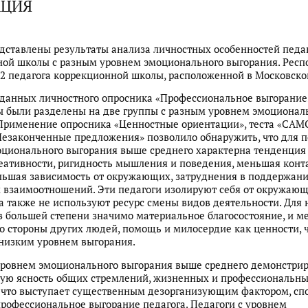
АЦИЯ
едставлены результаты анализа личностных особенностей педа
ной школы с разным уровнем эмоционального выгорания. Рес
2 педагога коррекционной школы, расположенной в Московско
данных личностного опросника «Профессиональное выгорание
 были разделены на две группы с разным уровнем эмоционал
Применение опросника «Ценностные ориентации», теста «САМ
езаконченные предложения» позволило обнаружить, что для п
ционального выгорания выше среднего характерна тенденция
ативности, ригидность мышления и поведения, меньшая конт
льшая зависимость от окружающих, затруднения в поддержани
 взаимоотношений. Эти педагоги изолируют себя от окружающ
а также не используют ресурс смены видов деятельности. Для 
в большей степени значимо материальное благосостояние, и м
о стороны других людей, помощь и милосердие как ценности, 
 низким уровнем выгорания.
уровнем эмоционального выгорания выше среднего демонстри
ную ясность общих стремлений, жизненных и профессиональн
, что выступает существенным дезорганизующим фактором, с
профессиональное выгорание педагога. Педагоги с уровнем