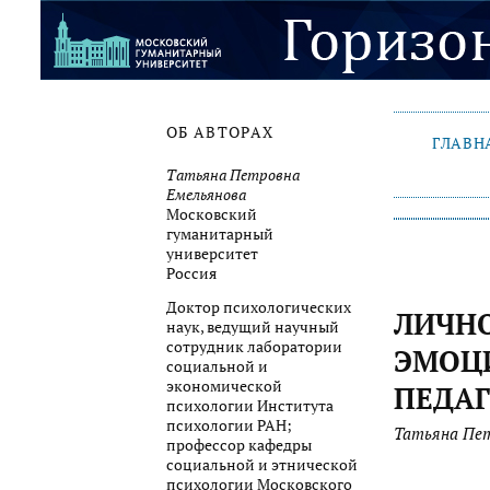
ОБ АВТОРАХ
ГЛАВН
Татьяна Петровна
Емельянова
Московский
гуманитарный
университет
Россия
Доктор психологических
ЛИЧН
наук, ведущий научный
сотрудник лаборатории
ЭМОЦ
социальной и
экономической
ПЕДА
психологии Института
психологии РАН;
Татьяна Пет
профессор кафедры
социальной и этнической
психологии Московского