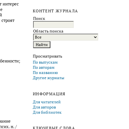
т интерес
ае
КОНТЕНТ ЖУРНАЛА
й
Поиск
 строят
Область поиска
Просматривать
бенности;
По выпускам
По авторам
По названию
Другие журналы
ИНФОРМАЦИЯ
Для читателей
Для авторов
Для библиотек
рание
сих. н. /
КЛЮЧЕВЫЕ СЛОВА