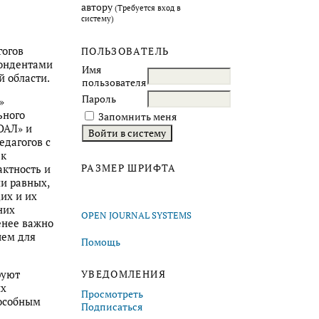
автору
(Требуется вход в
систему)
гогов
ПОЛЬЗОВАТЕЛЬ
пондентами
Имя
й области.
пользователя
Пароль
»
ьного
Запомнить меня
ОАЛ» и
едагогов с
 к
РАЗМЕР ШРИФТА
актность и
и равных,
их и их
них
OPEN JOURNAL SYSTEMS
енее важно
чем для
Помощь
руют
УВЕДОМЛЕНИЯ
ых
Просмотреть
пособным
Подписаться