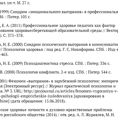
иал. ун-т. М. 27 с.
. (1999) Синдром «эмоционального выгорания» в профессиональ
. : Питер. 105 с.
, Е. А. (2011) Профессиональное здоровье педагога как фактор
ования здоровьесберегающей образовательной среды // Векто
). С. 375–378.
, Н. Е. (2000) Синдром психического выгорания в коммуникат
/ Психология здоровья / под ред. Г. С. Никифорова. СПб. : Изд-
–463.
 Н. Е. (2009) Психодиагностика стресса. СПб. : Питер. 336 с.
В. (2008) Психология конфликта. 2-е изд. СПб. : Питер. 544 с.
 (2001) Феномен «выгорания» в зарубежной психологии: эмпирич
я [Электронный ресурс] // Журнал практической психологии и
. № 3. URL: http://psyjournal.ru/articles/fenomen-vygoraniya-v
psihologii-empiricheskie-issledovaniya [архивировано в
ine] (дата обращения: 15.06.2018).
ское здоровье личности и духовно-нравственные проблемы
 российского общества (2014) / отв. ред. А. Л. Журавлев, М. И.