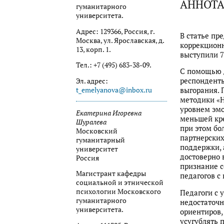
АННОТ
гуманитарного
университета.
Адрес: 129366, Россия, г.
В статье пр
Москва, ул. Ярославская, д.
коррекцион
13, корп. 1.
выступили 7
Тел.: +7 (495) 683-38-09.
С помощью 
респонденты
Эл. адрес:
t_emelyanova@inbox.ru
выгорания. 
методики «Н
уровнем эмо
Екатерина Игоревна
меньшей кре
Шуралева
при этом бо
Московский
партнерских
гуманитарный
поддержки, 
университет
достоверно 
Россия
признание с
Магистрант кафедры
педагогов с
социальной и этнической
психологии Московского
Педагоги с 
гуманитарного
недостаточ
университета.
ориентиров
усугублять 