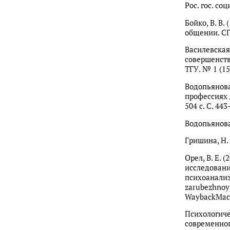
Рос. гос. соц
Бойко, В. В
общении. СПб
Василевская
совершенств
ТГУ. № 1 (15
Водопьянова
профессиях /
504 с. С. 443
Водопьянова,
Гришина, Н. 
Орел, В. Е.
исследовани
психоанализа
zarubezhnoy-
WaybackMach
Психологиче
современного