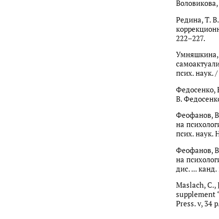
Воловикова, 
Редина, Т. 
коррекционн
222–227.
Умняшкина, 
самоактуали
псих. наук. /
Федосенко, Е
В. Федосенко
Феофанов, В
на психологи
псих. наук. 
Феофанов, В
на психолог
дис. ... кан
Maslach, C., 
supplement “
Press. v, 34 p