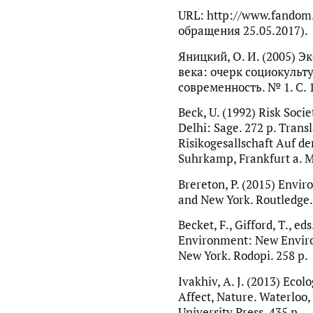
URL: http://www.fandom.
обращения 25.05.2017).
Яницкий, О. И. (2005) Э
века: очерк социокульт
современность. № 1. С. 
Beck, U. (1992) Risk Soc
Delhi: Sage. 272 p. Trans
Risikogesallschaft Auf d
Suhrkamp, Frankfurt a. M
Brereton, P. (2015) Envi
and New York. Routledge.
Becket, F., Gifford, T., ed
Environment: New Enviro
New York. Rodopi. 258 p.
Ivakhiv, A. J. (2013) Eco
Affect, Nature. Waterloo,
University Press. 435 p.