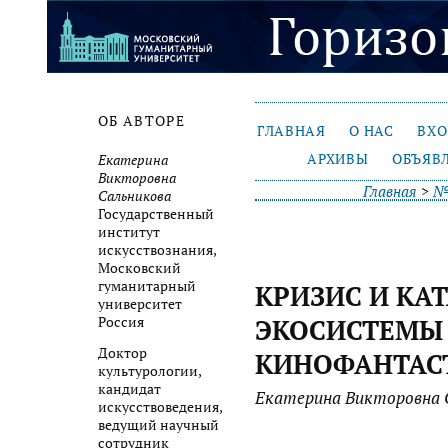
ОБ АВТОРЕ
ГЛАВНАЯ
О НАС
ВХ
АРХИВЫ
ОБЪЯВ
Екатерина
Викторовна
Главная
>
№ 
Сальникова
Государственный
институт
искусствознания,
Московский
гуманитарный
КРИЗИС И КА
университет
Россия
ЭКОСИСТЕМЫ 
Доктор
КИНОФАНТАС
культурологии,
кандидат
Екатерина Викторовна 
искусствоведения,
ведущий научный
сотрудник