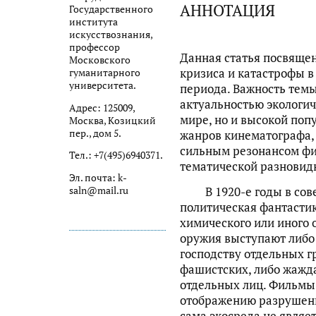
АННОТАЦИЯ
Государственного
института
искусствознания,
профессор
Данная статья посвяще
Московского
кризиса и катастрофы в
гуманитарного
университета.
периода. Важность темы
актуальностью экологи
Адрес: 125009,
мире, но и высокой поп
Москва, Козицкий
пер., дом 5.
жанров кинематографа, 
сильным резонансом фи
Тел.: +7(495)6940371.
тематической разновид
Эл. почта: k-
saln@mail.ru
В 1920-е годы в сове
политическая фантасти
химического или иного
оружия выступают либо
господству отдельных г
фашистских, либо жажд
отдельных лиц. Фильмы
отображению разрушени