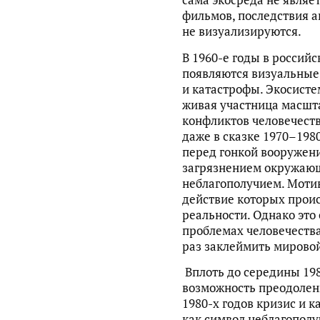
сама экосреда не являе
фильмов, последствия а
не визуализируются.
В 1960-е годы в россий
появляются визуальные 
и катастрофы. Экосисте
живая участница масшт
конфликтов человечеств
даже в сказке 1970–198
перед гонкой вооружен
загрязнением окружаю
неблагополучием. Мотив
действие которых проис
реальности. Однако это
проблемах человечества
раз заклеймить мирово
Вплоть до середины 198
возможность преодолен
1980-х годов кризис и 
как символ неблагополу