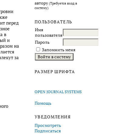
автору
(Требуется вход в
систему)
уровни
акже
ПОЛЬЗОВАТЕЛЬ
вит перед
азное
Имя
а в
пользователя
ый и
Пароль
бразом на
Запомнить меня
елается
влекут за
РАЗМЕР ШРИФТА
OPEN JOURNAL SYSTEMS
Помощь
ного
УВЕДОМЛЕНИЯ
Просмотреть
Подписаться