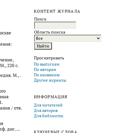
КОНТЕНТ ЖУРНАЛА
Поиск
Область поиска
Москве
щения:
Просматривать
ачение,
По выпускам
., 220 с.
По авторам
По названию
дия. М., .
Другие журналы
ого
чная
ИНФОРМАЦИЯ
1.
Для читателей
ния / отв.
Для авторов
Для библиотек
ия
 дис. ...
КЛЮЧЕВЫЕ СЛОВА