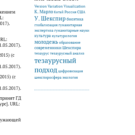
Version Variation Visualization
К. Марло
яжением
Китай
Россия
США
У. Шекспир
L:
биоэтика
017).
глобализация
гуманитарная
экспертиза
гуманитарные науки
культура
культурология
URL:
молодежь
образование
.05.2017).
современники Шекспира
тезаурус
тезаурусный анализ
015) (с
тезаурусный
.05.2017).
подход
цифровизация
2015) (с
экология
шекспиросфера
.05.2017).
(принят ГД
рс]. URL:
окружающей