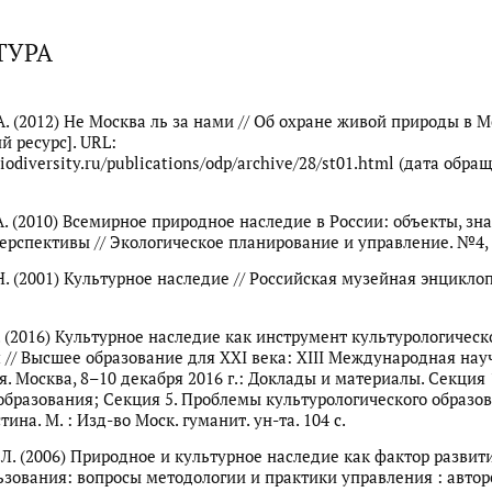
ТУРА
 А. (2012) Не Москва ль за нами // Об охране живой природы в 
й ресурс]. URL:
iodiversity.ru/publications/odp/archive/28/st01.html (дата обра
 А. (2010) Всемирное природное наследие в России: объекты, зн
ерспективы // Экологическое планирование и управление. №4, М
Н. (2001) Культурное наследие // Российская музейная энциклопе
П. (2016) Культурное наследие как инструмент культурологическ
 // Высшее образование для XXI века: ХIII Международная нау
. Москва, 8–10 декабря 2016 г.: Доклады и материалы. Секция 
бразования; Секция 5. Проблемы культурологического образова
стина. М. : Изд-во Моск. гуманит. ун-та. 104 с.
 Л. (2006) Природное и культурное наследие как фактор развит
зования: вопросы методологии и практики управления : автореф.