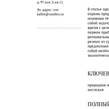
д. 97 коп.3, кв.11.
В статье пр
Эл. адрес: sve-
охраны прир
kalita@yandex.ru
основные те
собой задач
время с цел
первом при
региональны
разных из у
предположен
собой необ
экологическ
КЛЮЧЕВ
природное н
наследия
ПОЛНЫЙ