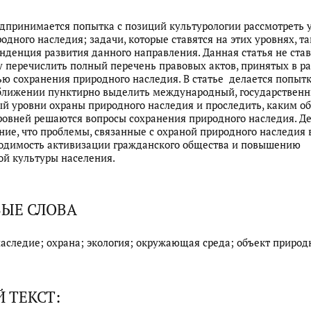
едпринимается попытка с позиций культурологии рассмотреть 
одного наследия; задачи, которые ставятся на этих уровнях, т
нденция развития данного направления. Данная статья не ста
у перечислить полный перечень правовых актов, принятых в р
ью сохранения природного наследия. В статье делается попытк
ближении пунктирно выделить международный, государственн
й уровни охраны природного наследия и проследить, каким о
ровней решаются вопросы сохранения природного наследия. Д
ие, что проблемы, связанные с охраной природного наследия 
ходимость активизации гражданского общества и повышению
ой культуры населения.
ЫЕ СЛОВА
аследие; охрана; экология; окружающая среда; объект природ
 ТЕКСТ: