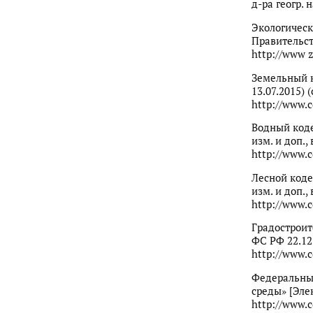
д-ра геогр. н
Экологическ
Правительств
http://www z
Земельный к
13.07.2015) 
http://www.c
Водный кодек
изм. и доп.,
http://www.c
Лесной кодек
изм. и доп.,
http://www.c
Градостроит
ФС РФ 22.12
http://www.c
Федеральный
среды» [Эле
http://www.