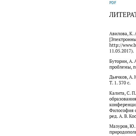
PDF
ЛИТЕРА
Авилова, К.
[Электронны
http://www.b
11.05.2017).
Буторин, А.
проблемы, п
Дьячков, А. 
Т. 1. 370 с.
Калита, С. 
образования
конференция
Философия о
ред. А. В. Ко
Мазуров, Ю.
природополь