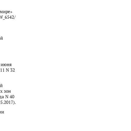
 мире»
AW_6542/
ой
5 июня
011 N 32
ой
х зон
да N 40
5.2017).
ии
: