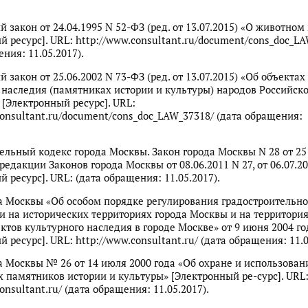
 закон от 24.04.1995 N 52-ФЗ (ред. от 13.07.2015) «О животном
й ресурс]. URL: http://www.consultant.ru/document/cons_doc_L
ния: 11.05.2017).
закон от 25.06.2002 N 73-ФЗ (ред. от 13.07.2015) «Об объектах
 наследия (памятниках истории и культуры) народов Российск
[Электронный ресурс]. URL:
consultant.ru/document/cons_doc_LAW_37318/ (дата обращения:
ельный кодекс города Москвы. Закон города Москвы N 28 от 2
 редакции Законов города Москвы от 08.06.2011 N 27, от 06.07.2
 ресурс]. URL: (дата обращения: 11.05.2017).
а Москвы «Об особом порядке регулирования градостроительн
и на исторических территориях города Москвы и на территория
ктов культурного наследия в городе Москве» от 9 июня 2004 го
 ресурс]. URL: http://www.consultant.ru/ (дата обращения: 11.0
а Москвы № 26 от 14 июля 2000 года «Об охране и использован
памятников истории и культуры» [Электронный ре-сурс]. URL
onsultant.ru/ (дата обращения: 11.05.2017).