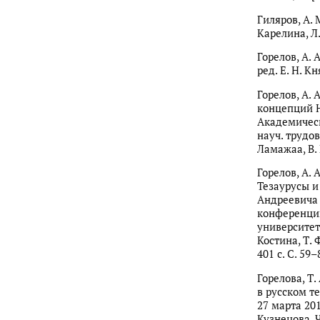
Гиляров, А. 
Карелина, Л.
Горелов, А. 
ред. Е. Н. К
Горелов, А. 
концепций Н.
Академическ
науч. трудов 
Ламажаа, В. 
Горелов, А. 
Тезаурусы и
Андреевича 
конференци
университете 
Костина, Т. 
401 с. С. 59–
Горелова, Т.
в русском т
27 марта 2015
Кузнецова, Ч