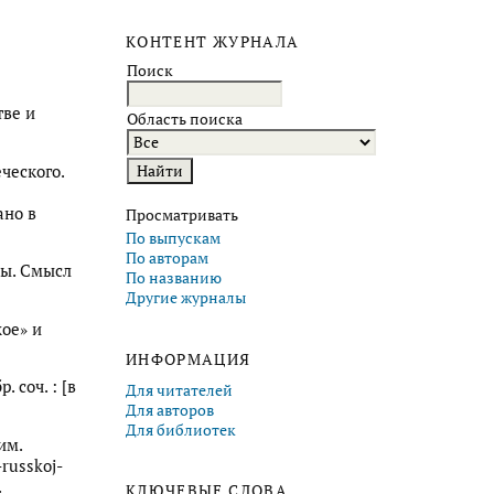
КОНТЕНТ ЖУРНАЛА
Поиск
тве и
Область поиска
ческого.
ано в
Просматривать
По выпускам
По авторам
ды. Смысл
По названию
Другие журналы
жое» и
ИНФОРМАЦИЯ
 соч. : [в
Для читателей
Для авторов
Для библиотек
им.
-russkoj-
.
КЛЮЧЕВЫЕ СЛОВА