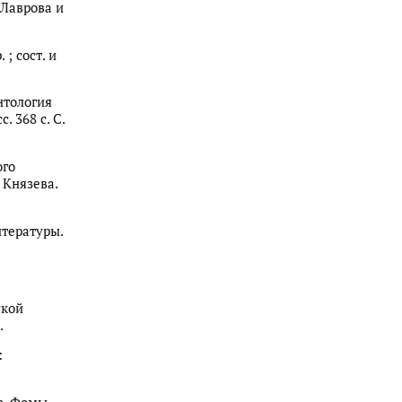
 Лаврова и
 ; сост. и
нтология
. 368 с. С.
ого
 Князева.
итературы.
ской
.
: