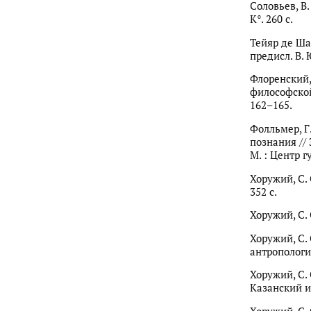
Соловьев, В.
К°. 260 с.
Тейяр де Шар
предисл. В. 
Флоренский, 
философской 
162–165.
Фолльмер, Г
познания // 
М. : Центр г
Хоружий, С.
352 с.
Хоружий, С. 
Хоружий, С.
антропологии
Хоружий, С.
Казанский и