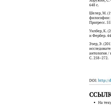
Хоружий, С. 
648 с.
Шелер, М. (
философии: п
Прогресс. 552
Уилбер, К. (
и Фербер. 44
Эзер, Э. (2
исследовате
антология / 
С. 258–272.
DOI:
http://
ССЫЛ
На тек