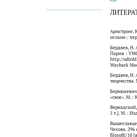
PDF
ЛИТЕРА
Армстронг, К
исламе / пер
Бердяев, Н.
Париж : YMC
http://odinb
Wayback Mac
Бердяев, Н.
творчества. М
Бернюкевич,
«свое». М. :
Вернадский, 
5 т.]. М. : И
Вышеславцев
Чехова. 296 
filosofii/10