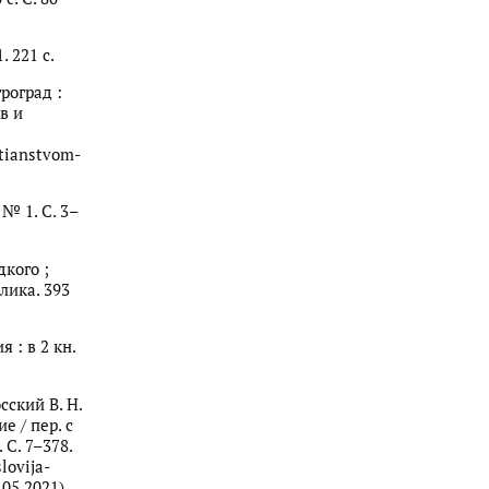
. 221 с.
троград :
в и
stianstvom-
№ 1. С. 3–
дкого ;
блика. 393
 : в 2 кн.
сский В. Н.
 / пер. с
 С. 7–378.
lovija-
05.2021).