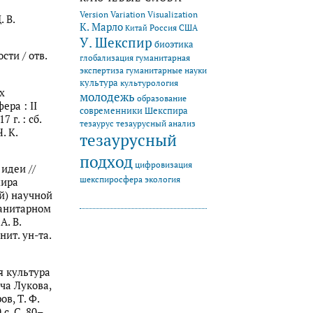
Version Variation Visualization
 В.
К. Марло
Китай
Россия
США
У. Шекспир
биоэтика
сти / отв.
глобализация
гуманитарная
экспертиза
гуманитарные науки
культура
культурология
х
молодежь
образование
ера : II
современники Шекспира
г. : сб.
тезаурус
тезаурусный анализ
. К.
тезаурусный
подход
цифровизация
 идеи //
экология
шекспиросфера
мира
й) научной
анитарном
А. В.
нит. ун-та.
я культура
ча Лукова,
ов, Т. Ф.
 с. С. 80–