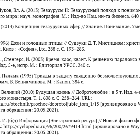
 Луков, Вл. А. (2013) Тезаурусы II: Тезаурусный подход к поним
го мира: науч. монография. М. : Изд-во Нац. ин-та бизнеса. 640 
А. (2014) Концепция тезаурусных сфер // Знание. Понимание. Ум
(1996) Дзэн и голодные птицы // Судзуки Д. Т. Мистицизм: хрис
 Киев : «София», Ltd. 288 с. С. 193–283.
, Стенгерс, И. (2003) Время, хаос, квант. К решению парадокса 
Изд. 5-е, испр. М. : Едиториал УРСС. 240 с.
й Палама (1995) Триады в защиту священно-безмолвствующих /
омм. В. Вениаминова. М. : Канон. 384 с.
Великий (2010) Будущая жизнь // Добротолюбие : в 5 т. Изд. 4-е
го монастыря. Т. 1. 608 с. С. 258–264. URL:
ka.ru/otechnik/prochee/dobrotoljubie_tom_1/15 [архивировано в
та обращения: 20.05.2021).
. И. (б/д) Информация [Электронный ресурс] // Новый философ
: http://cyclopedia.ru/96/200/2679414.html [архивировано в Wa
та обращения: 20.05.2021).