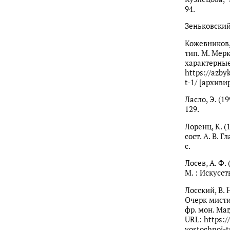
94.
Зеньковский, 
Кожевников, 
тип. М. Мер
характерные 
https://azby
t-1/ [архиви
Ласло, Э. (
129.
Лоренц, К. (
сост. А. В. 
с.
Лосев, А. Ф.
М. : Искусств
Лосский, В. 
Очерк мисти
фр. мон. Маг
URL: https:/
vostochnoj-t