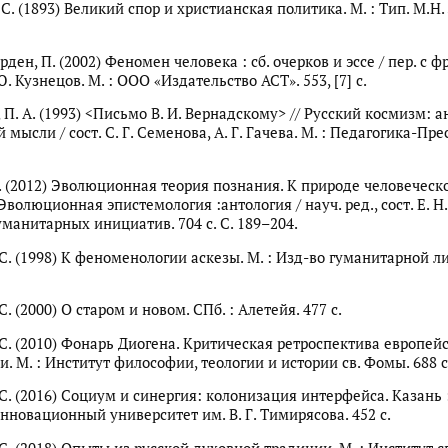
 С. (1893) Великий спор и христианская политика. М. : Тип. М.Н.
ден, П. (2002) Феномен человека : сб. очерков и эссе / пер. с фр.
Ю. Кузнецов. М. : ООО «Издательство АСТ». 553, [7] с.
П. А. (1993) <Письмо В. И. Вернадскому> // Русский космизм: а
мысли / сост. С. Г. Семенова, А. Г. Гачева. М. : Педагогика-Пресс
. (2012) Эволюционная теория познания. К природе человеческ
Эволюционная эпистемология :антология / науч. ред., сост. Е. Н.
уманитарных инициатив. 704 с. С. 189–204.
 С. (1998) К феноменологии аскезы. М. : Изд-во гуманитарной л
С. (2000) О старом и новом. СПб. : Алетейя. 477 с.
 С. (2010) Фонарь Диогена. Критическая ретроспектива европей
. М. : Институт философии, теологии и истории св. Фомы. 688 с
 С. (2016) Социум и синергия: колонизация интерфейса. Казань 
нновационный университет им. В. Г. Тимирясова. 452 с.