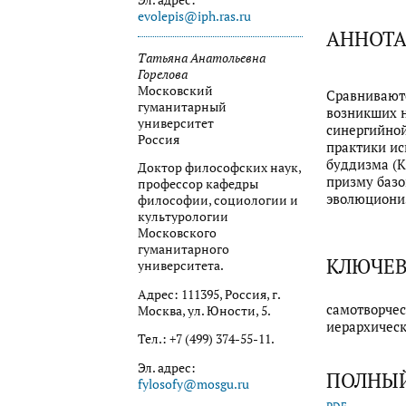
evolepis@iph.ras.ru
АННОТ
Татьяна Анатольевна
Горелова
Московский
Сравниваютс
гуманитарный
возникших н
университет
синергийной
Россия
практики ис
буддизма (К
Доктор философских наук,
призму базо
профессор кафедры
эволюциониз
философии, социологии и
культурологии
Московского
гуманитарного
КЛЮЧЕВ
университета.
Адрес: 111395, Россия, г.
самотворчес
Москва, ул. Юности, 5.
иерархическ
Тел.: +7 (499) 374-55-11.
Эл. адрес:
ПОЛНЫЙ
fylosofy@mosgu.ru