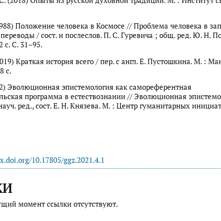
С. (2018) Опыты из русской духовной традиции. М. : Институт с
1988) Положение человека в Космосе // Проблема человека в за
ереводы / сост. и послеслов. П. С. Гуревича ; общ. ред. Ю. Н. По
 с. С. 31–95.
2019) Краткая история всего / пер. с англ. Е. Пустошкина. М. : М
8 с.
012) Эволюционная эпистемология как самореферентная
льская программа в естествознании // Эволюционная эпистемо
науч. ред., сост. Е. Н. Князева. М. : Центр гуманитарных инициат
dx.doi.org/10.17805/ggz.2021.4.1
КИ
ущий момент ссылки отсутствуют.