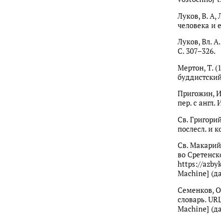
Луков, В. А,
человека и е
Луков, Вл. 
С. 307–326.
Мертон, Т. 
буддистский.
Пригожин, И.
пер. с англ. 
Св. Григори
послесл. и к
Св. Макарий 
во Сретенско
https://azby
Machine] (да
Семенков, О
словарь. URL
Machine] (да