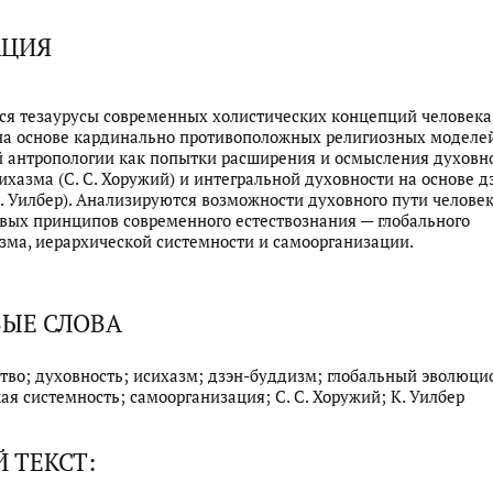
АЦИЯ
я тезаурусы современных холистических концепций человека
а основе кардинально противоположных религиозных моделей
 антропологии как попытки расширения и осмысления духовн
ихазма (С. С. Хоружий) и интегральной духовности на основе д
. Уилбер). Анализируются возможности духовного пути человек
вых принципов современного естествознания — глобального
ма, иерархической системности и самоорганизации.
ЫЕ СЛОВА
тво; духовность; исихазм; дзэн-буддизм; глобальный эволюци
ая системность; самоорганизация; С. С. Хоружий; К. Уилбер
 ТЕКСТ: