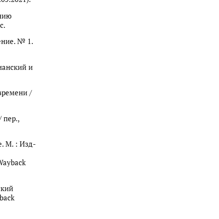
анию
с.
ение. № 1.
тианский и
времени /
 пер.,
. М. : Изд-
 Wayback
ский
yback