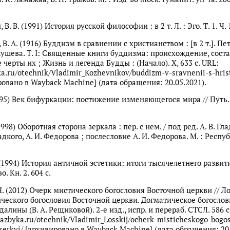
В. В. (1991) История русской философии : в 2 т. Л. : Эго. Т. 1. Ч. 1
В. А. (1916) Буддизм в сравнении с христианством : [в 2 т.]. Пе
кушева. Т. I: Священные книги буддизма: происхождение, соста
черты их ; Жизнь и легенда Будды : (Начало). X, 633 с. URL:
ka.ru/otechnik/Vladimir_Kozhevnikov/buddizm-v-sravnenii-s-hri
ровано в Wayback Machine] (дата обращения: 20.05.2021).
1995) Век бифуркации: постижение изменяющегося мира // Путь. 
1998) Оборотная сторона зеркала : пер. с нем. / под ред. А. В. Гла
Гладкого, А. И. Федорова ; послесловие А. И. Федорова. М. : Респу
 (1994) История античной эстетики: итоги тысячелетнего развития
о. Кн. 2. 604 с.
Н. (2012) Очерк мистического богословия Восточной церкви // Ло
ческого богословия Восточной церкви. Догматическое богословие
далины (В. А. Рещиковой). 2-е изд., испр. и перераб. СТСЛ. 586 с.
/azbyka.ru/otechnik/Vladimir_Losskij/ocherk-misticheskogo-bogos
serkvi/ [архивировано в Wayback Machine] (дата обращения: 20.