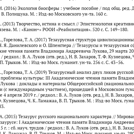
М. (2016) Экология биосферы : учебное пособие / под общ. ред. Д.
 В. Полищука. М. : Изд-во Московского ун-та. 160 с.
А. (2013) Творчество, истина и смысл // Эпистемология креативно
нязева. М. : «Канон+» РООИ «Реабилитация». 520 с. С. 149–180.
А., Горелова, Т. А. (2017) Тезаурусная структура цивилизационны
 Я. Данилевского и О. Шпенглера // Тезаурусы и тезаурусная сф
ие чтения памяти Владимира Андреевича Лукова, 29 марта 2017 
/ редкол.: В. А. Луков (отв. ред.), Н. В. Захаров, Т. Ф. Кузнецова, Ч
П. Трыков. М. : Изд-во Моск. гуманит. ун-та. 256 с. С. 43–56.
А., Горелова, Т. А. (2019) Тезаурусный анализ двух ликов русской
 проблемы культуры: III Академические чтения памяти Влади
Лукова : доклады и материалы Общероссийской (национально
и (с международным участием), прошедшей в Московском гум
4 апреля 2019 г. / редкол.: В. А. Луков (отв. ред.), Н. В. Захаров, 
Ф. Кузнецова, Ч. К. Ламажаа, В. П. Трыков. М. : Изд-во Моск. гума
83.
 А. (2015) Тезаурус русского национального характера // Мирова
езаурусе: I Академические чтения памяти Владимира Андрееви
 г. : сб. науч. трудов / редкол.: В. А. Луков (отв. ред.), Н. В. Захар
. К. Ламажаа, В. П. Трыков. М. : Изд-во Моск. гуманит. ун-та. 280