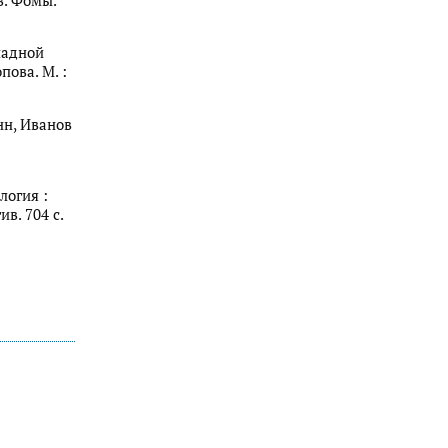
в. Фомы.
падной
пова. М. :
анн, Иванов
логия :
ив. 704 с.