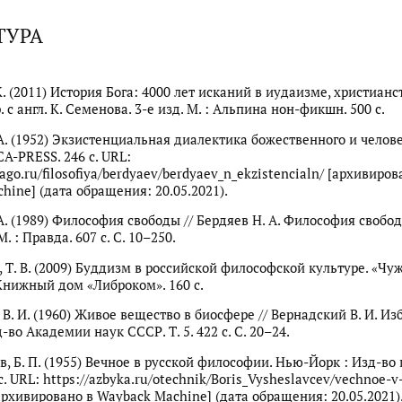
ТУРА
. (2011) История Бога: 4000 лет исканий в иудаизме, христианс
. с англ. К. Семенова. 3-е изд. М. : Альпина нон-фикшн. 500 с.
 А. (1952) Экзистенциальная диалектика божественного и челове
A-PRESS. 246 с. URL:
lago.ru/filosofiya/berdyaev/berdyaev_n_ekzistencialn/ [архивиров
hine] (дата обращения: 20.05.2021).
 А. (1989) Философия свободы // Бердяев Н. А. Философия свобо
. : Правда. 607 с. С. 10–250.
 Т. В. (2009) Буддизм в российской философской культуре. «Чу
 Книжный дом «Либроком». 160 с.
В. И. (1960) Живое вещество в биосфере // Вернадский В. И. Избр.
зд-во Академии наук СССР. Т. 5. 422 с. С. 20–24.
, Б. П. (1955) Вечное в русской философии. Нью-Йорк : Изд-во 
с. URL: https://azbyka.ru/otechnik/Boris_Vysheslavcev/vechnoe-v
 [архивировано в Wayback Machine] (дата обращения: 20.05.2021)