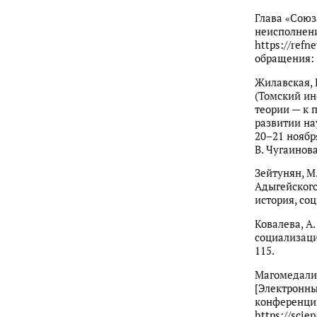
Глава «Союз
неисполнени
https://refn
обращения: 
Жилавская, 
(Томский ин
теории — к п
развитии на
20–21 ноября 
В. Чугаинова
Зейтунян, М
Адыгейского
история, со
Ковалева, А
социализаци
115.
Магомедалие
[Электронны
конференци
https://scie