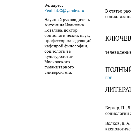
Эл. адрес:
Feofilat.C@yandex.ru
В статье ра
социализаци
Научный руководитель —
Антонина Ивановна
Ковалева, доктор
социологических наук,
КЛЮЧЕВ
профессор, заведующий
кафедрой философии,
социологии и
телевидение
культурологии
Московского
гуманитарного
ПОЛНЫЙ
университета.
PDF
ЛИТЕРА
Бергер, П., 
социологии з
Волков, В. 
аксиологичес