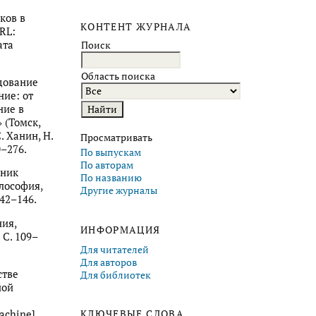
ков в
КОНТЕНТ ЖУРНАЛА
RL:
ата
Поиск
Область поиска
едование
ние: от
ние в
 (Томск,
С. Ханин, Н.
Просматривать
0–276.
По выпускам
По авторам
тник
По названию
лософия,
Другие журналы
142–146.
ния,
ИНФОРМАЦИЯ
 С. 109–
Для читателей
Для авторов
стве
Для библиотек
ной
achine]
КЛЮЧЕВЫЕ СЛОВА