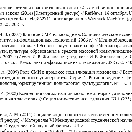
а телезрителей» раскритиковал канал «2×2» и обвинил чиновни
и закона (2014) [Электронный ресурс] // RefNews. 16 октября. U
ews.ru/read/article/862711 [архивировано в Wayback Machine] (д
23.05.2021).
И. В. (2007) Влияние СМИ на молодежь. Социологическое иссл
ститут информационных технологий, 2006 г.) // Медиаобразова
рактике : сб. мат. I Всеросс. науч.-практ. конф. «Медиаобразова
уки, культуры, образования и средств массовой коммуникации»
2007 г.) / сост. И. В. Жилавская ; ред. кол.: И. В. Жилавская, А. 
. Томск : Томск. ин-т информационных технологий. 322 с. С. 24
. А. (2009) Роль СМИ в процессе социализации молодежи // Вес
 государственного университета. Серия 1: Регионоведение: фи
циология, юриспруденция, политология, культурология. № 1. С. 
. И. (2003) Концепция социализации молодежи: нормы, отклоне
онная траектория // Социологические исследования. № 1 (225).
ва, А. М. (2014) Социализация подростка в современном обще
й ресурс] // Материалы VI Международной студенческой науч
и «Студенческий научный форум». URL:
nceforum.ru/2014/article/2014005573 [архивировано в Wayback M