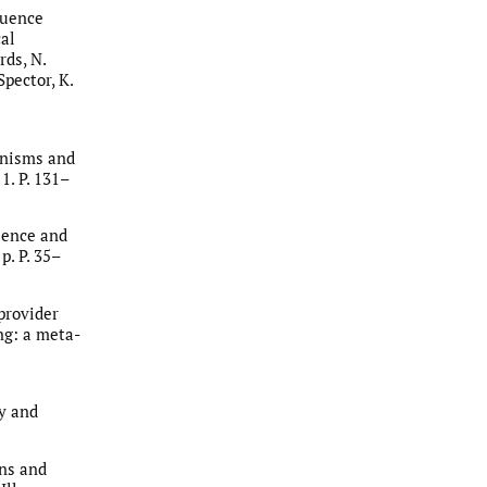
quence
al
rds, N.
Spector, K.
anisms and
1. P. 131–
cience and
p. P. 35–
 provider
ng: a meta-
gy and
ons and