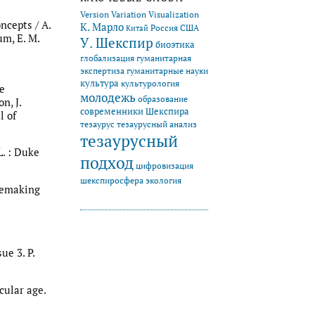
Version Variation Visualization
ncepts / A.
К. Марло
Китай
Россия
США
um, E. M.
У. Шекспир
биоэтика
глобализация
гуманитарная
экспертиза
гуманитарные науки
культура
культурология
e
молодежь
образование
n, J.
современники Шекспира
l of
тезаурус
тезаурусный анализ
тезаурусный
L. : Duke
подход
цифровизация
экология
шекспиросфера
 remaking
ue 3. P.
cular age.