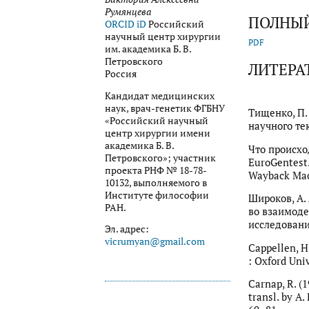
Румянцева
ПОЛНЫЙ
ORCID iD
Российский
научный центр хирургии
PDF
им. академика Б. В.
Петровского
ЛИТЕРА
Россия
Кандидат медицинских
наук, врач-генетик ФГБНУ
Тищенко, П.
«Российский научный
научного тек
центр хирургии имени
академика Б. В.
Что происхо
Петровского»; участник
EuroGentest.
проекта РНФ № 18-78-
Wayback Mac
10132, выполняемого в
Институте философии
Широков, А.
РАН.
во взаимоде
исследований
Эл. адрес:
vicrumyan@gmail.com
Cappellen, H
: Oxford Uni
Carnap, R. (
transl. by A. 