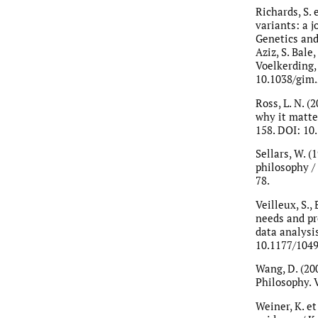
Richards, S. 
variants: a 
Genetics and
Aziz, S. Bale,
Voelkerding, 
10.1038/gim.
Ross, L. N. 
why it matter
158. DOI: 10
Sellars, W. (
philosophy / 
78.
Veilleux, S.,
needs and p
data analysis
10.1177/104
Wang, D. (20
Philosophy. 
Weiner, K. e