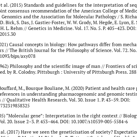
et al. (2015) Standards and guidelines for the interpretation of se
joint consensus recommendation of the American College of Medic
 Genomics and the Association for Molecular Pathology / S. Richa
 D. Bick, S. Das, J. Gastier-Foster, W. W. Grody, M. Hegde, E. Lyon, E. 
H. L. Rehm // Genetics in Medicine. Vol. 17. No. 5. P. 405–423. DOI:
2015.30
(2021) Causal concepts in biology: How pathways differ from mech
s // The British Journal for the Philosophy of Science. Vol. 72. No. 
.1093/bjps/axy078
1962) Philosophy and the scientific image of man // Frontiers of s
ed. by R. Colodny. Pittsburgh : University of Pittsburgh Press. 288 
 Bouffard, M., Bourque Bouliane, M. (2020) Patient and health care
references in understanding pharmacogenomic and genomic testi
 // Qualitative Health Research. Vol. 30. Issue 1. P. 43–59. DOI:
9732319858325
05) “Molecular gene”: Interpretation in the right context // Biolo
Vol. 20. Issue 2–3. P. 453–464. DOI: 10.1007/s10539-005-5584-6
t al. (2017) Have we seen the geneticisation of society? Expectati