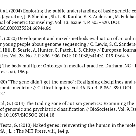
et al. (2004) Exploring the public understanding of basic genetic co
E. Jayaratne, J. P. Sheldon, Sh. L. R. Kardia, E. S. Anderson, M. Feldba
nal of Genetic Counseling. Vol. 13. Issue 4. P. 305–320. DOI:
OGC.0000035524.66944.6d
 al. (2020) Development and mixed-methods evaluation of an onlin
r young people about genome sequencing / C. Lewis, S. C. Sanderso
ill, B. Searle, A. Hunter, C. Patch, L. S. Chitty // European Journa
cs. Vol. 28. No. 7. P. 896–906. DOI: 10.1038/s41431-019-0564-5
2) The body multiple: Ontology in medical practice. Durham, NC ; 
ess. xii, 196 p.
020) “The gene didn’t get the memo”: Realigning disciplines and
nomic medicine // Critical Inquiry. Vol. 46. No. 4. P. 867–890. DOI:
227
yal, G. (2014) The trading zone of autism genetics: Examining the
of genomic and psychiatric classification // BioSocieties. Vol. 9. Iss
I: 10.1057/BIOSOC.2014.18
 Testa, G. (2010) Naked genes: reinventing the human in the mole
 ; L. : The MIT Press. viii, 144 p.