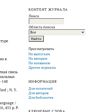
КОНТЕНТ ЖУРНАЛА
Поиск
Область поиска
ктуре
Просматривать
По выпускам
По авторам
но в
По названию
Другие журналы
тная связь
циальных
5-148
ИНФОРМАЦИЯ
Для читателей
rd ; N. Y.
Для авторов
Для библиотек
language /
i, 455 p. P.
КЛЮЧЕВЫЕ СЛОВА