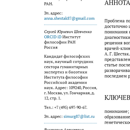
АННОТ
РАН.
Эл. адрес:
anna.shestak87@gmail.com
Проблема п
достаточно 
понимания и
Сергей Юрьевич Шевченко
ORCID iD
Институт
диагностики
философии РАН
решения воп
Россия
врачей-клин
А. Г. Шеста
Кандидат философских
представлен
наук, научный сотрудник
статье посл
сектора гуманитарных
разворачива
экспертиз и биоэтики
последнем р
Института философии
Российской академии
наук. Адрес: 109240, Россия,
г. Москва, ул. Гончарная, д.
КЛЮЧЕВ
12, стр. 1.
Тел.: +7 (495) 697-90-67.
понимание;
Эл. адрес:
simurg87@list.ru
образование
генетическо
Виктория Алексеевна