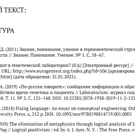
 ТЕКСТ:
ТУРА
 Д. (2011) Знание, понимание, умение в герменевтической стру
ста // Знание. Понимание. Умение. № 1. С. 58–67.
дит в генетической лаборатории? (б/д) [Электронный ресурс] //
 URL: http://www.eurogentest.org/index.php?id=506 [архивирова
hine] (дата обращения: 31.01.2021).
 А. (2019) «По-русски говорите»: сообщение информации и обра
йствии врача-генетика и пациента // Laboratorium: журнал со
. Т. 11. № 2. С. 125–148. DOI: 10.25285/2078-1938-2019-11-2-12
. (2018) Fixing language: An essay on conceptual engineering. Oxfo
versity Press. x, 212 p. DOI: 10.1093/oso/9780198814719.001.0001
1959) The elimination of metaphysics through logical analysis of 
Pap // Logical positivism / ed. by A. J. Ayer. N. Y. : The Free Press. vii