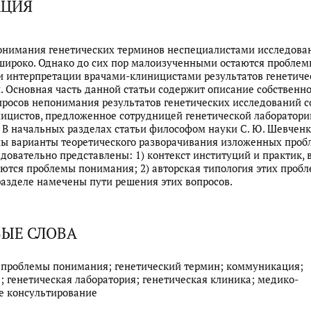
АЦИЯ
онимания генетических терминов неспециалистами исследова
широко. Однако до сих пор малоизученными остаются пробле
 интерпретации врачами-клиницистами результатов генетиче
. Основная часть данной статьи содержит описание собственн
росов непонимания результатов генетических исследований с
ицистов, предложенное сотрудницей генетической лаборатори
к. В начальных разделах статьи философом науки С. Ю. Шевчен
ы варианты теоретического разворачивания изложенных пробл
едовательно представлены: 1) контекст институций и практик, 
ются проблемы понимания; 2) авторская типология этих пробл
азделе намечены пути решения этих вопросов.
ЫЕ СЛОВА
 проблемы понимания; генетический термин; коммуникация;
; генетическая лаборатория; генетическая клиника; медико-
е консультирование