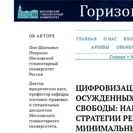
ОБ АВТОРЕ
ГЛАВНАЯ
О НАС
ВХ
АРХИВЫ
ОБЪЯВ
Олег Шагенович
Петросян
Главная
>
№
Московский
гуманитарный
университет
Россия
Доктор
ЦИФРОВИЗАЦ
юридических наук,
профессор кафедры
ОСУЖДЕННЫХ
уголовно-правовых
и специальных
СВОБОДЫ: Н
дисциплин
Московского
СТРАТЕГИИ Р
гуманитарного
МИНИМАЛЬНЫ
университета.