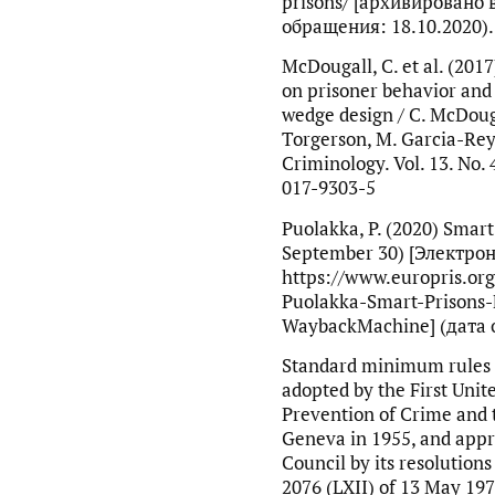
prisons/ [архивировано 
обращения: 18.10.2020).
McDougall, C. et al. (2017
on prisoner behavior and
wedge design / C. McDougal
Torgerson, M. Garcia-Rey
Criminology. Vol. 13. No.
017-9303-5
Puolakka, P. (2020) Smart
September 30) [Электрон
https://www.europris.or
Puolakka-Smart-Prisons-
WaybackMachine] (дата 
Standard minimum rules f
adopted by the First Unit
Prevention of Crime and 
Geneva in 1955, and appr
Council by its resolution
2076 (LXII) of 13 May 19