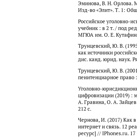
Эминова, В. Н. Орлова. 
Изд-во «Элит». Т. 1: Общ
Российское уголовно-ис
учебник : в 2 т. / под ред
МГЮА им. О. Е. Кутафина.
Трунцевский, Ю. В. (19
как источники российско
дис. канд. юрид. наук. Ря
Трунцевский, Ю. В. (20
пенитенциарное право : 
Уголовно-юрисдикционн
цифровизации (2019) : м
А. Гравина, О. А. Зайце
212 с.
Чернова, И. (2017) Как
интернет и связь. 12 р
ресурс] // IPhones.ru. 1