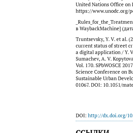
United Nations Office on
https://www.unodc.org/p
_Rules_for_the_Treatmen
в WaybackMachine] (дата
Truntsevsky, Y. V. et al. (
current status of street c
a digital application / Y. V
Sumachev, A. V. Kopytov
Vol. 170. SPbWOSCE 2017:
Science Conference on Bu
Sustainable Urban Develo
01067. DOI: 10.1051/mat
DOI:
http://dx.doi.org/1
ССЫЛКИ