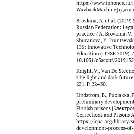
https://www.iphones.ru/
WaybackMachine] (дата 
Brovkina, A. et al. (2019)
Russian Federation: Lega
practice / A. Brovkina, V
Shuranova, Y. Truntsevsky
135: Innovative Technolo
Education (ITESE 2019). A
10.1051/e3sconf/201913
Knight, V., Van De Steene,
The light and dark future 
231. P. 22–30.
Lindström, B., Puolakka, 
preliminary development p
Finnish prisons [Электро
Corrections and Prisons A
https://icpa.org/library/
development-process-of-di