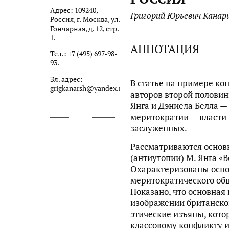
Адрес: 109240,
Григорий Юрьевич Канар
Россия, г. Москва, ул.
Гончарная, д. 12, стр.
1.
АННОТАЦИЯ
Тел.: +7 (495) 697-98-
93.
Эл. адрес:
В статье на примере ко
grigkanarsh@yandex.ru
авторов второй половин
Янга и Дэниела Белла —
меритократии — власти 
заслуженных.
Рассматриваются основ
(антиутопии) М. Янга «
Охарактеризованы осно
меритократического общ
Показано, что основная
изображении британског
этические изъяны, кото
классовому конфликту 