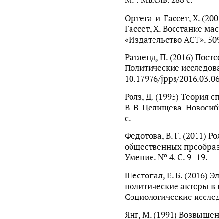
М. : Мысль. 288 с.
Ортега-и-Гассет, Х. (200
Гассет, Х. Восстание масс 
«Издательство АСТ». 509, 
Ратленд, П. (2016) Постс
Политические исследован
10.17976/jpps/2016.03.0
Ролз, Д. (1995) Теория с
В. В. Целищева. Новосиб
с.
Федотова, В. Г. (2011) Р
общественных преобраз
Умение. № 4. С. 9–19.
Шестопал, Е. Б. (2016) 
политические акторы в п
Социологические исслед
Янг, М. (1991) Возвышен