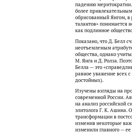
падению меритократии. 
более привлекательным
обрисованный Янгом, в 
талантов» понимается не
как подлинное обществ
Показано, что Д. Белл 
неотъемлемым атрибуто
общества, однако учиты
М. Янга и Д. Ролза. По
Белла — это «справедли
равное уважение всех с
достойных).
Изучены взгляды на пр
современной России. Ав
на анализ российской с
элитолога Г. К. Ашина. 
трансформации в постсо
изменив некоторые важ
изменили главного — ее