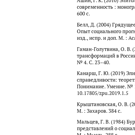
Ашин, Г. К. (2010) Элито
современность : моног
600 с.
Белл, Д. (2004) Грядущ
Опыт социального прогно
изд., испр. и доп. М. : A
Гаман-Голутвина, О. В.
трансформаций в России
№ 4. С. 23–40.
Канарш, Г. Ю. (2019) Эл
справедливости: теорети
Понимание. Умение. № 1.
10.17805/zpu.2019.1.5
Крыштановская, О. В. (
М. : Захаров. 384 с.
Мальцев, Г. В. (1984) 
представлений о социал