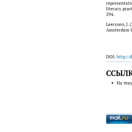
representati
literary prac
294.
Leerssen, J.
Amsterdam Un
DOI:
http://
ССЫЛ
На тек