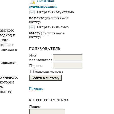
Политика
рецензирования
Отправить эту статью
по почте
(Требуется вход в
систему)
Отправить письмо
дамского
автору
(Требуется вход в
подход к
систему)
еного
ающее с
ПОЛЬЗОВАТЕЛЬ
минизма в
Имя
пользователя
 динамики
Пароль
Запомнить меня
о ученого,
 которые
ть
Помощь
альных
КОНТЕНТ ЖУРНАЛА
Поиск