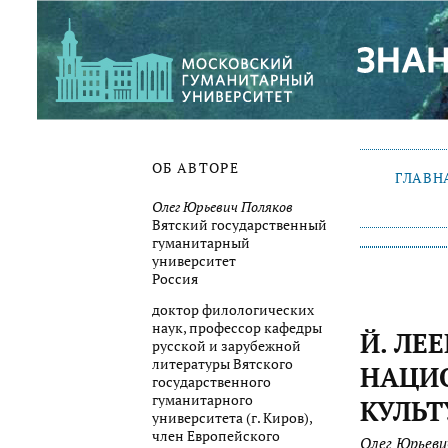
ОБ АВТОРЕ
ГЛАВН
Олег Юрьевич Поляков
Вятский государственный
гуманитарный
университет
Россия
доктор филологических
наук, профессор кафедры
Й. ЛЕ
русской и зарубежной
литературы Вятского
НАЦИО
государственного
гуманитарного
КУЛЬ
университета (г. Киров),
член Европейского
Олег Юрьеви