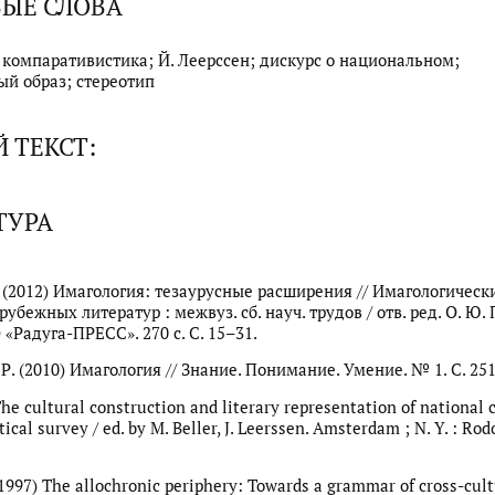
ЫЕ СЛОВА
 компаративистика; Й. Леерссен; дискурс о национальном;
й образ; стереотип
 ТЕКСТ:
ТУРА
А. (2012) Имагология: тезаурусные расширения // Имагологическ
рубежных литератур : межвуз. сб. науч. трудов / отв. ред. О. Ю.
«Радуга-ПРЕСС». 270 с. С. 15–31.
Р. (2010) Имагология // Знание. Понимание. Умение. № 1. С. 25
he cultural construction and literary representation of national 
itical survey / ed. by M. Beller, J. Leerssen. Amsterdam ; N. Y. : Rodo
 (1997) The allochronic periphery: Towards a grammar of cross-cult