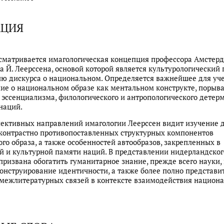
АЦИЯ
ссматривается имагологическая концепция профессора Амстер
а Й. Леерссена, основой которой является культурологический 
ю дискурса о национальном. Определяется важнейшее для уч
ие о национальном образе как ментальном конструкте, порыв
эссенциализма, филологического и антропологического детер
наций.
пективных направлений имагологии Леерссен видит изучение
контрастно противопоставленных структурных компонентов
го образа, а также особенностей автообразов, закрепленных в
й и культурной памяти наций. В представлении нидерландског
призвана обогатить гуманитарное знание, прежде всего науки,
онструирование идентичности, а также более полно представи
межлитературных связей в контексте взаимодействия национ