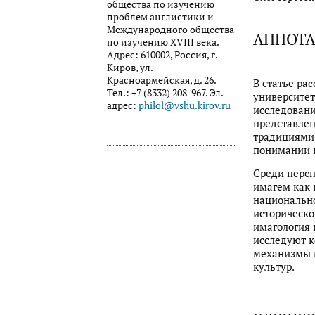
общества по изучению
проблем англистики и
Международного общества
АННОТ
по изучению XVIII века.
Адрес: 610002, Россия, г.
Киров, ул.
Красноармейская, д. 26.
В статье ра
Тел.: +7 (8332) 208-967. Эл.
университет
адрес:
philol@vshu.kirov.ru
исследовани
представлен
традициями 
понимании 
Среди перс
имагем как 
национально
историческо
имагология 
исследуют к
механизмы 
культур.