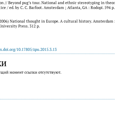
on // Beyond pug’s tour. National and ethnic stereotyping in theo
tice / ed. by C. C. Barfoot. Amsterdam ; Atlanta, GA : Rodopi. 594 p.
 (2006) National thought in Europe. A cultural history. Amsterdam 
iversity Press. 312 p.
dx.doi.org/10.17805/zpu.2015.3.13
КИ
ущий момент ссылки отсутствуют.