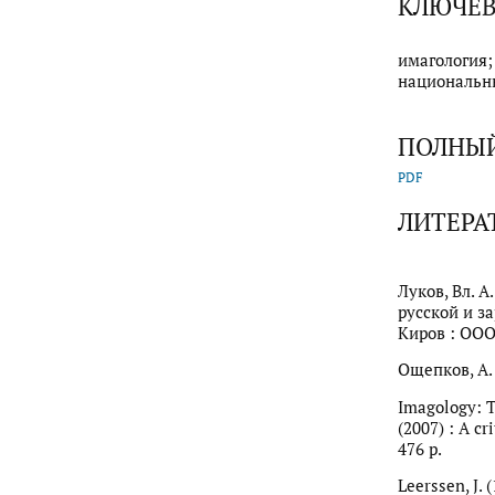
КЛЮЧЕВ
имагология;
национальны
ПОЛНЫЙ
PDF
ЛИТЕРА
Луков, Вл. 
русской и за
Киров : ООО 
Ощепков, А. 
Imagology: T
(2007) : A cr
476 p.
Leerssen, J.