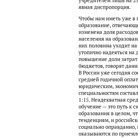
учредителем лишь на 2
явная диспропорция.
Чтобы нам иметь уже в 
образование, отвечающе
изменена доля расходов
населения на образован
них половина уходит на 
утопично надеяться на
повышение доли затрат
бюджетов, говорят данн
В России уже сегодня с
средней годичной оплат
юридическим, экономич
специальностям составля
1:15. Неадекватная сре
обучение — это путь к 
образования в целом, ч
тенденциям, и российск
социально оправданно, 
оказываются по приемл