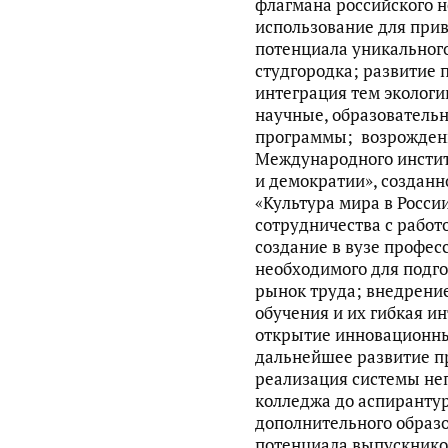
флагмана российского н
использование для при
потенциала уникального
студгородка; развитие 
интеграция тем экологи
научные, образователь
программы; возрождени
Международного инстит
и демократии», созданн
«Культура мира в Росс
сотрудничества с работ
создание в вузе профес
необходимого для подго
рынок труда; внедрени
обучения и их гибкая и
открытие инновационны
дальнейшее развитие п
реализация системы не
колледжа до аспирантур
дополнительного образ
потенциала выпускнико