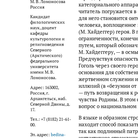
М. В. Ломоносова
категориального аппар
Россия
читатель погружается в
Кандидат
для него становится он
филологических
человека, воплощенное 
наук, доцент
(М. Хайдеггер) героя. В
кафедры
ограниченности, конечн
культурологии и
религиоведения
путем, который обознач
Северного
М. Хайдеггеру, — в осм
(Арктического)
Предчувствуя опасность
федерального
Гоголь через своего гер
университета
основания для собствен
имени М. В.
Ломоносова.
жертвенном служении и 
иллюзий (в «безумии от
Адрес: 163002,
— путь возвращения к р
Россия, г.
Архангельск, наб.
чувства Родины. В этом
Северной Двины, д.
вопрос о национальном 
17.
В языке и образном стр
Тел.: +7 (8182) 21-61-
находит способ показат
00.
так как подлинный пат
Эл. адрес:
bedina-
интуитивное стремление