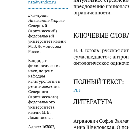
nat@yandex.ru
преодолению националь
ограниченности.
Екатерина
Николаевна Егорова
Северный
(Арктический)
КЛЮЧЕВЫЕ СЛОВ
федеральный
университет имени
М. В. Ломоносова
Н. В. Гоголь; русская л
Россия
сумасшедшего»; антроп
Кандидат
онтологическое одиноч
филологических
наук, доцент
кафедры
ПОЛНЫЙ ТЕКСТ:
культурологии и
религиоведения
PDF
Северного
(Арктического)
ЛИТЕРАТУРА
федерального
университета
имени М. В.
Ломоносова.
Агранович Софья Залмат
Адрес: 163002,
Анна Шведовская. О пси