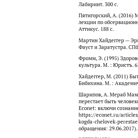
Лабиринт. 300 с.
Пятигорский, А. (2016)
лекции по обсервационн
Аттикус. 188 с.
Мартин Хайдеггер — Эрн
Фауст и Заратустра. СПб.
Фромм, Э. (1995) Здоров
культура. М. : Юристъ. 6
Хайдеггер, М. (2011) Быти
Бибихина. М. : Академич
Шарипов, А. Мераб Мам
перестает быть человек
Econet: включи сознание
https://econet.ru/artic
kogda-chelovek-perestae
обращения: 29.06.2017).