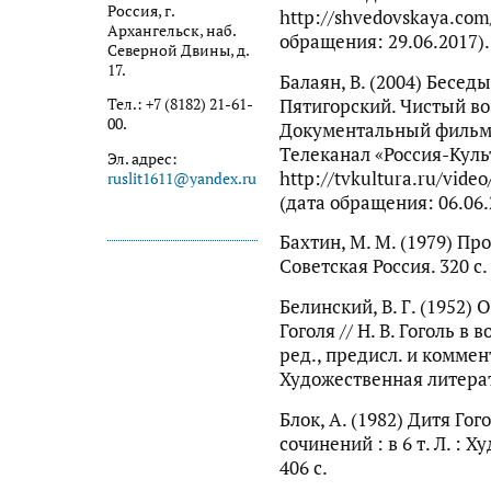
Россия, г.
http://shvedovskaya.com/
Архангельск, наб.
обращения: 29.06.2017).
Северной Двины, д.
17.
Балаян, В. (2004) Бесед
Пятигорский. Чистый во
Тел.: +7 (8182) 21-61-
00.
Документальный фильм 
Телеканал «Россия-Куль
Эл. адрес:
http://tvkultura.ru/vide
ruslit1611@yandex.ru
(дата обращения: 06.06.
Бахтин, М. М. (1979) Пр
Советская Россия. 320 с.
Белинский, В. Г. (1952) 
Гоголя // Н. В. Гоголь 
ред., предисл. и коммент
Художественная литерату
Блок, А. (1982) Дитя Гог
сочинений : в 6 т. Л. : 
406 с.