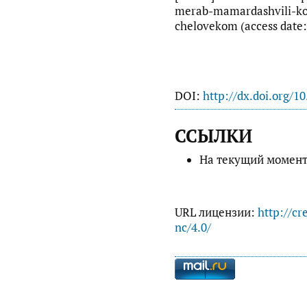
merab-mamardashvili-kog
chelovekom (access date: 
DOI:
http://dx.doi.org/1
ССЫЛКИ
На текущий момент
URL лицензии:
http://cr
nc/4.0/