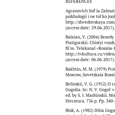
REFERENCES
Agranovich Sof'ia Zalma
psikhologii i ne tol'ko [on
http://shvedovskaya.com
(access date: 29.06.2017).
Balaian, V. (2004) Besed
Piatigorskii. Chistyi voz
fil'm. Telekanal «Rossiia-
http://tvkultura.ru/vide
(access date: 06.06.2017).
Bakhtin, M. M. (1979) Pr
Moscow, Sovetskaia Rossiia
Belinskii, V. G. (1952) O r
Gogolia. In: N. V. Gogol
ed. by S. I. Mashinskii. 
literatura. 736 p. Pp. 340–
Blok, A. (1982) Ditia Gogo