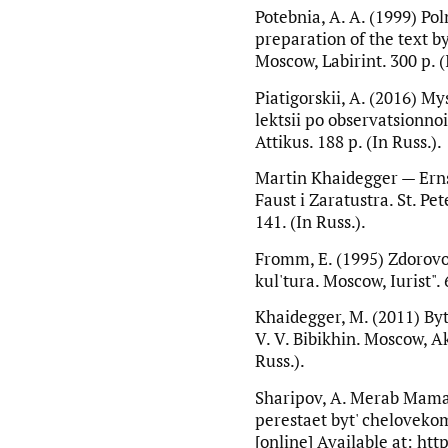
Potebnia, A. A. (1999) Pol
preparation of the text by
Moscow, Labirint. 300 p. (
Piatigorskii, A. (2016) My
lektsii po observatsionnoi
Attikus. 188 p. (In Russ.).
Martin Khaidegger — Ernst
Faust i Zaratustra. St. Pe
141. (In Russ.).
Fromm, E. (1995) Zdorovoe
kul'tura. Moscow, Iurist". 
Khaidegger, M. (2011) Byt
V. V. Bibikhin. Moscow, A
Russ.).
Sharipov, A. Merab Mama
perestaet byt' cheloveko
[online] Available at: htt