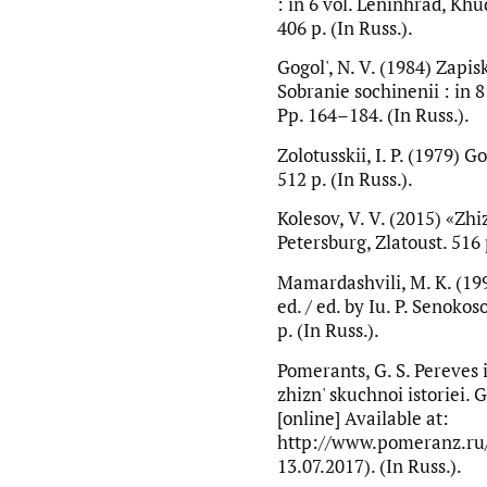
: in 6 vol. Leninhrad, Khu
406 p. (In Russ.).
Gogol', N. V. (1984) Zapis
Sobranie sochinenii : in 8
Pp. 164–184. (In Russ.).
Zolotusskii, I. P. (1979) 
512 p. (In Russ.).
Kolesov, V. V. (2015) «Zhi
Petersburg, Zlatoust. 516 p
Mamardashvili, M. K. (199
ed. / ed. by Iu. P. Senoko
p. (In Russ.).
Pomerants, G. S. Pereves i
zhizn' skuchnoi istoriei.
[online] Available at:
http://www.pomeranz.ru/
13.07.2017). (In Russ.).