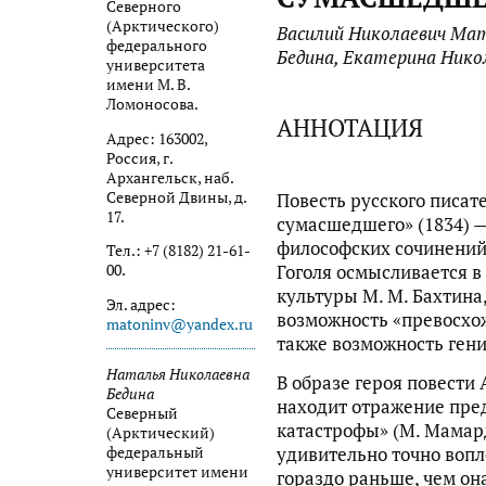
Северного
(Арктического)
Василий Николаевич Ма
федерального
Бедина, Екатерина Нико
университета
имени М. В.
Ломоносова.
АННОТАЦИЯ
Адрес: 163002,
Россия, г.
Архангельск, наб.
Северной Двины, д.
Повесть русского писате
17.
сумасшедшего» (1834) —
философских сочинений 
Тел.: +7 (8182) 21-61-
Гоголя осмысливается в
00.
культуры М. М. Бахтина
Эл. адрес:
возможность «превосхож
matoninv@yandex.ru
также возможность ген
Наталья Николаевна
В образе героя повест
Бедина
находит отражение пре
Северный
катастрофы» (М. Мамард
(Арктический)
федеральный
удивительно точно вопл
университет имени
гораздо раньше, чем о