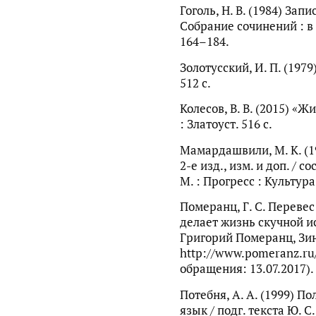
Гоголь, Н. В. (1984) Зап
Собрание сочинений : в 8 
164–184.
Золотусский, И. П. (1979
512 с.
Колесов, В. В. (2015) «
: Златоуст. 516 с.
Мамардашвили, М. К. (1
2-е изд., изм. и доп. / с
М. : Прогресс : Культура.
Померанц, Г. С. Переве
делает жизнь скучной и
Григорий Померанц, Зи
http://www.pomeranz.ru
обращения: 13.07.2017).
Потебня, А. А. (1999) П
язык / подг. текста Ю. С.