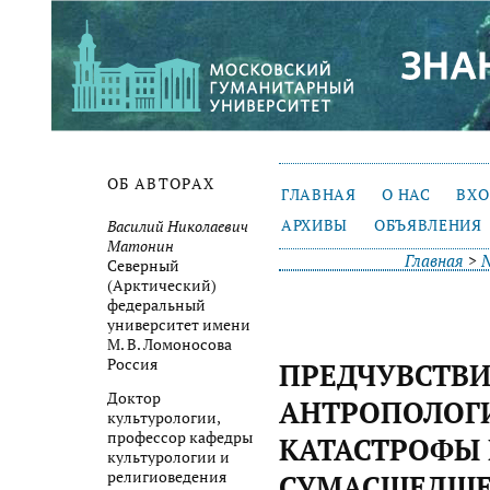
ОБ АВТОРАХ
ГЛАВНАЯ
О НАС
ВХ
АРХИВЫ
ОБЪЯВЛЕНИЯ
Василий Николаевич
Матонин
Главная
>
№
Северный
(Арктический)
федеральный
университет имени
М. В. Ломоносова
Россия
ПРЕДЧУВСТВИ
Доктор
АНТРОПОЛОГ
культурологии,
профессор кафедры
КАТАСТРОФЫ 
культурологии и
религиоведения
СУМАСШЕДШЕГО