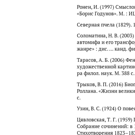
Ронен, И. (1997) Смысл
«Борис Годунов». М. : ИЦ
Северная пчела (1829). 1
Соломатина, Н. В. (2003
автомифа и его трансф
жанре» : дис. ... канд. фи
Тарасов, А. Б. (2006) Ф
художественной картине 
ра филол. наук. М. 388 с.
Трыков, В. П. (2016) Би
Роллана. «Жизни великих
с.
Узин, В. С. (1924) О пове
Цявловская, Т. Г. (1959)
Собрание сочинений: в 10
Стихотворения 1823–1836