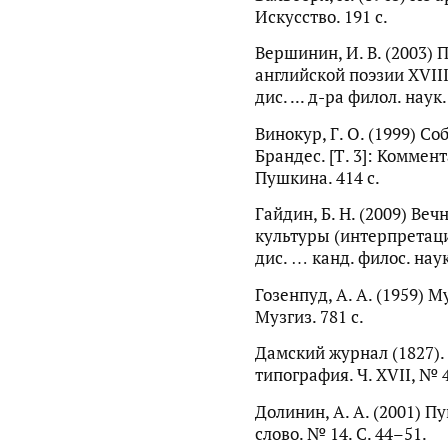
Искусство. 191 с.
Вершинин, И. В. (2003)
английской поэзии XVIII
дис. ... д-ра филол. наук
Винокур, Г. О. (1999) Со
Брандес. [Т. 3]: Коммен
Пушкина. 414 с.
Гайдин, Б. Н. (2009) Ве
культуры (интерпретаци
дис. … канд. филос. наук
Гозенпуд, А. А. (1959) М
Музгиз. 781 с.
Дамский журнал (1827).
типография. Ч. XVII, № 4
Долинин, А. А. (2001) П
слово. № 14. С. 44–51.