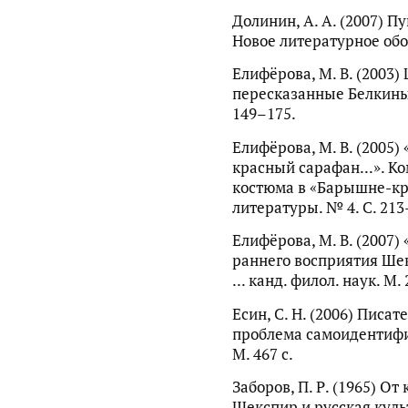
Долинин, А. А. (2007) Пу
Новое литературное обоз
Елифёрова, М. В. (2003
пересказанные Белкиным
149–175.
Елифёрова, М. В. (2005)
красный сарафан...». К
костюма в «Барышне-кр
литературы. № 4. С. 213
Елифёрова, М. В. (2007)
раннего восприятия Шек
... канд. филол. наук. М. 
Есин, С. Н. (2006) Писа
проблема самоидентифик
М. 467 с.
Заборов, П. Р. (1965) О
Шекспир и русская культ