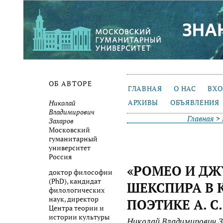
ОБ АВТОРЕ
ГЛАВНАЯ
О НАС
ВХ
АРХИВЫ
ОБЪЯВЛЕНИЯ
Николай
Владимирович
Главная
>
Захаров
Московский
гуманитарный
университет
Россия
«РОМЕО И ДЖ
доктор философии
(PhD), кандидат
ШЕКСПИРА В 
филологических
наук, директор
ПОЭТИКЕ А. 
Центра теории и
истории культуры
Николай Владимирович З