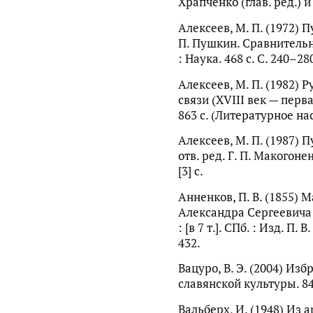
Храпченко (глав. ред.) и 
Алексеев, М. П. (1972) 
П. Пушкин. Сравнительн
: Наука. 468 с. С. 240–28
Алексеев, М. П. (1982) 
связи (XVIII век — перва
863 с. (Литературное нас
Алексеев, М. П. (1987) 
отв. ред. Г. П. Макогонен
[3] с.
Анненков, П. В. (1855)
Александра Сергеевича
: [в 7 т.]. СПб. : Изд. П. 
432.
Вацуро, В. Э. (2004) Из
славянской культуры. 84
Вальберх, И. (1948) Из а