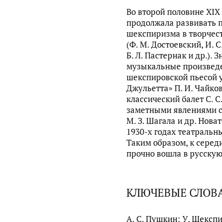
Во второй половине XIX 
продолжала развивать 
шекспиризма в творчест
(Ф. М. Достоевский, И. С.
Б. Л. Пастернак и др.).
музыкальные произвед
шекспировской пьесой 
Джульетта» П. И. Чайко
классический балет С. 
заметными явлениями ст
М. З. Шагала и др. Нова
1930-х годах театральн
Таким образом, к серед
прочно вошла в русскую
КЛЮЧЕВЫЕ СЛОВ
А. С. Пушкин; У. Шексп