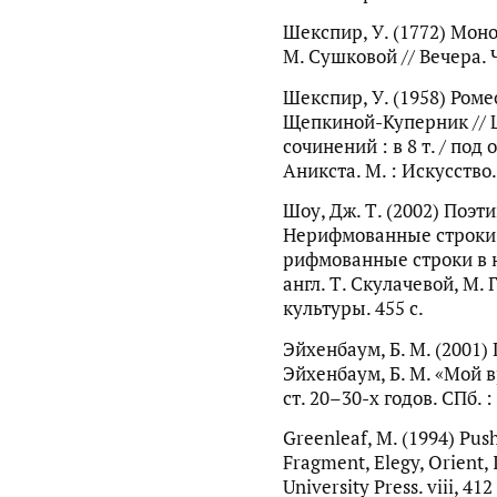
Шекспир, У. (1772) Монол
М. Сушковой // Вечера. Ч.
Шекспир, У. (1958) Ромео
Щепкиной-Куперник // 
сочинений : в 8 т. / под 
Аникста. М. : Искусство. 
Шоу, Дж. Т. (2002) Поэ
Нерифмованные строки 
рифмованные строки в н
англ. Т. Скулачевой, М.
культуры. 455 с.
Эйхенбаум, Б. М. (2001
Эйхенбаум, Б. М. «Мой в
ст. 20–30-х годов. СПб. :
Greenleaf, M. (1994) Pus
Fragment, Elegy, Orient, 
University Press. viii, 412