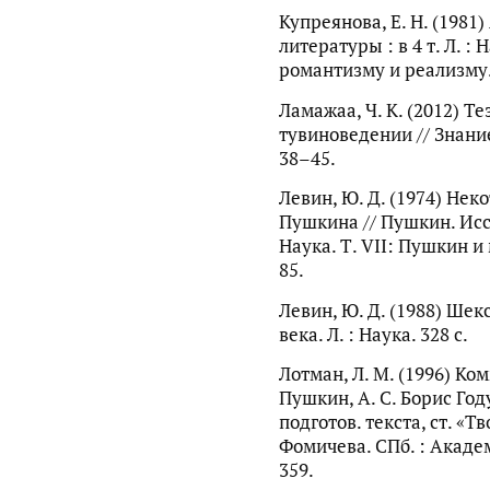
Купреянова, Е. Н. (1981)
литературы : в 4 т. Л. :
романтизму и реализму. 6
Ламажаа, Ч. К. (2012) Т
тувиноведении // Знани
38–45.
Левин, Ю. Д. (1974) Не
Пушкина // Пушкин. Исс
Наука. Т. VII: Пушкин и 
85.
Левин, Ю. Д. (1988) Шек
века. Л. : Наука. 328 с.
Лотман, Л. М. (1996) Ко
Пушкин, А. С. Борис Году
подготов. текста, ст. «Т
Фомичева. СПб. : Академ
359.