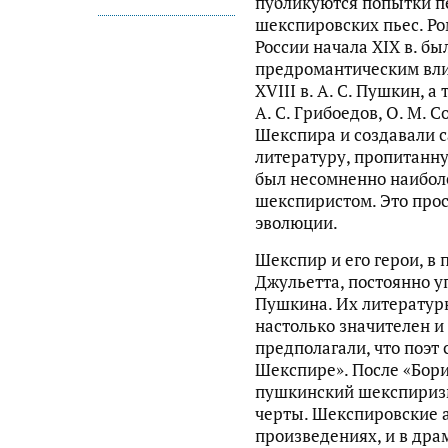
публикуются попытки п
шекспировских пьес. Ро
России начала XIX в. б
предромантическим вл
XVIII в. А. С. Пушкин, а
А. С. Грибоедов, О. М. 
Шекспира и создавали
литературу, пропитанн
был несомненно наибол
шекспиристом. Это прос
эволюции.
Шекспир и его герои, в
Джульетта, постоянно у
Пушкина. Их литератур
настолько значителен и
предполагали, что поэт 
Шекспире». После «Бори
пушкинский шекспиризм
черты. Шекспировские 
произведениях, и в др