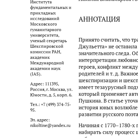
Института
фундаментальных и
прикладных
АННОТАЦИЯ
исследований
Московского
гуманитарного
университета,
Принято считать, что т
ученый секретарь
Джульетта» не оставила
Шекспировской
комиссии РАН,
значительного следа. О
академик
интерпретации любовно
Международной
героев, конфликт меж
академии наук
родителей и т. д. Важно
(IAS).
шекспиризации и шексп
Адрес: 111395,
имеет тезаурусный подход
Россия, г. Москва, ул.
который применяет авто
Юности, д. 5, корп. 6.
Пушкина. В статье уточн
Тел.: +7 (499) 374-75-
история юных возлюбле
95.
развитии русского поэта
Эл. адрес:
Начиная с 1770–1780-х г
nikoltine@yandex.ru
набирать силу процесс 