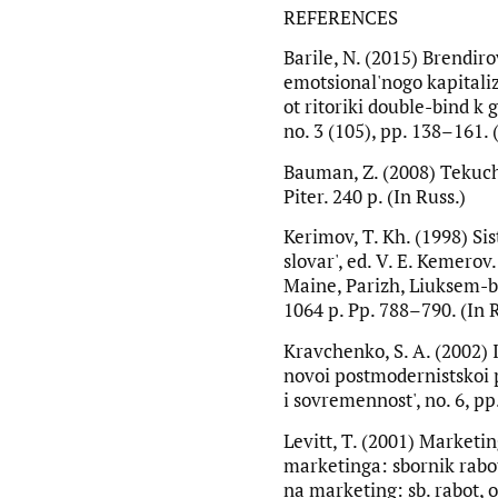
REFERENCES
Barile, N. (2015) Brendir
emotsional'nogo kapitali
ot ritoriki double-bind k 
no. 3 (105), pp. 138–161. 
Bauman, Z. (2008) Tekuch
Piter. 240 p. (In Russ.)
Kerimov, T. Kh. (1998) Si
slovar', ed. V. E. Kemerov
Maine, Parizh, Liuksem-
1064 p. Pp. 788–790. (In R
Kravchenko, S. A. (2002) 
novoi postmodernistskoi
i sovremennost', no. 6, pp
Levitt, T. (2001) Marketin
marketinga: sbornik rabot
na marketing: sb. rabot, 