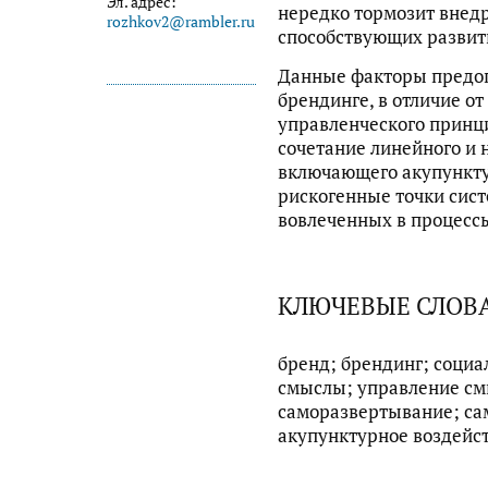
Эл. адрес:
нередко тормозит внед
rozhkov2@rambler.ru
способствующих развит
Данные факторы предо
брендинге, в отличие от
управленческого принц
сочетание линейного и 
включающего акупункту
рискогенные точки сист
вовлеченных в процесс
КЛЮЧЕВЫЕ СЛОВ
бренд; брендинг; социа
смыслы; управление см
саморазвертывание; са
акупунктурное воздейс