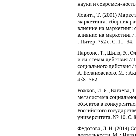
науки и современ-ность.
Левитт, Т. (2001) Марке
маркетинга: сборник ра
влияние на маркетинг: 
влияние на маркетинг / 
: Питер. 752 с. С. 11–34.
Парсонс, Т., Шилз, Э., О
и си-стемы действия // 
социального действия / п
А. Белановского. М. : Ак
458–562.
Рожков, И. Я., Багаева, Т
метасистема социально
объектов в конкурентно
Российского государств
университета. № 10. C. 
Федотова, Л. Н. (2014) 
деятельности. М. : Изд