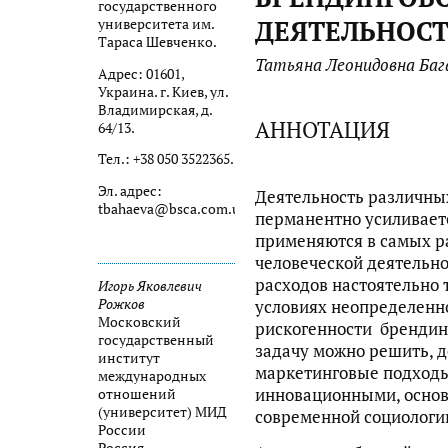
государственного
ДЕЯТЕЛЬНОС
университета им.
Тараса Шевченко.
Татьяна Леонидовна Баг
Адрес: 01601,
Украина. г. Киев, ул.
Владимирская, д.
АННОТАЦИЯ
64/13.
Тел.: +38 050 3522365.
Эл. адрес:
Деятельность различны
tbahaeva@bsca.com.ua
перманентно усиливает
применяются в самых р
человеческой деятельно
расходов настоятельно 
Игорь Яковлевич
Рожков
условиях неопределенно
Московский
рискогенности брендин
государственный
задачу можно решить, 
институт
маркетинговые подходы
международных
инновационными, осно
отношений
(университет) МИД
современной социологи
России