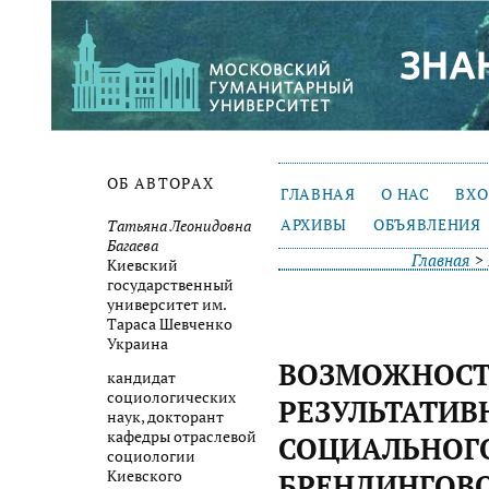
ОБ АВТОРАХ
ГЛАВНАЯ
О НАС
ВХ
АРХИВЫ
ОБЪЯВЛЕНИЯ
Татьяна Леонидовна
Багаева
Главная
>
Киевский
государственный
университет им.
Тараса Шевченко
Украина
ВОЗМОЖНОСТ
кандидат
социологических
РЕЗУЛЬТАТИВ
наук, докторант
кафедры отраслевой
СОЦИАЛЬНОГ
социологии
Киевского
БРЕНДИНГОВ