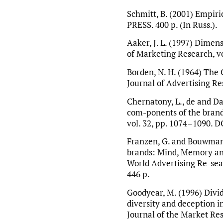
Schmitt, B. (2001) Empir
PRESS. 400 p. (In Russ.).
Aaker, J. L. (1997) Dimens
of Marketing Research, vo
Borden, N. H. (1964) The
Journal of Advertising Res
Chernatony, L., de and Da
com-ponents of the brand
vol. 32, pp. 1074–1090.
Franzen, G. and Bouwman,
brands: Mind, Memory and
World Advertising Re-se
446 p.
Goodyear, M. (1996) Div
diversity and deception i
Journal of the Market Res