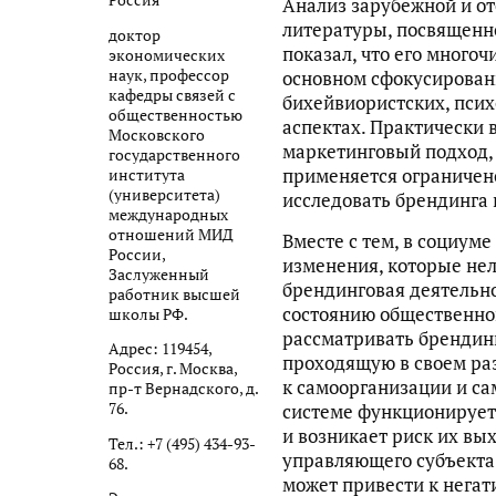
Россия
Анализ зарубежной и о
литературы, посвященн
доктор
показал, что его много
экономических
наук, профессор
основном сфокусирован
кафедры связей с
бихейвиористских, пси
общественностью
аспектах. Практически 
Московского
маркетинговый подход, 
государственного
применяется ограничено
института
(университета)
исследовать брендинга 
международных
отношений МИД
Вместе с тем, в социум
России,
изменения, которые нел
Заслуженный
брендинговая деятельно
работник высшей
состоянию общественно
школы РФ.
рассматривать брендинг
Адрес: 119454,
проходящую в своем раз
Россия, г. Москва,
к самоорганизации и са
пр-т Вернадского, д.
76.
системе функционирует
и возникает риск их вы
Тел.: +7 (495) 434-93-
управляющего субъекта.
68.
может привести к негат