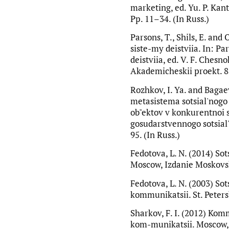
marketing, ed. Yu. P. Kantu
Pp. 11–34. (In Russ.)
Parsons, T., Shils, E. and 
siste-my deistviia. In: Pa
deistviia, ed. V. F. Chesn
Akademicheskii proekt. 88
Rozhkov, I. Ya. and Bagae
metasistema sotsial'nogo
ob"ektov v konkurentnoi 
gosudarstvennogo sotsial'
95. (In Russ.)
Fedotova, L. N. (2014) Sot
Moscow, Izdanie Moskovsko
Fedotova, L. N. (2003) So
kommunikatsii. St. Petersb
Sharkov, F. I. (2012) Kom
kom-munikatsii. Moscow, D