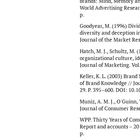
brands: Mind, Memory and
World Advertising Resea
p.
Goodyear, M. (1996) Div
diversity and deception i
Journal of the Market Res
Hatch, M. J., Schultz, M.
organizational culture, i
Journal of Marketing. Vol.
Keller, K. L. (2003) Bran
of Brand Knowledge // Jo
29. P. 395–600. DOI: 10.
Muniz, A. M. J., O'Guinn,
Journal of Consumer Resea
WPP. Thirty Years of Com
Report and accounts – 20
p.