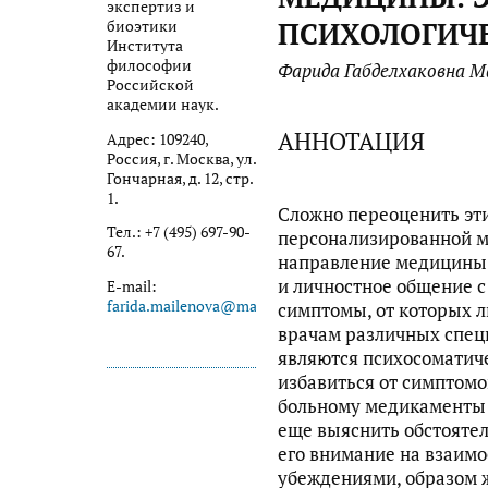
экспертиз и
ПСИХОЛОГИЧ
биоэтики
Института
философии
Фарида Габделхаковна М
Российской
академии наук.
АННОТАЦИЯ
Адрес: 109240,
Россия, г. Москва, ул.
Гончарная, д. 12, стр.
1.
Сложно переоценить эт
Тел.: +7 (495) 697-90-
персонализированной м
67.
направление медицины 
и личностное общение с
E-mail:
farida.mailenova@mail.ru
симптомы, от которых 
врачам различных специ
являются психосоматич
избавиться от симптомо
больному медикаменты 
еще выяснить обстоятел
его внимание на взаимо
убеждениями, образом 