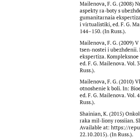
Mailenova, F. G. (2008) 
aspekty ra-boty s ubezhde
gumanitarnaia ekspertiza
i virtualistiki, ed. F. G. 
144–150. (In Russ.).
Mailenova, F. G. (2009)
tsen-nostei i ubezhdenii.
ekspertiza. Kompleksnoe i
ed. F. G. Mailenova. Vol. 
Russ.).
Mailenova, F. G. (2010) V
otnoshenie k boli. In: Bio
ed. F. G. Mailenova. Vol. 
Russ.).
Shainian, K. (2015) Onkol
raka mil-liony rossiian. 
Available at: https://rep
22.10.2015). (In Russ.).