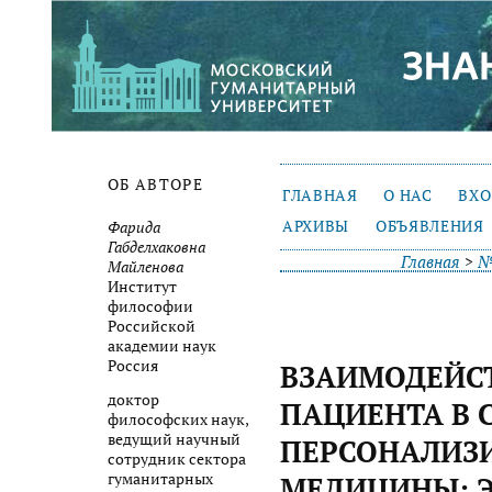
ОБ АВТОРЕ
ГЛАВНАЯ
О НАС
ВХ
АРХИВЫ
ОБЪЯВЛЕНИЯ
Фарида
Габделхаковна
Главная
>
№
Майленова
Институт
философии
Российской
академии наук
Россия
ВЗАИМОДЕЙСТ
доктор
ПАЦИЕНТА В 
философских наук,
ведущий научный
ПЕРСОНАЛИЗ
сотрудник сектора
гуманитарных
МЕДИЦИНЫ: Э