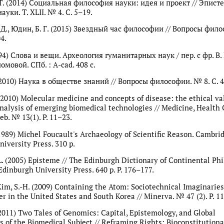
 Т. (2014) Социальная философия науки: идея и проект // Эпист
уки. Т. XLII. № 4. С. 5–19.
 Д., Юдин, Б. Г. (2015) Звездный час философии // Вопросы фил
4.
94) Слова и вещи. Археология гуманитарных наук / пер. с фр. В.
номовой. СПб. : А-cad. 408 с.
(2010) Наука в обществе знаний // Вопросы философии. № 8. С. 4
(2010) Molecular medicine and concepts of disease: the ethical va
nalysis of emerging biomedical technologies // Medicine, Health
eb. № 13(1). P. 11–23.
1989) Michel Foucault's Archaeology of Scientific Reason. Cambridg
iversity Press. 310 p.
. (2005) Episteme // The Edinburgh Dictionary of Continental Phi
Edinburgh University Press. 640 р. P. 176–177.
, Kim, S.-H. (2009) Containing the Atom: Sociotechnical Imaginarie
r in the United States and South Korea // Minerva. № 47 (2). P. 1
 (2011) Two Tales of Genomics: Capital, Epistemology, and Global
s of the Biomedical Subject // Reframing Rights: Bioconstitutiona