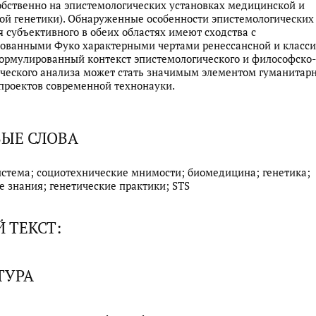
бственно на эпистемологических установках медицинской и
ой генетики). Обнаруженные особенности эпистемологических
 субъективного в обеих областях имеют сходства с
ованными Фуко характерными чертами ренессансной и класси
ормулированный контекст эпистемологического и философско-
ческого анализа может стать значимым элементом гуманитар
проектов современной технонауки.
ЫЕ СЛОВА
истема; социотехнические мнимости; биомедицина; генетика;
е знания; генетические практики; STS
 ТЕКСТ:
ТУРА