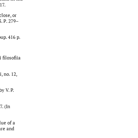
17.
close, or
. Р. 279–
up. 416 p.
 filosofiia
, no. 12,
y V. P.
7. (In
lue of a
are and