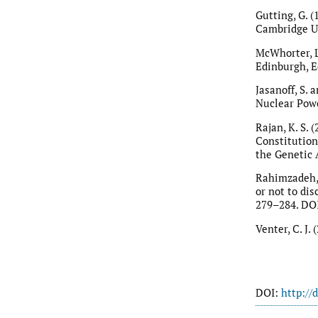
Gutting, G. (
Cambridge Un
McWhorter, L
Edinburgh, E
Jasanoff, S.
Nuclear Powe
Rajan, K. S.
Constitution
the Genetic A
Rahimzadeh, V
or not to di
279–284. DOI
Venter, C. J
DOI:
http://