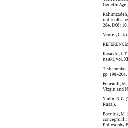
Genetic Age /
Rahimzadeh, V
not to discl
284. DOI: 10
Venter, C. J
REFERENCE
Kasavin, I. T.
nauki, vol. XL
Tishchenko, P
pp. 198–204. 
Foucault, M. 
Vizgin and N.
Yudin, B. G. 
Russ.).
Boenink, M. 
conceptual a
Philosophy Fe