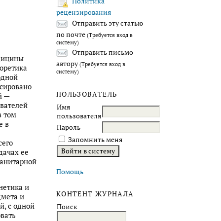
Политика
рецензирования
Отправить эту статью
по почте
(Требуется вход в
систему)
Отправить письмо
дицины
автору
(Требуется вход в
оретика
систему)
одной
усировано
ПОЛЬЗОВАТЕЛЬ
й —
ователей
Имя
в том
пользователя
е в
Пароль
Запомнить меня
сего
дачах ее
манитарной
Помощь
нетика и
КОНТЕНТ ЖУРНАЛА
дмета и
й, с одной
Поиск
овать