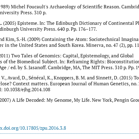
1989) Michel Foucault's Archaeology of Scientific Reason. Cambridg
iversity Press. 310 p.
. (2005) Episteme. In: The Edinburgh Dictionary of Continental P
dinburgh University Press. 640 р. Pp. 176–177.
 and Kim, S.-H. (2009) Containing the Atom: Sociotechnical Imagina
r in the United States and South Korea. Minerva, no. 47 (2), pp. 1
 (2011) Two Tales of Genomics: Capital, Epistemology, and Global
s of the Biomedical Subject. In: Reframing Rights: Bioconstitutio
ge / ed. by S. Jasanoff. Cambridge, MA, The MIT Press. 310 p. Pp. 
., Avard, D., Sénécal, K., Knoppers, B. M. and Sinnett, D. (2015) To
sclose? Context matters. European Journal of Human Genetics, no. 2
: 10.1038/ejhg.2014.108
. (2007) A Life Decoded: My Genome, My Life. New York, Pengin Grou
dx.doi.org/10.17805/zpu.2016.3.8