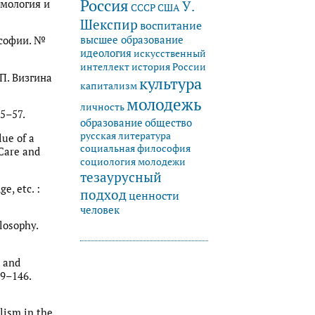
Россия
емология и
У.
СССР
США
Шекспир
воспитание
высшее образование
ософии. №
идеология
искусственный
история России
интеллект
 П. Визгина
культура
капитализм
молодежь
личность
5–57.
образование
общество
русская литература
lue of a
социальная философия
 Care and
социология молодежи
тезаурусный
e, etc. :
подход
ценности
человек
losophy.
s and
19–146.
lism in the