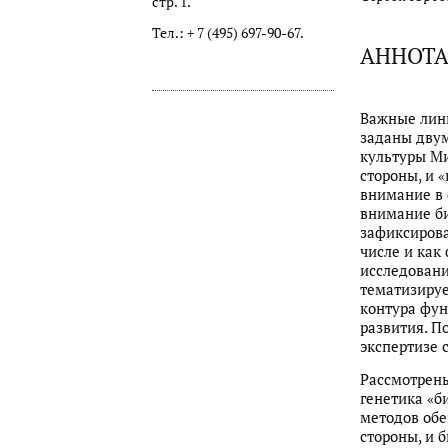
стр. 1.
Тел.: + 7 (495) 697-90-67.
АННОТ
Важные лин
заданы двум
культуры Ми
стороны, и 
внимание в 
внимание би
зафиксирова
числе и как
исследовани
тематизируе
контура фун
развития. П
экспертизе 
Рассмотрены
генетика «б
методов обе
стороны, и 