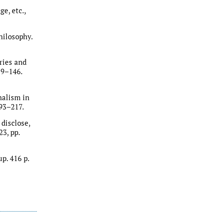
e, etc.,
hilosophy.
ries and
19–146.
nalism in
193–217.
 disclose,
3, pp.
p. 416 p.