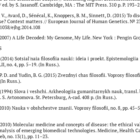
 ed. by S. Jasanoff. Cambridge, MA : The MIT Press. 310 p. P. 193–2
., Avard, D., Sénécal, K., Knoppers, B. M., Sinnett, D. (2015) To dis
ose? Context matters // European Journal of Human Genetics. № 23
.1038/ejhg.2014.108
. (2007) A Life Decoded: My Genome, My Life. New York : Pengin Gro
S
 (2014) Sotsial'naia filosofiia nauki: ideia i proekt. Epistemologiia i
II, no. 4, pp. 5–19. (In Russ.).
. D. and Yudin, B. G. (2015) Zvezdnyi chas filosofii. Voprosy filosofii
(In Russ.).
(1994) Slova i veshchi. Arkheologiia gumanitarnykh nauk, transl. b
 S. Avtonomova. St. Petersburg, A-cad. 408 p. (In Russ.).
(2010) Nauka v obshchestve znanii. Voprosy filosofii, no. 8, pp. 45–5
(2010) Molecular medicine and concepts of disease: the ethical va
nalysis of emerging biomedical technologies. Medicine, Health C
b, no. 13(1), pp. 11–23.