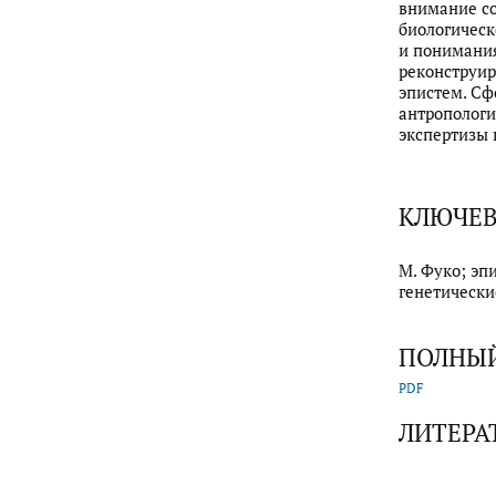
внимание со
биологическ
и понимания
реконструир
эпистем. Сф
антропологи
экспертизы 
КЛЮЧЕВ
М. Фуко; эп
генетически
ПОЛНЫЙ
PDF
ЛИТЕРА