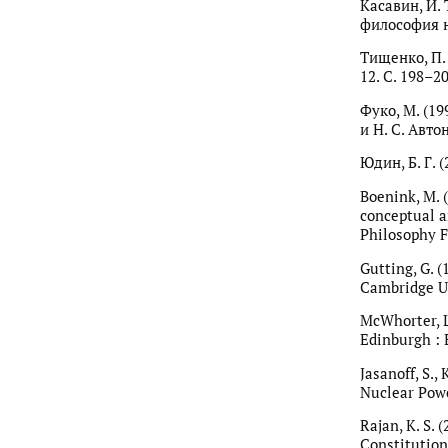
Касавин, И.
философия на
Тищенко, П.
12. С. 198–20
Фуко, М. (19
и Н. С. Авто
Юдин, Б. Г. 
Boenink, M. 
conceptual a
Philosophy F
Gutting, G. (
Cambridge Un
McWhorter, L
Edinburgh : 
Jasanoff, S.
Nuclear Powe
Rajan, K. S.
Constitution