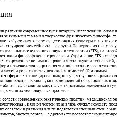
АЦИЯ
ии развития современных гуманитарных исследований биоме
я значимыми темами в творчестве французского философа, те
шеля Фуко: смена форм существования культуры и знания, с 
«конструирование» субъекта — с другой. На первой из них сфок
социальных исследованиях науки и технологии (STS), на второ
оэтики и философской антропологии. Стремление STS-исслед
ть современное понимание роли и места науки и технологий, 
 форм производства и хранения знаний, находит свое отражени
и места и роли социотехнических мнимостей. Тем самым
тся сфера не эксплицированных, но существующих в рамках в
кционирования технонауки представлений об основаниях и за
одобные исследования могут служить важным элементом в гу
современных технонаучных проектов.
 области современных генетических практик: медицинская ге
иологическая». Важной чертой их анализа служат схожесть пре
их областей и различия в типе подготовки специалистов: враче
биологов, биотехнологов — с другой (это позволяет сконцентрир