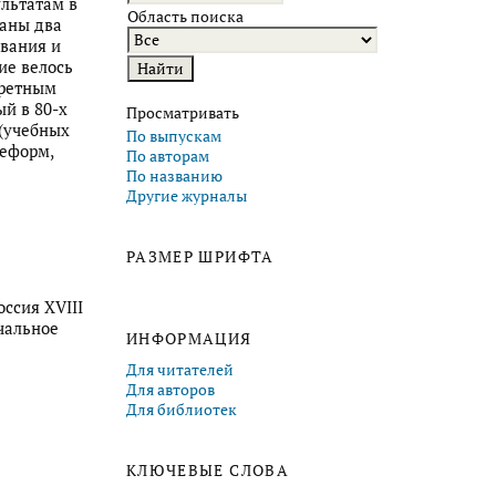
льтатам в
Область поиска
даны два
ования и
ие велось
кретным
й в 80-х
Просматривать
 (учебных
По выпускам
реформ,
По авторам
По названию
Другие журналы
РАЗМЕР ШРИФТА
ссия XVIII
ачальное
ИНФОРМАЦИЯ
Для читателей
Для авторов
Для библиотек
КЛЮЧЕВЫЕ СЛОВА