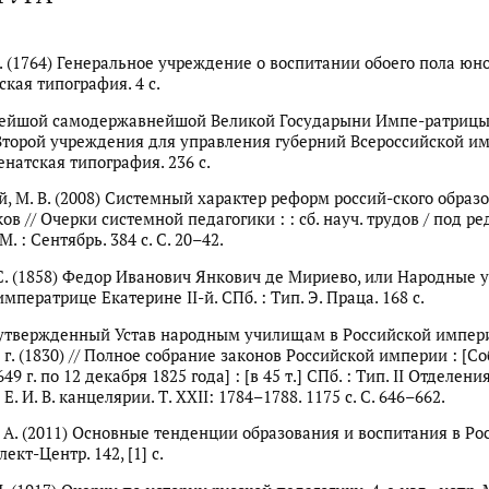
И. (1764) Генеральное учреждение о воспитании обоего пола юн
ская типография. 4 с.
вейшой самодержавнейшой Великой Государыни Импе-ратриц
торой учреждения для управления губерний Всероссийской им
Сенатская типография. 236 с.
й, М. В. (2008) Системный характер реформ россий-ского образ
ов // Очерки системной педагогики : : сб. науч. трудов / под ред.
. : Сентябрь. 384 с. С. 20–42.
 С. (1858) Федор Иванович Янкович де Мириево, или Народные 
мператрице Екатерине II-й. СПб. : Тип. Э. Праца. 168 с.
утвержденный Устав народным училищам в Российской импери
 г. (1830) // Полное собрание законов Российской империи : [С
49 г. по 12 декабря 1825 года] : [в 45 т.] СПб. : Тип. II Отделени
Е. И. В. канцелярии. Т. XXII: 1784–1788. 1175 с. С. 646–662.
. А. (2011) Основные тенденции образования и воспитания в Рос
лект-Центр. 142, [1] с.