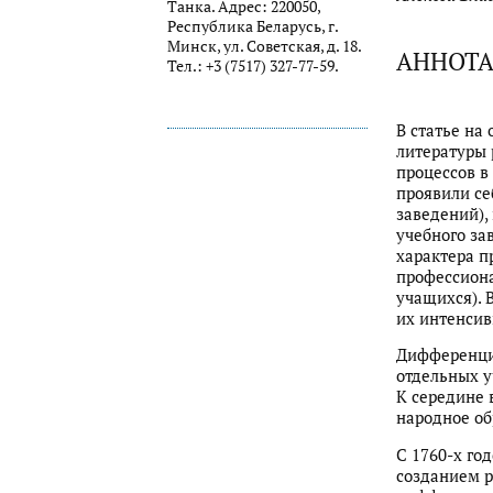
Танка. Адрес: 220050,
Республика Беларусь, г.
Минск, ул. Советская, д. 18.
АННОТ
Тел.: +3 (7517) 327-77-59.
В статье на
литературы
процессов в
проявили се
заведений),
учебного за
характера п
профессиона
учащихся).
их интенсив
Дифференцио
отдельных 
К середине 
народное об
С 1760-х го
созданием р