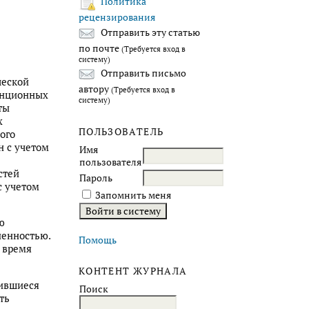
Политика
рецензирования
Отправить эту статью
по почте
(Требуется вход в
систему)
Отправить письмо
ческой
автору
(Требуется вход в
енционных
систему)
ты
х
ПОЛЬЗОВАТЕЛЬ
ого
н с учетом
Имя
пользователя
стей
Пароль
с учетом
Запомнить меня
ю
ленностью.
Помощь
е время
КОНТЕНТ ЖУРНАЛА
шившиеся
Поиск
ть