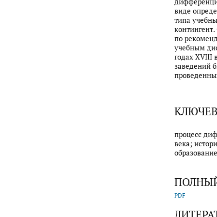
дифференцио
виде опреде
типа учебны
контингент.
по рекоменд
учебным дис
годах XVIII
заведений б
проведенны
КЛЮЧЕВ
процесс диф
века; истор
образование
ПОЛНЫЙ
PDF
ЛИТЕРА