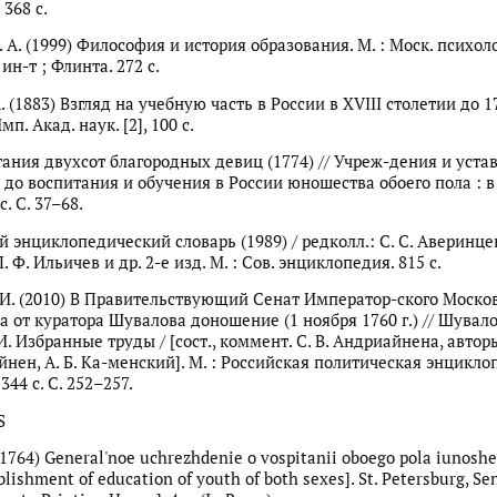
368 с.
 А. (1999) Философия и история образования. М. : Моск. психол
н-т ; Флинта. 272 с.
А. (1883) Взгляд на учебную часть в России в XVIII столетии до 1
мп. Акад. наук. [2], 100 с.
тания двухсот благородных девиц (1774) // Учреж-дения и уста
до воспитания и обучения в России юношества обоего пола : в 2
 с. С. 37–68.
энциклопедический словарь (1989) / редколл.: С. С. Аверинцев,
. Ф. Ильичев и др. 2-е изд. М. : Сов. энциклопедия. 815 c.
 И. (2010) В Правительствующий Сенат Император-ского Моско
 от куратора Шувалова доношение (1 ноября 1760 г.) // Шувалов
. Избранные труды / [сост., коммент. С. В. Андриайнена, авторы
айнен, А. Б. Ка-менский]. М. : Российская политическая энцикл
44 с. С. 252–257.
S
I. (1764) General'noe uchrezhdenie o vospitanii oboego pola iunosh
blishment of education of youth of both sexes]. St. Petersburg, Se