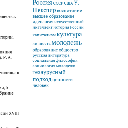
Россия
У.
СССР
США
Шекспир
воспитание
высшее образование
ошества.
идеология
искусственный
история России
интеллект
ы
культура
капитализм
перии.
молодежь
личность
образование
общество
ования
русская литература
 Р. А.
социальная философия
социология молодежи
тезаурусный
училища в
подход
ценности
человек
и, 5
обрание
я
сии XVIII