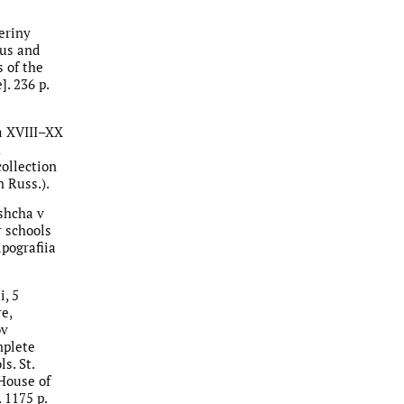
eriny
ous and
 of the
. 236 p.
ia XVIII–XX
h
collection
n Russ.).
ishcha v
r schools
ipografiia
, 5
e,
ov
mplete
s. St.
 House of
 1175 p.