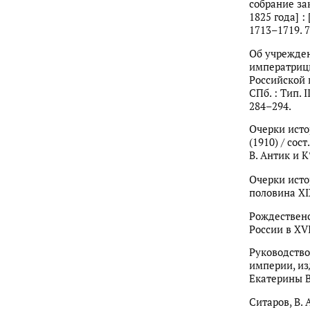
собрание за
1825 года] : 
1713–1719. 78
Об учрежден
императрицы
Российской и
СПб. : Тип. 
284–294.
Очерки исто
(1910) / сост
В. Антик и К°
Очерки исто
половина XIX
Рождественс
России в XVI
Руководство
империи, и
Екатерины Вт
Ситаров, В. 