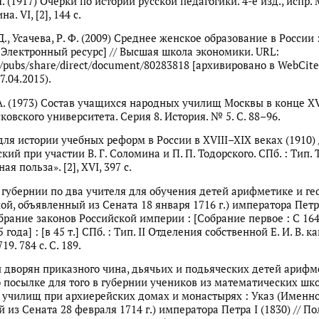
. (1917) Очерки по истории русской педагогики. 4-е изд., испр. М
на. VI, [2], 144 с.
Д., Усачева, Р. Ф. (2009) Среднее женское образование в России :
 [Электронный ресурс] // Высшая школа экономики. URL:
u/pubs/share/direct/document/80283818 [архивировано в WebCite
.04.2015).
А. (1973) Состав учащихся народных училищ Москвы в конце XVII
овского университета. Серия 8. История. № 5. С. 88–96.
я истории учебных реформ в России в XVIII–XIX веках (1910) / 
ий при участии В. Г. Соломина и П. П. Тодорского. СПб. : Тип. 
я польза». [2], XVI, 397 с.
 губернии по два учителя для обучения детей арифметике и ге
ой, объявленный из Сената 18 января 1716 г.) императора Петра
брание законов Российской империи : [Собрание первое : С 1649
 года] : [в 45 т.] СПб. : Тип. II Отделения собственной Е. И. В. 
19. 784 с. С. 189.
 дворян приказного чина, дьячьих и подьяческих детей арифм
о посылке для того в губернии учеников из математических шко
училищ при архиерейских домах и монастырях : Указ (Именно
 из Сената 28 февраля 1714 г.) императора Петра I (1830) // П