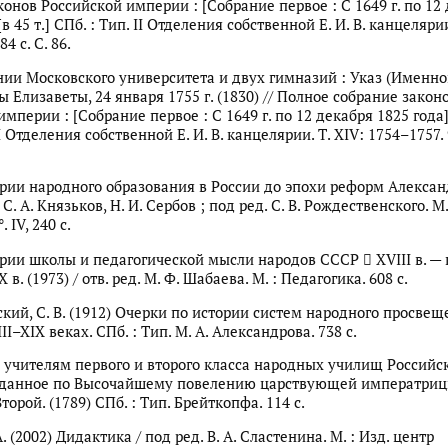
конов Российской империи : [Собрание первое : С 1649 г. по 12
[в 45 т.] СПб. : Тип. II Отделения собственной Е. И. В. канцелярии
4 с. С. 86.
ии Московского университета и двух гимназий : Указ (Именно
 Елизаветы, 24 января 1755 г. (1830) // Полное собрание закон
мперии : [Собрание первое : С 1649 г. по 12 декабря 1825 года] :
II Отделения собственной Е. И. В. канцелярии. Т. XIV: 1754–1757. 9
рии народного образования в России до эпохи реформ Александ
. С. А. Князьков, Н. И. Сербов ; под ред. С. В. Рождественского. М.
. IV, 240 с.
рии школы и педагогической мысли народов СССР  XVIII в. —
 в. (1973) / отв. ред. М. Ф. Шабаева. М. : Педагогика. 608 с.
кий, С. В. (1912) Очерки по истории систем народного просвещ
II–XIX веках. СПб. : Тип. М. А. Александрова. 738 с.
 учителям первого и второго класса народных училищ Российс
зданное по Высочайшему повелению царствующей императри
орой. (1789) СПб. : Тип. Брейткопфа. 114 с.
А. (2002) Дидактика / под ред. В. А. Сластенина. М. : Изд. центр