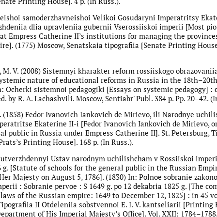
enate Printing House]. 4 p. (In Russ.).
eishoi samoderzhavneishoi Velikoi Gosudaryni Imperatritsy Ekat
zhdeniia dlia upravleniia gubernii Vserossiiskoi imperii [Most pi
at Empress Catherine II’s institutions for managing the provinces
re]. (1775) Moscow, Senatskaia tipografiia [Senate Printing House]
, M. V. (2008) Sistemnyi kharakter reform rossiiskogo obrazovani
ystemic nature of educational reforms in Russia in the 18th–20t
In: Ocherki sistemnoi pedagogiki [Essays on systemic pedagogy] : 
 ed. by R. A. Lachashvili. Moscow, Sentiabr' Publ. 384 p. Рp. 20–42. (I
S. (1858) Fedor Ivanovich Iankovich de Mirievo, ili Narodnye uchil
peratritse Ekaterine II-i [Fedor Ivanovich Iankovich de Mirievo, o
al public in Russia under Empress Catherine II]. St. Petersburg, T
 Prats’s Printing House]. 168 p. (In Russ.).
utverzhdennyi Ustav narodnym uchilishcham v Rossiiskoi imperii
 g. [Statute of schools for the general public in the Russian Empir
Her Majesty on August 5, 1786]. (1830) In: Polnoe sobranie zakon
perii : Sobranie pervoe : S 1649 g. po 12 dekabria 1825 g. [The co
 laws of the Russian empire: 1649 to December 12, 1825] : in 45 vol
ipografiia II Otdeleniia sobstvennoi E. I. V. kantseliarii [Printing
epartment of His Imperial Majesty’s Office]. Vol. XXII: 1784–1788.