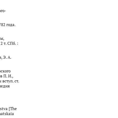
ого-
782 года.
вы,
 т. СПб. :
 Э. А.
вского
 П. И.,
 вступ. ст.
опедия
estva [The
natskaia