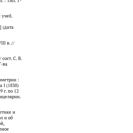
. : Тип. Т-
 учеб.
] (дата
I в. //
сост. С. В.
Т-ва
ометрии :
 I (1830)
 г. по 12
канцелярии.
етике и
л и об
й,
олное