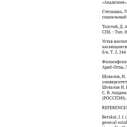
«Академия». 
Степашко, Л.
социальный и
Толстой, Д. 
СПб. : Тип. И
Устав воспи
касающиеся 
б/и. Т. 2. 244
Философский 
Араб-Оглы, Л
Шувалов, И.
университета
Шувалов И. И
С. В. Андри
(РОССПЭН). 3
REFERENCE
Betskoi, I. 
general esta