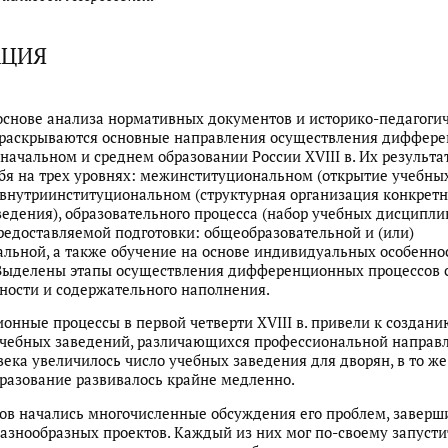
АЦИЯ
 основе анализа нормативных документов и историко-педагоги
 раскрываются основные направления осуществления диффер
 начальном и среднем образовании России XVIII в. Их результа
бя на трех уровнях: межинституциональном (открытие учебны
 внутриинституциональном (структурная организация конкретн
ведения), образовательного процесса (набор учебных дисципли
редоставляемой подготовки: общеобразовательной и (или)
льной, а также обучение на основе индивидуальных особенно
 Выделены этапы осуществления дифференционных процессов 
ности и содержательного наполнения.
нные процессы в первой четверти XVIII в. привели к создани
учебных заведений, различающихся профессиональной направ
века увеличилось число учебных заведения для дворян, в то ж
разование развивалось крайне медленно.
дов начались многочисленные обсуждения его проблем, завер
азнообразных проектов. Каждый из них мог по-своему запусти