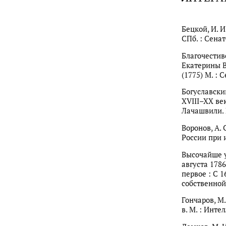
Бецкой, И. 
СПб. : Сенат
Благочести
Екатерины В
(1775) М. : 
Богуславски
XVIII–XX век
Лачашвили. М
Воронов, А.
России при и
Высочайше 
августа 1786
первое : С 16
собственной 
Гончаров, М
в. М. : Интел