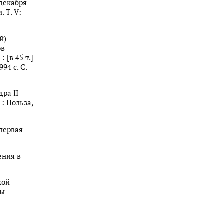
 декабря
. Т. V:
й)
ов
 [в 45 т.]
94 с. С.
ра II
 : Польза,
 первая
ения в
кой
цы