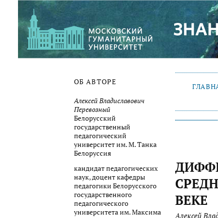
ОБ АВТОРЕ
ГЛАВН
Алексей Владиславович
Перевозный
Белорусский
государственный
педагогический
университет им. М. Танка
Белоруссия
ДИФФ
кандидат педагогических
наук, доцент кафедры
СРЕДН
педагогики Белорусского
государственного
ВЕКЕ
педагогического
университета им. Максима
Алексей Вла