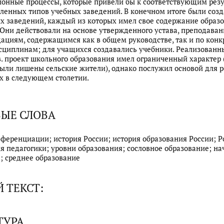
нные процессы, которые привели бы к соответствующим резу
ленных типов учебных заведений. В конечном итоге были соз
х заведений, каждый из которых имел свое содержание образ
 Они действовали на основе утвержденного устава, преподаван
ациям, содержащимся как в общем руководстве, так и по кон
циплинам; для учащихся создавались учебники. Реализованны
 в. проект школьного образования имел ограниченный характер
ыли лишены сельские жители), однако послужил основой для 
х в следующем столетии.
ЫЕ СЛОВА
ференциации; история России; история образования России; Ро
ия педагогики; уровни образования; сословное образование; н
; среднее образование
 ТЕКСТ:
ТУРА