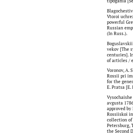
tipogafiia [S
Blagochestiv
Vtoroi uchre
powerful Gre
Russian empi
(In Russ.).
Boguslavskii
vekov [The s
centuries]. 
of articles /
Voronov, A. 
Rossii pri im
for the gener
E. Pratsa [E.
Vysochaishe 
avgusta 1786
approved by 
Rossiiskoi im
collection of
Petersburg, T
the Second D