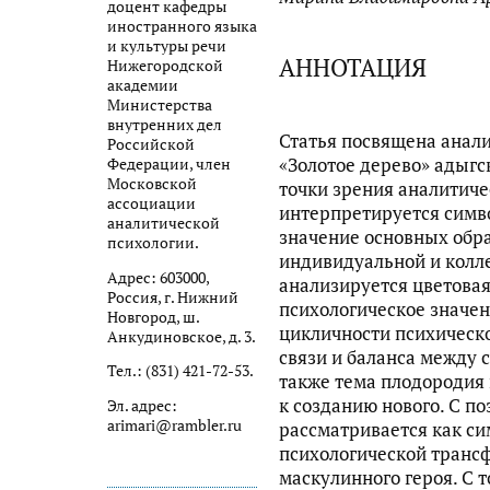
доцент кафедры
иностранного языка
и культуры речи
АННОТАЦИЯ
Нижегородской
академии
Министерства
внутренних дел
Статья посвящена анали
Российской
«Золотое дерево» адыгс
Федерации, член
Московской
точки зрения аналитиче
ассоциации
интерпретируется симв
аналитической
значение основных обра
психологии.
индивидуальной и колл
Адрес: 603000,
анализируется цветовая
Россия, г. Нижний
психологическое значен
Новгород, ш.
цикличности психическо
Анкудиновское, д. 3.
связи и баланса между 
Тел.: (831) 421-72-53.
также тема плодородия 
к созданию нового. С п
Эл. адрес:
arimari@rambler.ru
рассматривается как с
психологической транс
маскулинного героя. С 