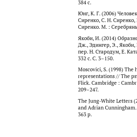
384 с.
Юнг, К. Г. (2006) Человек
Сиренко, С. Н. Сиренко, 
Сиренко. М. : Серебряны
Якоби, И. (2014) Образн
Дж., Эдингер, Э., Якоби
пер. Н. Стародум, Е. Кат
332 с. C. 3–150.
Moscovici, S. (1998) The h
representations // The psy
Flick. Cambridge : Cambri
209–247.
The Jung-White Letters (
and Adrian Cunningham. 
363 p.