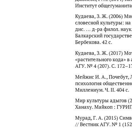
Институт общегуманитар
Кудаева, З. Ж. (2006) 
словесной культуры: на
дис. … д-ра филол. наук
Балкарский государстве
Бербекова. 42 с.
Кудаева, З. Ж. (2017) М
«растительного кода» в
АГУ. № 4 (207). С. 172–1
Мейжис И. А., Почебут, Л
психология общественног
Миллениум. Ч. II. 404 с.
Мир культуры адыгов (200
Ханаху. Майкоп : ГУРИП
Мурад, Г. А. (2015) Сим
// Вестник АГУ. № 1 (152)