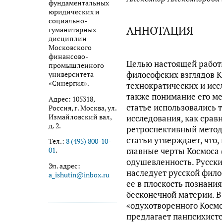
фундаментальных
юридических и
социально-
АННОТАЦИЯ
гуманитарных
дисциплин
Московского
финансово-
Целью настоящей работ
промышленного
философских взглядов К.
университета
«Синергия».
технократических и исс
также понимание его ме
Адрес: 105318,
статье использовались 
Россия, г. Москва, ул.
Измайловский вал,
исследования, как срав
д. 2.
ретроспективный метод
статьи утверждает, что,
Тел.:
8 (495) 800-10-
главные черты Космоса 
01
.
одушевленность. Русски
Эл. адрес:
наследует русской фило
a_ishutin@inbox.ru
ее в плоскость познани
бесконечной материи. 
«одухотворенного Косм
предлагает панпсихист