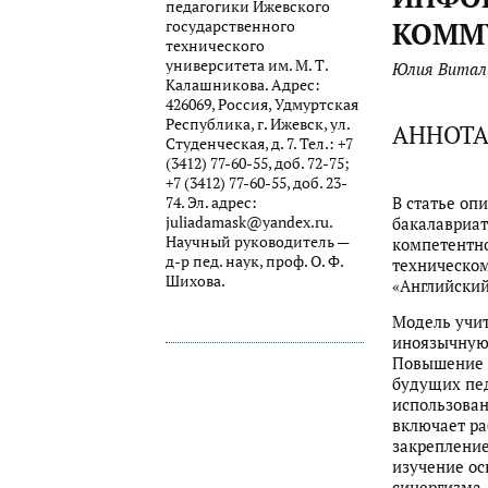
педагогики Ижевского
КОММ
государственного
технического
университета им. М. Т.
Юлия Виталь
Калашникова. Адрес:
426069, Россия, Удмуртская
Республика, г. Ижевск, ул.
АННОТ
Студенческая, д. 7. Тел.: +7
(3412) 77-60-55, доб. 72-75;
+7 (3412) 77-60-55, доб. 23-
В статье оп
74. Эл. адрес:
juliadamask@yandex.ru.
бакалавриат
Научный руководитель —
компетентно
д-р пед. наук, проф. О. Ф.
техническом
Шихова.
«Английский
Модель учи
иноязычную
Повышение э
будущих пед
использован
включает ра
закрепление
изучение ос
синергизма