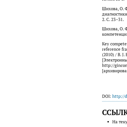
Шихова, О. 
диагностики
2. С. 23–31.
Шихова, О. 
компетенций
Key competen
reference fr
(2010) / B. J.
[Электронный
http://ginco
[архивирова
DOI:
http://
ССЫЛ
На тек