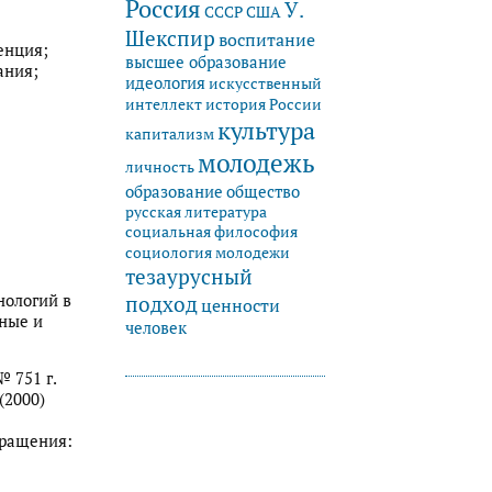
Россия
У.
СССР
США
Шекспир
воспитание
енция;
высшее образование
ания;
идеология
искусственный
история России
интеллект
культура
капитализм
молодежь
личность
образование
общество
русская литература
социальная философия
социология молодежи
тезаурусный
нологий в
подход
ценности
ные и
человек
 751 г.
(2000)
обращения: