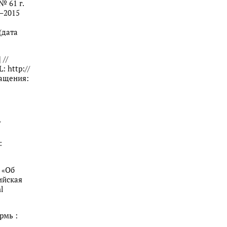
№ 61 г.
–2015
(дата
 //
 http://
ращения:
/
:
 «Об
ийская
l
рмь :