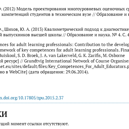
Ф. (2012) Модель проектирования многоуровневых оценочных с
 компетенций студентов в техническом вузе // Образование и 
Ф., Шихов, Ю. А. (2013) Квалиметрический подход к диагностике
 выпускников высшей школы // Образование и наука. № 4. С. 4
ces for adult learning professionals: Contribution to the develo
amework of key competences for adult learning professionals. Fina
 Buiskool, S. D. Broek, J. A. van Lakerveld, G. K. Zarifis, M. Osborne
 ресурс] // Grundtvig International Network of Course Organise
net.eu/sites/default/files/Key_Competences_For_Adult_Educators.p
но в WebCite] (дата обращения: 29.06.2014).
dx.doi.org/10.17805/zpu.2015.2.37
КИ
ущий момент ссылки отсутствуют.