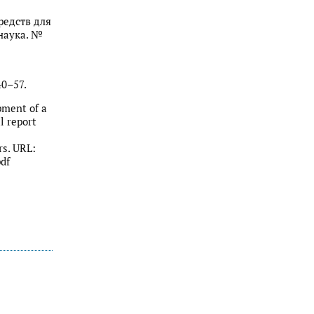
редств для
наука. №
0–57.
pment of a
l report
rs. URL:
df