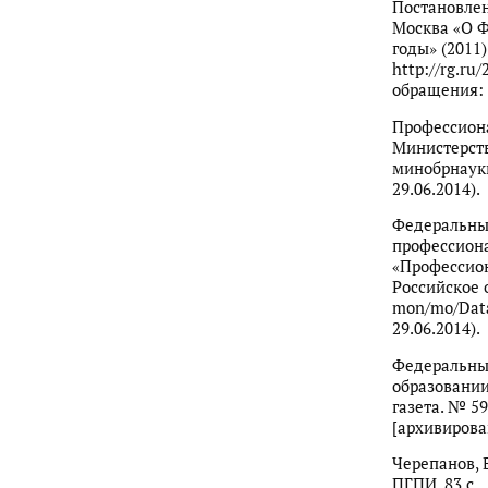
Постановлен
Москва «О Ф
годы» (2011)
http://rg.ru
обращения: 
Профессиона
Министерств
минобрнауки
29.06.2014).
Федеральны
профессиона
«Профессион
Российское 
mon/mo/Data
29.06.2014).
Федеральный
образовании
газета. № 59
[архивирова
Черепанов, В
ПГПИ. 83 c.