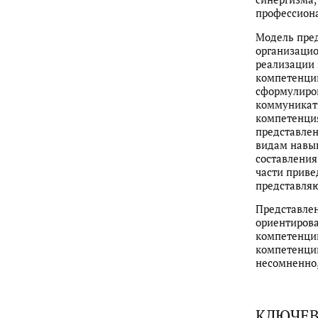
профессиона
Модель пре
организацио
реализации
компетенций
сформулиро
коммуникат
компетенция
представлен
видам навык
составления
части приве
представляю
Представлен
ориентирова
компетенций
компетенций
несомненно,
КЛЮЧЕВ