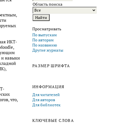
Область поиска
оектным,
сти
ируемых
Просматривать
По выпускам
По авторам
ная ИКТ-
По названию
Moodle,
Другие журналы
едующим
 и навыки
икладной
РАЗМЕР ШРИФТА
К),
ИНФОРМАЦИЯ
Т-
еских
Для читателей
ов, что,
Для авторов
Для библиотек
КЛЮЧЕВЫЕ СЛОВА