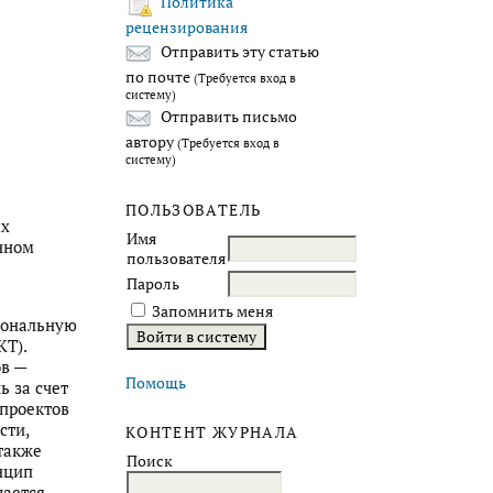
Политика
рецензирования
Отправить эту статью
по почте
(Требуется вход в
систему)
Отправить письмо
автору
(Требуется вход в
систему)
ПОЛЬЗОВАТЕЛЬ
ях
Имя
нном
пользователя
Пароль
Запомнить меня
иональную
Т).
в —
Помощь
ь за счет
 проектов
сти,
КОНТЕНТ ЖУРНАЛА
также
Поиск
нцип
шается