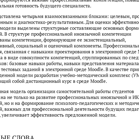
льная готовность будущего специалиста.
дставлена четырьмя взаимосвязанными блоками: целевым, пр
нным и диагностико-результативным. Для оценки эффективно
 модели выделены структурные составляющие основных форм
. В структуре профессиональной иноязычной компетенции
ваны компетенции, формирующие ее экзистенциальный,
ивный, социальный и оценочный компоненты. Профессиональ
, связанная с навыками проектирования в электронной среде 
а в виде совокупности компетенций, сгруппированных по сл
ов: базовые навыки работы, навыки представления материала
 тестовых заданий в электронной среде Moodle. В качестве пр
денной модели разработан учебно-методический комплекс (УМ
щий собой дистанционный курс в среде Moodle.
ная модель организации самостоятельной работы студентов
на не только на развитие профессиональных иноязычной и ИК
, но и на формирование психолого-педагогических и методич
, важных для профессиональной деятельности будущих педагог
 увеличивает эффективность предложенной модели.
ЫЕ СЛОВА