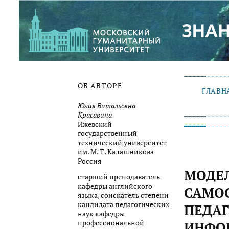
ОБ АВТОРЕ
ГЛАВН
Юлия Витальевна
Красавина
Ижевский
государственный
технический университет
им. М. Т. Калашникова
Россия
МОДЕ
старший преподаватель
кафедры английского
САМО
языка, соискатель степени
кандидата педагогических
ПЕДАГ
наук кафедры
профессиональной
ИНФО