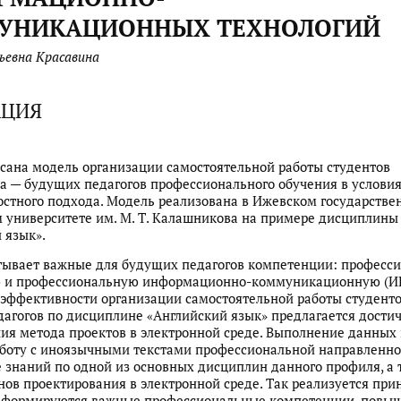
УНИКАЦИОННЫХ ТЕХНОЛОГИЙ
евна Красавина
АЦИЯ
исана модель организации самостоятельной работы студентов
а — будущих педагогов профессионального обучения в услови
стного подхода. Модель реализована в Ижевском государстве
 университете им. М. Т. Калашникова на примере дисциплины
 язык».
тывает важные для будущих педагогов компетенции: професс
 и профессиональную информационно-коммуникационную (ИК
ффективности организации самостоятельной работы студенто
агогов по дисциплине «Английский язык» предлагается достич
ия метода проектов в электронной среде. Выполнение данных
боту с иноязычными текстами профессиональной направленно
 знаний по одной из основных дисциплин данного профиля, а 
нов проектирования в электронной среде. Так реализуется при
, формируются важные профессиональные компетенции, повы