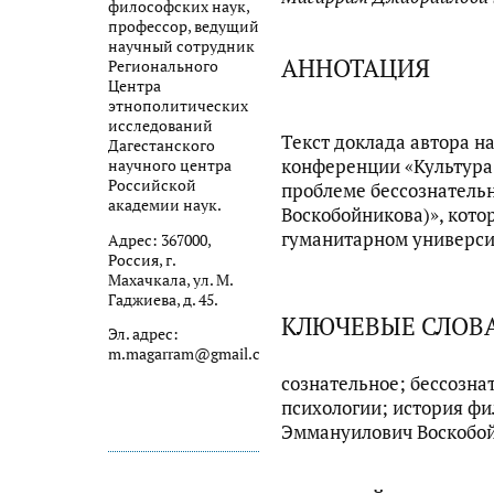
философских наук,
профессор, ведущий
научный сотрудник
АННОТАЦИЯ
Регионального
Центра
этнополитических
исследований
Текст доклада автора н
Дагестанского
конференции «Культура
научного центра
Российской
проблеме бессознательно
академии наук.
Воскобойникова)», кото
гуманитарном университ
Адрес: 367000,
Россия, г.
Махачкала, ул. М.
Гаджиева, д. 45.
КЛЮЧЕВЫЕ СЛОВ
Эл. адрес:
m.magarram@gmail.com
сознательное; бессозна
психологии; история ф
Эммануилович Воскобо