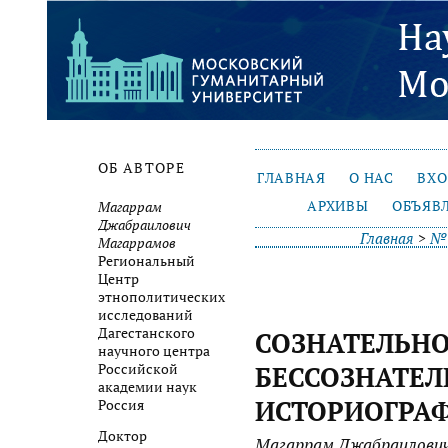
ОБ АВТОРЕ
ГЛАВНАЯ
О НАС
ВХ
АРХИВЫ
ОБЪЯВ
Магаррам
Джабраилович
Главная
>
№ 
Магаррамов
Региональный
Центр
этнополитических
исследований
Дагестанского
СОЗНАТЕЛЬНО
научного центра
Российской
БЕССОЗНАТЕЛ
академии наук
ИСТОРИОГРА
Россия
Доктор
Магаррам Джабраилови