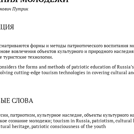
нович Путрик
АЦИЯ
ссматриваются формы и методы патриотического воспитания 
снове вовлечения объектов культурного и природного наследия
 туристские технологии.
considers the forms and methods of patriotic education of Russia’
olving cutting-edge tourism technologies in covering cultural an
ЫЕ СЛОВА
ссии, патриотизм, культурное наследие, объекты культурного н
ое сознание молодежи; tourism in Russia, patriotism, cultural 
ltural heritage, patriotic consciousness of the youth