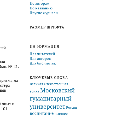
По авторам
По названию
Другие журналы
РАЗМЕР ШРИФТА
ИНФОРМАЦИЯ
ный
Для читателей
Для авторов
ала
Для библиотек
Вып. № 21.
КЛЮЧЕВЫЕ СЛОВА
туризма на
Великая Отечественная
стера
Московский
нный
война
гуманитарный
й опыт и
университет
Россия
–101.
воспитание
высшее