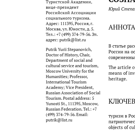
Туристской Академии,
вице-президент
Юрий Степа
Российской Ассоциации
социального туризма.
Адрес: 111395, Россия, г.
АННОТ
Москва, ул. Юности, д. 5.
Тел.: +7 (499) 374-79-56. Эл.
адрес: putrik@list.ru
В статье ра
Putrik Yurii Stepanovich,
России на о
Doctor of History, Chair,
современные
Department of social and
cultural service and tourism,
The article 
Moscow University for the
means of inv
Humanities; Professor,
heritage.
International Tourism
Academy; Vice President,
Russian Association of Social
Tourism. Postal address: 5
КЛЮЧЕВ
Yunosti St., 111395, Moscow,
Russian Federation. Tel.: +7
(499) 374-79-56. Email:
туризм в Ро
putrik@list.ru
патриотическ
objects of cu