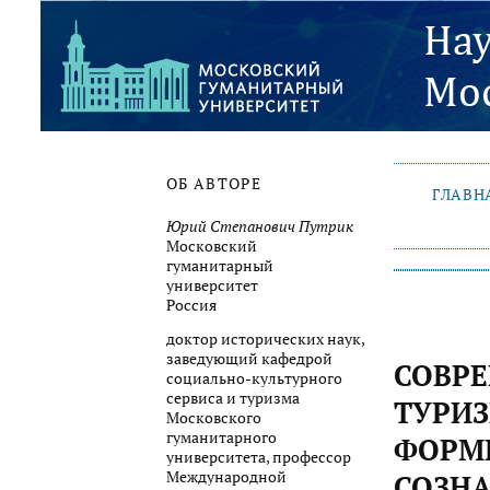
ОБ АВТОРЕ
ГЛАВН
Юрий Степанович Путрик
Московский
гуманитарный
университет
Россия
доктор исторических наук,
заведующий кафедрой
СОВР
социально-культурного
сервиса и туризма
ТУРИЗ
Московского
гуманитарного
ФОРМ
университета, профессор
Международной
СОЗН