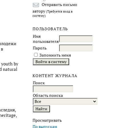
Отправить письмо
автору
(Требуется вход в
систему)
ПОЛЬЗОВАТЕЛЬ
Имя
пользователя
молодежи
Пароль
 в
Запомнить меня
s youth by
d natural
КОНТЕНТ ЖУРНАЛА
Поиск
Область поиска
аследия,
heritage,
Просматривать
По выпускам