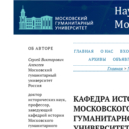
ОБ АВТОРЕ
ГЛАВНАЯ
О НАС
ВХ
АРХИВЫ
ОБЪЯВ
Сергей Викторович
Алексеев
Главная
>
Московский
гуманитарный
университет
Россия
доктор
КАФЕДРА ИСТ
исторических наук,
профессор,
МОСКОВСКОГ
заведующий
кафедрой истории
ГУМАНИТАРН
Московского
гуманитарного
УНИВЕРСИТЕ