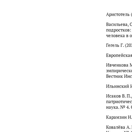
Аристотель (1
Васильева, 
подростков:
человека в о
Гегель Г. (2
Европейская 
Ивченкова М
эмпирическо
Вестник Инст
Ильинский И
Исаков В. П.
патриотичес
наука. № 4. 
Карамзин Н.
Ковалёва А.