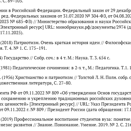
 С. 89–103.
нии в Российской Федерации. Федеральный закон от 29 декабря
 ред. Федеральных законов от 31.07.2020 № 304-ФЗ, от 04.08.20
2.2023 № 685-ФЗ) // Министерство образования и науки Российс
Электронный ресурс] URL: минобрнауки.рф/документы/2974 (д
7.11.2025).
. (2018) Патриотизм. Очень краткая история идеи // Философска
. Т. 4. № 1. С. 175–191.
 Государство // Собр. соч.: в 4 т. М.: Наука. Т. 3. 654 с.
(1981) Педагогические сочинения: в 2-х т., М.: Педагогика. Т.1. 1
. (1956) Христианство и патриотизм // Толстой Л. Н. Полн. собр. со
удожественная литература, С. 27–80.
ента РФ от 09.11.2022 № 809 «Об утверждении Основ государс
 сохранению и укреплению традиционных российских духовно
х ценностей» [Электронный ресурс] // URL: Указ Президента Р
 09.11.2022 г. № 809 / Президент России (дата обращения: 17.1
. (2019) Профессиональное воспитание студентов вуза: понятие
енезис развития // Знание. Понимание. Умение. 2019. № 2. С. 21