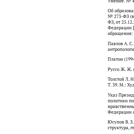
Умение. № 4.
Об образова
№ 273-ФЗ (в
ФЗ, от 25.1
Федерации [
обращения: 1
Павлов А. С
антропология
Платон (1994)
Руссо Ж. Ж. 
Толстой Л. Н
Т. 39. М.: Х
Указ Презид
политики по
нравственны
Федерации от
Юсупов В. З
структура, г