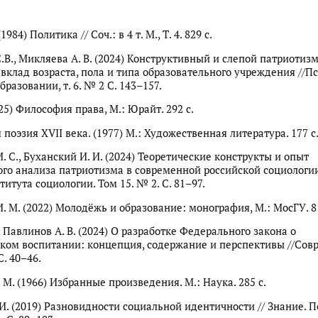
984) Политика // Соч.: в 4 т. М., Т. 4. 829 с.
С.В., Микляева А. В. (2024) Конструктивный и слепой патриотиз
 вклад возраста, пола и типа образовательного учреждения //П
бразовании, т. 6. № 2 С. 143–157.
025) Философия права, М.: Юрайт. 292 с.
поэзия XVII века. (1977) М.: Художественная литература. 177 с
. С., Буханский И. И. (2024) Теоретические конструкты и опыт
го анализа патриотизма в современной российской социологии
итута социологии. Том 15. № 2. C. 81–97.
. М. (2022) Молодёжь и образование: монография, М.: МосГУ. 81
, Павлинов А. В. (2024) О разработке Федерального закона о
ком воспитании: концепция, содержание и перспективы //Сов
С. 40–46.
 М. (1966) Избранные произведения. М.: Наука. 285 с.
 И. (2019) Разновидности социальной идентичности // Знание. 