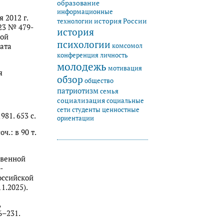
образование
информационные
 2012 г.
история России
технологии
23 № 479-
история
кой
психологии
комсомол
ата
конференция
личность
молодежь
мотивация
я
обзор
общество
патриотизм
семья
социализация
социальные
студенты
сети
ценностные
981. 653 с.
ориентации
ч.: в 90 т.
твенной
-
оссийской
1.2025).
,
6–231.