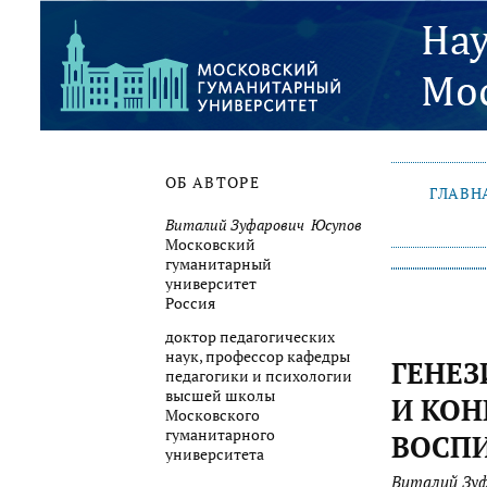
ОБ АВТОРЕ
ГЛАВН
Виталий Зуфарович Юсупов
Московский
гуманитарный
университет
Россия
доктор педагогических
наук, профессор кафедры
ГЕНЕЗ
педагогики и психологии
высшей школы
И КО
Московского
гуманитарного
ВОСП
университета
Виталий Зу