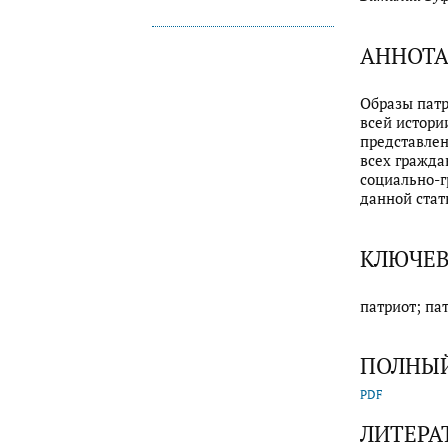
АННОТ
Образы патр
всей истори
представлен
всех гражда
социально-г
данной стат
КЛЮЧЕВ
патриот; па
ПОЛНЫЙ
PDF
ЛИТЕРА