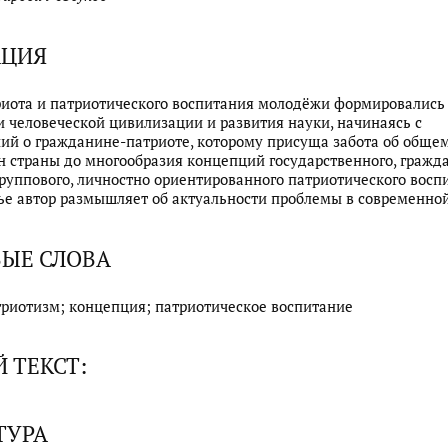
АЦИЯ
иота и патриотического воспитания молодёжи формировались
и человеческой цивилизации и развития науки, начинаясь с
ий о гражданине-патриоте, которому присуща забота об общем
н страны до многообразия концепций государственного, гражда
руппового, личностно ориентированного патриотического воспи
ье автор размышляет об актуальности проблемы в современно
ЫЕ СЛОВА
триотизм; концепция; патриотическое воспитание
 ТЕКСТ:
ТУРА