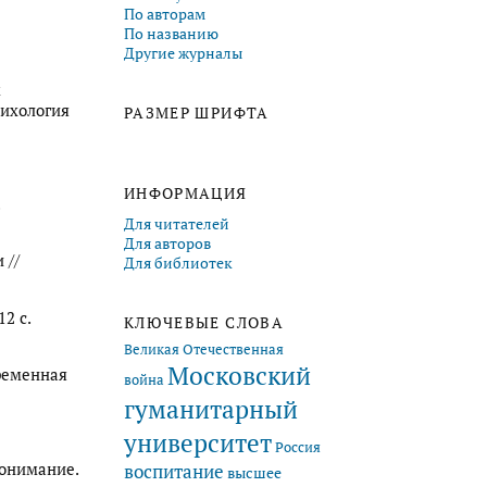
По авторам
По названию
Другие журналы
м
сихология
РАЗМЕР ШРИФТА
ИНФОРМАЦИЯ
.
Для читателей
Для авторов
 //
Для библиотек
2 с.
КЛЮЧЕВЫЕ СЛОВА
Великая Отечественная
Московский
ременная
война
гуманитарный
университет
Россия
Понимание.
воспитание
высшее