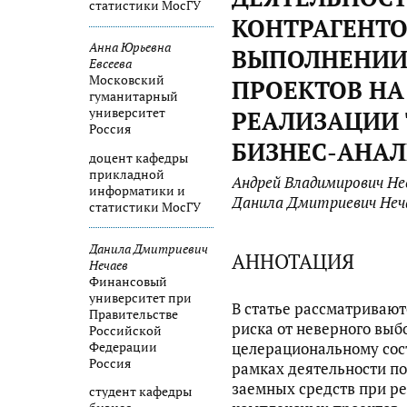
статистики МосГУ
КОНТРАГЕНТО
Анна Юрьевна
ВЫПОЛНЕНИИ
Евсеева
Московский
ПРОЕКТОВ НА
гуманитарный
университет
РЕАЛИЗАЦИИ
Россия
БИЗНЕС-АНА
доцент кафедры
прикладной
Андрей Владимирович Не
информатики и
Данила Дмитриевич Неч
статистики МосГУ
Данила Дмитриевич
АННОТАЦИЯ
Нечаев
Финансовый
университет при
В статье рассматриваю
Правительстве
риска от неверного выб
Российской
Федерации
целерациональному сост
Россия
рамках деятельности п
заемных средств при р
студент кафедры