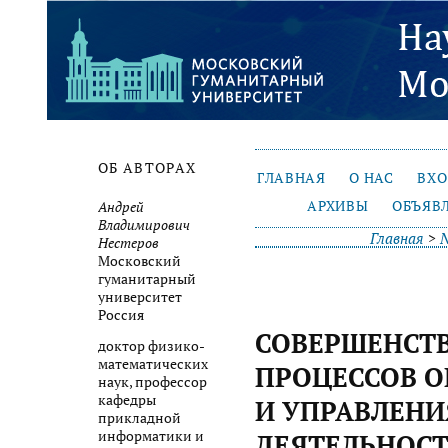
ОБ АВТОРАХ
ГЛАВНАЯ
О НАС
ВХ
АРХИВЫ
ОБЪЯВ
Андрей
Владимирович
Главная
>
№
Нестеров
Московский
гуманитарный
университет
Россия
СОВЕРШЕНСТ
доктор физико-
математических
ПРОЦЕССОВ 
наук, профессор
кафедры
И УПРАВЛЕНИ
прикладной
информатики и
ДЕЯТЕЛЬНОС