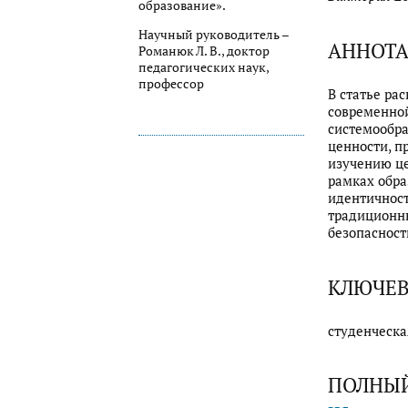
образование».
Научный руководитель –
АННОТ
Романюк Л. В., доктор
педагогических наук,
профессор
В статье ра
современной
системообр
ценности, п
изучению це
рамках обра
идентичност
традиционны
безопасност
КЛЮЧЕВ
студенческа
ПОЛНЫЙ