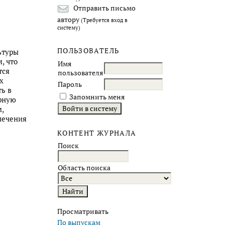
Отправить письмо
автору
(Требуется вход в
систему)
ПОЛЬЗОВАТЕЛЬ
ьтуры
, что
Имя
тся
пользователя
х
Пароль
ь в
Запомнить меня
рную
,
печения
КОНТЕНТ ЖУРНАЛА
Поиск
Область поиска
Просматривать
По выпускам