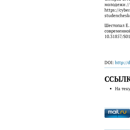
молодежи //
https://cybe
studenchesk
Шестопал Е. 
современной
10.31857/S0
DOI:
http://
ССЫЛ
На тек