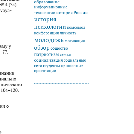
образование
 4 (34).
информационные
ovaya-
история России
технологии
история
психологии
комсомол
конференция
личность
молодежь
мотивация
изму у
обзор
общество
–77.
патриотизм
семья
социализация
социальные
студенты
сети
ценностные
ориентации
ознании
циально-
хнического
 104–120.
жи о
й