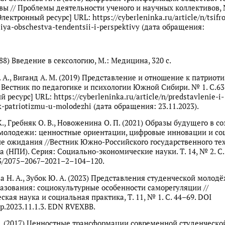
вы // Проблемы деятельности ученого и научных коллективов, №
Электронный ресурс] URL: https://cyberleninka.ru/article/n/tsifr
iya-obschestva-tendentsii-i-perspektivy (дата обращения:
988) Введение в сексологию, М.: Медицина, 320 с.
. А., Виганд А. М. (2019) Представление и отношение к патриот
 Вестник по педагогике и психологии Южной Сибири. № 1. С.63
 ресурс] URL: https://cyberleninka.ru/article/n/predstavlenie-i-
-patriotizmu-u-molodezhi (дата обращения: 23.11.2023).
., Гребняк О. В., Новоженина О. П. (2021) Образы будущего в с
молодежи: ценностные ориентации, цифровые инновации и со
е ожидания //Вестник Южно-Российского государственного те
а (НПИ). Серия: Социально-экономические науки. Т. 14, № 2. С.
3/2075–2067–2021–2–104–120.
а Н. А., Зубок Ю. А. (2023) Представления студенческой молодё
азования: социокультурные особенности саморегуляции //
кая наука и социальная практика, Т. 11, № 1. С. 44–69. DOI
p.2023.11.1.3. EDN RVEXBB.
А. (2017) Ценностные трансформации современной студенческо