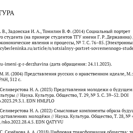
ТУРА
 В., Задонская И. А., Томилин В. Ф. (2014) Социальный портрет
о студента (на примере студентов ТГУ имени Г. Р. Державина) 
кономические явления и процессы, № 7. С. 76–85. [Электронны
/cyberleninka.ru/article/n/sotsialnyy-portret-sovremennogo-stud
u-imeni-g-r-derzhavina (дата обращения: 24.11.2023).
М. И. (2004) Представления русских о нравственном идеале, М.
АН, 312 с.
, Селиверстова Н. А. (2023) Представления молодежи о будущем
ьтуры // Наука. Культура. Общество, Т. 29, № 3. С. 39–52. DOI
o.2023.29.3.1. EDN HMLFLO
, Селиверстова Н. А. (2022) Смысловые компоненты образа буду
дставлениях молодёжи // Наука. Культура. Общество, Т. 28, № 4.
1/nko.2022.28.4.5. EDN QATYVU
 С. Семёнова А. А. (2018) Цифровая трансформация общества: 