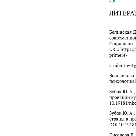
PDF
ЛИТЕРА
Белинская Д.
современног
Социально-э
URL: https:/
primere-
studentov-tg
Воловикова 
психологии Р
Зубок Ю. А.
проекции кул
10.19181/nk
Зубок Ю. А.
страны в пре
DOI 10.1918
Киселева Л.