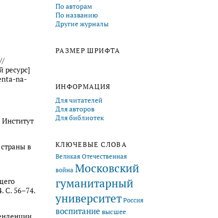
По авторам
По названию
Другие журналы
РАЗМЕР ШРИФТА
//
й ресурс]
enta-na-
ИНФОРМАЦИЯ
Для читателей
Для авторов
Для библиотек
: Институт
КЛЮЧЕВЫЕ СЛОВА
 страны в
Великая Отечественная
Московский
война
гуманитарный
щего
 С. 56–74.
университет
Россия
воспитание
высшее
тенденции