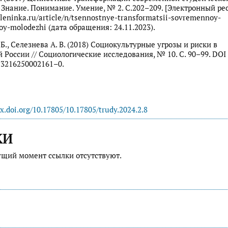
 Знание. Понимание. Умение, № 2. С.202–209. [Электронный рес
rleninka.ru/article/n/tsennostnye-transformatsii-sovremennoy-
oy-molodezhi (дата обращения: 24.11.2023).
Б., Селезнева А. В. (2018) Социокультурные угрозы и риски в
 России // Социологические исследования, № 10. С. 90–99. DOI
13216250002161–0.
dx.doi.org/10.17805/10.17805/trudy.2024.2.8
КИ
ущий момент ссылки отсутствуют.