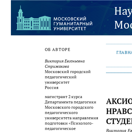
ОБ АВТОРЕ
ГЛАВН
Виктория Евгеньевна
Стрижакова
Московский городской
педагогический
университет
Россия
магистрант 2 курса
АКСИО
Департамента педагогики
Московского городского
НРАВС
педагогического
университета направления
СТУД
подготовки «Психолого-
педагогическое
Виктория Ев