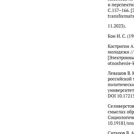
и перспекти
С.157–166. [
transformats
11.2023).
Кон И. С. (1
Костригин А
молодежи //
[Электронный
otnoshenie-k
Левашов В. К
российской 
политически
университет
DOI 10.1721
Селиверстов
смыслах обр
Социологичес
10.19181/sns
Ситаров В. 