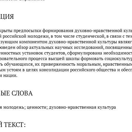
АЦИЯ
скрыты предпосылки формирования духовно-нравственной кул
 российской молодежи, в том числе студенческой, в связи с тем
азующим компонентом духовно-нравственной культуры являю
роведен обзор актуальных научных исследований, посвященны
нностных установок студентов, сформулирована необходимост
зовательного процесса высшей школы формовать социокульту
ь обучающихся, их приверженность моральным, нравственным
м устоям в целях консолидации российского общества и обес
и нации.
ЫЕ СЛОВА
я молодежь; ценности; духовно-нравственная культура
 ТЕКСТ: