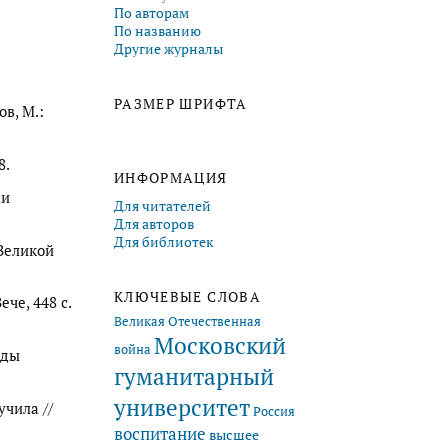
По авторам
По названию
Другие журналы
РАЗМЕР ШРИФТА
в, М.:
8.
ИНФОРМАЦИЯ
ми
Для читателей
Для авторов
Для библиотек
Великой
КЛЮЧЕВЫЕ СЛОВА
че, 448 с.
Великая Отечественная
Московский
война
уды
гуманитарный
университет
учила //
Россия
воспитание
высшее