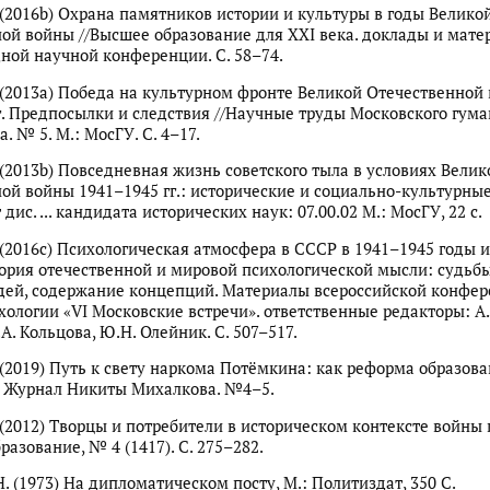
 (2016b) Охрана памятников истории и культуры в годы Велико
ой войны //Высшее образование для XXI века. доклады и матер
ой научной конференции. С. 58–74.
 (2013a) Победа на культурном фронте Великой Отечественной
г. Предпосылки и следствия //Научные труды Московского гум
. № 5. М.: МосГУ. С. 4–17.
 (2013b) Повседневная жизнь советского тыла в условиях Велик
ой войны 1941–1945 гг.: исторические и социально-культурны
дис. ... кандидата исторических наук: 07.00.02 М.: МосГУ, 22 с.
 (2016c) Психологическая атмосфера в СССР в 1941–1945 годы 
ория отечественной и мировой психологической мысли: судьбы
ей, содержание концепций. Материалы всероссийской конфер
хологии «VI Московские встречи». ответственные редакторы: А.
А. Кольцова, Ю.Н. Олейник. С. 507–517.
 (2019) Путь к свету наркома Потёмкина: как реформа образова
. Журнал Никиты Михалкова. №4–5.
 (2012) Творцы и потребители в историческом контексте войны 
азование, № 4 (1417). С. 275–282.
. (1973) На дипломатическом посту, М.: Политиздат, 350 С.