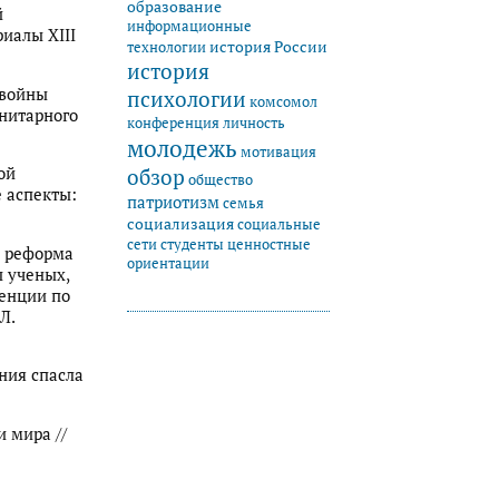
образование
й
информационные
иалы ХIII
история России
технологии
история
 войны
психологии
комсомол
анитарного
конференция
личность
молодежь
мотивация
ой
обзор
общество
е аспекты:
патриотизм
семья
социализация
социальные
студенты
сети
ценностные
и реформа
ориентации
 ученых,
енции по
Л.
ния спасла
и мира //