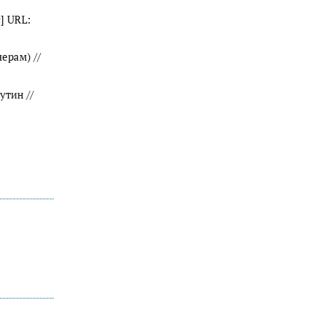
] URL:
ерам) //
тин //