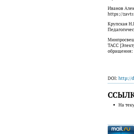
Иванов Алек
https://zavt
Крупская Н.
Педагогическ
Минпросвеще
ТАСС [Электр
обращения: 
DOI:
http://
ССЫЛ
На тек