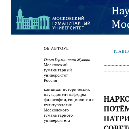
ОБ АВТОРЕ
ГЛАВН
Ольга Германовна Жукова
Московский
гуманитарный
университет
Россия
кандидат исторических
наук, доцент кафедры
НАРК
философии, социологии и
культурологии
ПОТЁМ
Московского
гуманитарного
ПАТРИ
университета
СОВЕТ