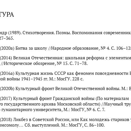
ТУРА
ндр (1989). Стихотворения. Поэмы. Воспоминания современнико
27–365.
(2020a) Битва за школу //Народное образование, № 4. С. 106–12
 (2014) Великая Отечественная: школьная реформа с элемента
//Историческое обозрение, № 15. С. 71–78.
 (2016a) Культурная жизнь СССР как феномен повседневности 
й войны 1941–1945 гг. М.: МосГУ. 228 с.
 (2020b) Культурный фронт Великой Отечественной войны. М.: Ве
 (2017) Культурный фронт Гражданской войны (По материалам
о государственного архива Московской области) //Научный тр
 гуманитарного университета, М.: МосГУ, № 6. С. 7.
 (2018) Ликбез в Советской России, или Как молодежь стариков 
омсомолу… Сб. выступлений. М.: МосГУ, С. 86–100.