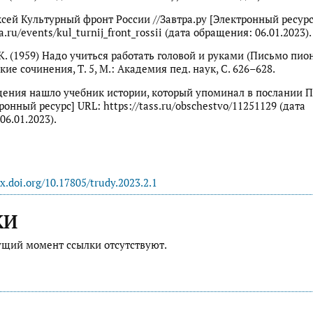
сей Культурный фронт России //Завтра.ру [Электронный ресурс
ra.ru/events/kul_turnij_front_rossii (дата обращения: 06.01.2023).
К. (1959) Надо учиться работать головой и руками (Письмо пион
ие сочинения, Т. 5, М.: Академия пед. наук, С. 626–628.
ния нашло учебник истории, который упоминал в послании Пу
онный ресурс] URL: https://tass.ru/obschestvo/11251129 (дата
06.01.2023).
dx.doi.org/10.17805/trudy.2023.2.1
КИ
ущий момент ссылки отсутствуют.