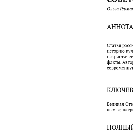
Ольга Герма
АННОТ
Статья расс
историю кул
патриотичес
факты. Авто
современную
КЛЮЧЕВ
Великая Оте
школа; патр
ПОЛНЫЙ