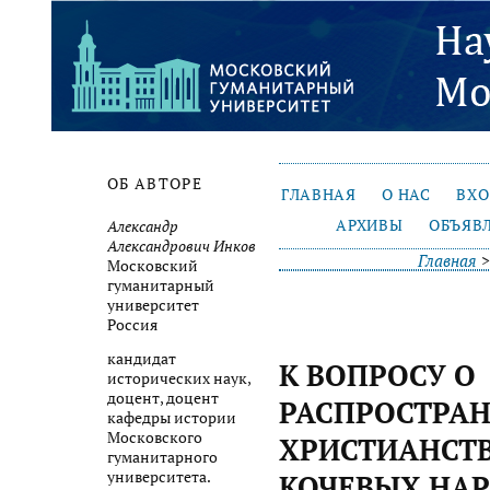
ОБ АВТОРЕ
ГЛАВНАЯ
О НАС
ВХ
АРХИВЫ
ОБЪЯВ
Александр
Александрович Инков
Главная
Московский
гуманитарный
университет
Россия
кандидат
К ВОПРОСУ О
исторических наук,
доцент, доцент
РАСПРОСТРА
кафедры истории
Московского
ХРИСТИАНСТВ
гуманитарного
университета.
КОЧЕВЫХ НА