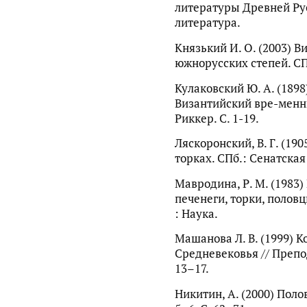
литературы Древней Руси
литература.
Князький И. О. (2003) В
южнорусских степей. СПб
Кулаковский Ю. А. (1898
Византийский вре-менник.
Риккер. С. 1-19.
Ляскоронский, В. Г. (19
торках. СПб.: Сенатская
Мавродина, Р. М. (1983)
печенеги, торки, половц
: Наука.
Машанова Л. В. (1999) К
Средневековья // Препо
13–17.
Никитин, А. (2000) Поло