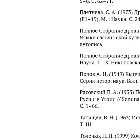
5–6. С. 62–71.
Плетнева, С. А. (1973) 
(Е1–19). М. : Наука. С. 2
Полное Собрание древне
Языки славян-ской культ
летопись.
Полное Собрание древне
Наука. Т. IX. Никоновск
Попов А. И. (1949) Кыпч
Серия истор. наук. Вып. 
Расовский Д. А. (1933) 
Руси и в Угрии // Semina
С. 1–66.
Татищев, В. Н. (1963) Ис
Т. III.
Толочко, П. П. (1999) К