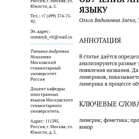
Россия, г. Москва, ул.
Юности, д. 5.
ЯЗЫКУ
Тел.: +7 (499) 374-75-
Ольга Вадимовна Заеко,
92.
Эл. адрес:
romanyk_vit@mail.ru
АННОТАЦИЯ
Татьяна Андреевна
В статье даётся опреде
Николаева
Московский
анализируются разные 
гуманитарный
появления названия. Д
университет
лимериков, показывает
Россия
лимерика в процессе об
Доцент кафедры
иностранных
языков Московского
КЛЮЧЕВЫЕ СЛОВ
гуманитарного
университета.
лимерик; фонетика; про
Адрес: 111395,
юмор
Россия, г. Москва, ул.
Юности, д. 5.