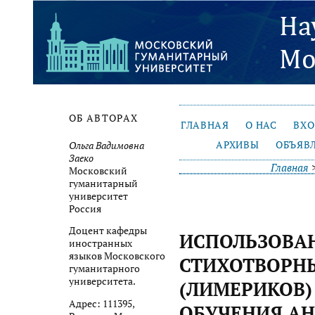
ОБ АВТОРАХ
ГЛАВНАЯ
О НАС
ВХ
АРХИВЫ
ОБЪЯВ
Ольга Вадимовна
Заеко
Главная
Московский
гуманитарный
университет
Россия
Доцент кафедры
ИСПОЛЬЗОВА
иностранных
языков Московского
СТИХОТВОРН
гуманитарного
университета.
(ЛИМЕРИКОВ)
Адрес: 111395,
ОБУЧЕНИЯ А