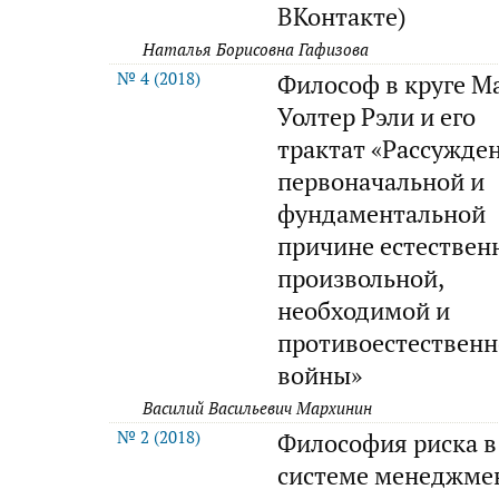
ВКонтакте)
Наталья Борисовна Гафизова
№ 4 (2018)
Философ в круге М
Уолтер Рэли и его
трактат «Рассужде
первоначальной и
фундаментальной
причине естествен
произвольной,
необходимой и
противоестествен
войны»
Василий Васильевич Мархинин
№ 2 (2018)
Философия риска в
системе менеджме