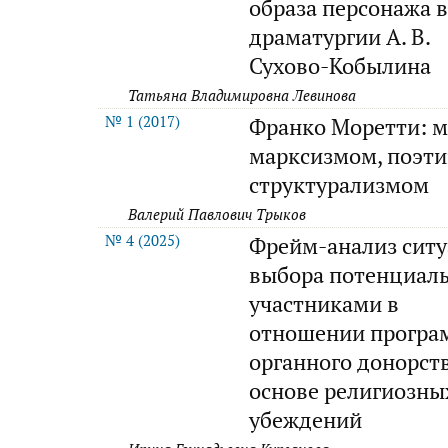
образа персонажа 
драматургии А. В.
Сухово-Кобылина
Татьяна Владимировна Левинова
№ 1 (2017)
Франко Моретти: 
марксизмом, поэти
структурализмом
Валерий Павлович Трыков
№ 4 (2025)
Фрейм-анализ сит
выбора потенциал
участниками в
отношении програ
органного донорст
основе религиозны
убеждений