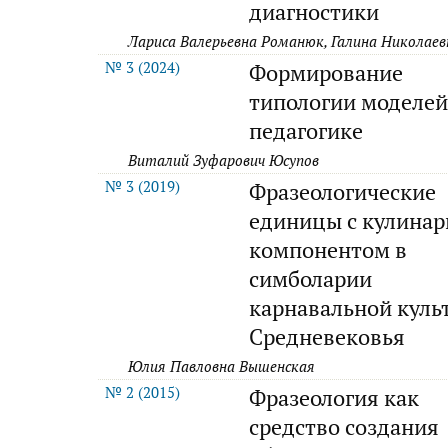
диагностики
Лариса Валерьевна Романюк, Галина Николаев
№ 3 (2024)
Формирование
типологии моделей
педагогике
Виталий Зуфарович Юсупов
№ 3 (2019)
Фразеологические
единицы с кулина
компонентом в
симболарии
карнавальной куль
Средневековья
Юлия Павловна Вышенская
№ 2 (2015)
Фразеология как
средство создания