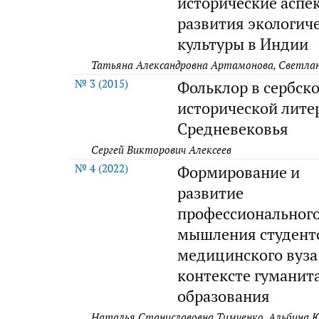
исторические аспе
развития экологич
культуры в Индии
Татьяна Александровна Артамонова, Светлан
№ 3 (2015)
Фольклор в сербск
исторической лите
Средневековья
Сергей Викторович Алексеев
№ 4 (2022)
Формирование и
развитие
профессиональног
мышления студент
медицинского вуза
контексте гуманит
образования
Наталья Станиславовна Тимченко, Альбина Ю