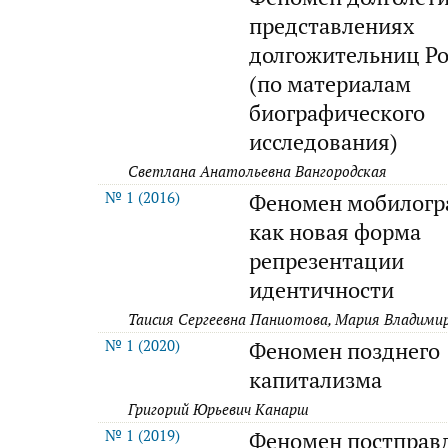
представлениях
долгожительниц Р
(по материалам
биографического
исследования)
Светлана Анатольевна Вангородская
№ 1 (2016)
Феномен мобилог
как новая форма
репрезентации
идентичности
Таисия Сергеевна Паниотова, Мария Владим
№ 1 (2020)
Феномен позднего
капитализма
Григорий Юрьевич Канарш
№ 1 (2019)
Феномен постправ