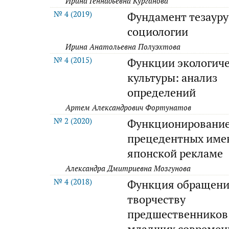
Ирина Геннадьевна Курганова
№ 4 (2019)
Фундамент тезаур
социологии
Ирина Анатольевна Полуэхтова
№ 4 (2015)
Функции экологич
культуры: анализ
определений
Артем Александрович Фортунатов
№ 2 (2020)
Функционировани
прецедентных име
японской рекламе
Александра Дмитриевна Мозгунова
№ 4 (2018)
Функция обращени
творчеству
предшественников
младших современ